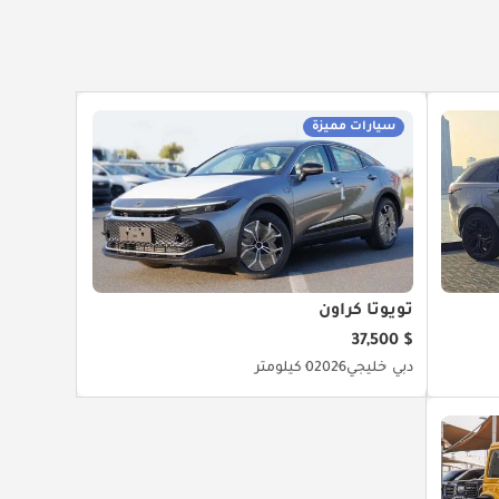
سيارات مميزة
تويوتا كراون
$ 37,500
دبي
خليجي
2026
0 كيلومتر