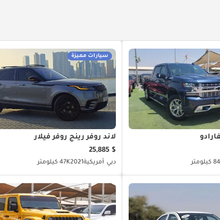
سيارات مميزة
ارادو
لاند روفر رينج روفر فيلار
$ 25,885
يلومتر
دبي
أمريكية
2021
47K كيلومتر