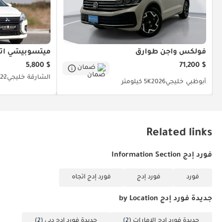
فولكس واجن طوارق
ميتسوبيشي اتر
$ 5,800
$ 71,200
ضمان
الشارقة
خليجي
22
أبوظبي
خليجي
2026
5K كيلومتر
Related links
فورد إدج Information Section
فورد
فورد إدج
فورد إدج اتجاه
جديدة فورد إدج by Location
جديدة فورد إدج الإمارات
(2)
جديدة فورد إدج دبي
(2)