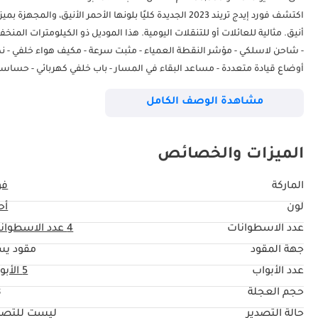
اكتشف فورد إيدج تريند 2023 الجديدة كليًا بلونها الأحمر 
مشاهدة الوصف الكامل
الميزات والخصائص
الماركة
فو
لون
أح
▔▔▔▔▔▔▔▔▔▔ المرجع: 10974AC
عدد الاسطوانات
4
عدد الاسطوان
جهة المقود
مقود يس
عدد الأبواب
5 الأبواب
حجم العجلة
"
حالة التصدير
ليست للتصد