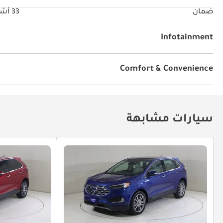
ضمان
33 أشهر
Infotainment
ابل كار بلاي
أندرويد أوتو
Comfort & Convenience
كاميرا خلفية
شاحن لاسكلي
تثبيت السرعة
سيارات مشابهة