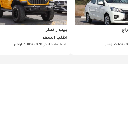
اج
جيب رانجلر
أطلب السعر
20
61K كيلومتر
الشارقة
خليجي
2020
181K كيلومتر