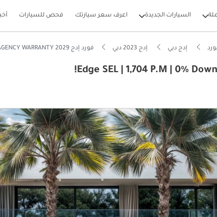
لة
السيارات الجديدة
اعرف سعر سيارتك
فحص للسيارات
أخب
رد
إدج دبي
إدج 2023 دبي
فورد إدج Edge SEL | 1,704 P.M | 0% Downpayment | AGENCY WARRANTY 2029!