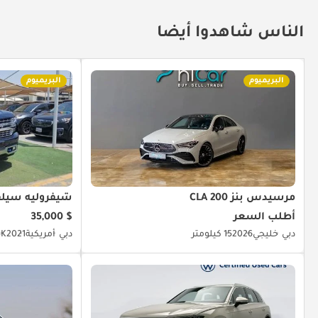
الناس شاهدوا أيضا
البريميوم
البريميوم
مرسيدس بنز CLA 200
شيفروليه سيلف
أطلب السعر
$ 35,000
دبي
خليجي
2026
15 كيلومتر
دبي
أمريكية
2021
84K ك