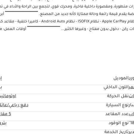
الأنيق، والمجهزة بميزات متطورة، ومقصورة داخلية فاخرة، ومحرك قوي، لتجمع بين الراحة والأداء في
أنيق. مثالية للعائلات أو للتنقلا
- شاحن لاسلكي - مؤشر النقطة العمياء - مثبت سرعة - مكيف هواء خلفي - نظام Apple CarPlay - نظام ISOFIX - نظام droid Auto
أوضاع قيادة متعددة - مساعد البقاء في المسار - باب خلفي كهربائي - حساسات ركن - دخول بدون مفتا
الاثنين إلى الأحد (9:00 صباحًا - 10:00 مساءً) ▔▔▔▔▔▔▔▔▔▔ للمشترين نقد
المستندات المطلوبة: الموظفون: 1 شهادة راتب 2 كشف حساب بنكي لآخر 3 أشهر (مختوم) 3 نسخ من جواز السفر والتأشيرة 4 نسخ
من جوازات سفر جميع ال
الشركات: 1 رخصة تجارية 2 عقد التأسيس 3 نسخ من جوازات سفر جميع الشركاء 4 كشف حساب
للبدء، نطلب دفعة مقدمة قدرها 5000 درهم إماراتي عبر: 1 بطاقة ائتمان/خصم: تُرد نقدًا بعد التسجيل 2 نقدًا: تُرد نقدًا بعد التسجيل 3 شيك: لا يُصرف، ويُع
رد
الموديل
إ
التسجيل (سيتم توضيح الشروط والأحكام عند الحجز). ▔▔▔▔▔▔▔▔▔▔ بيع سيارتك: املأ النموذج هنا: نقدم الدفع نقدًا ونتعامل مع التسويات البنكية 
مر
اللون الداخلي
ب
ات
نقل الحركة
اوتوماتي
ار
نوع السيارة
دفع رباعي/عائل
عدد المقاعد
5 مقاعد
18
نوع الوقود
بتر
ير
تاريخ الخدمة