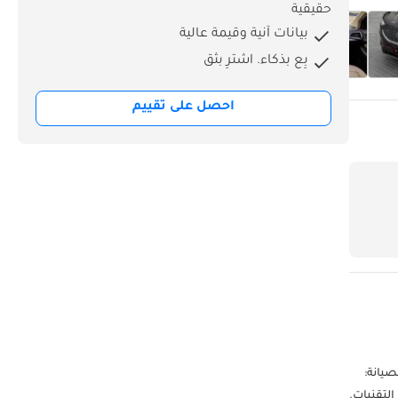
حقيقية
بيانات آنية وقيمة عالية
بِع بذكاء. اشترِ بثق
احصل على تقييم
▔▔▔▔▔▔▔▔ التفاصيل الرئيسية: الضمان: حتى 27 مايو 2029 أو 100,000 كم عقد الصيانة:
 قيادة مثيرة مع أحدث التقنيات.