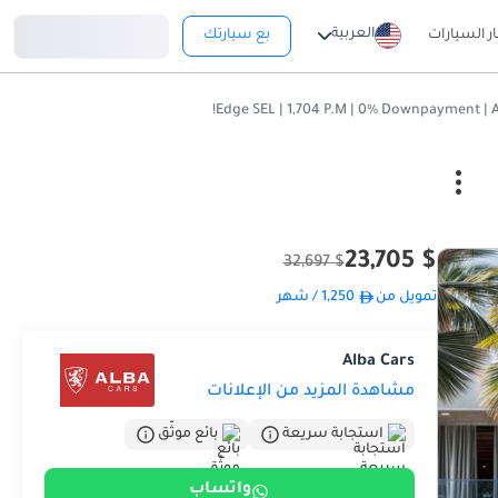
تسجيل دخول
العربية
ار السيارات
بع سيارتك
$ 23,705
$ 32,697
تمويل من
1,250
/ شهر
Alba Cars
مشاهدة المزيد من الإعلانات
استجابة سريعة
بائع موثّق
واتساب