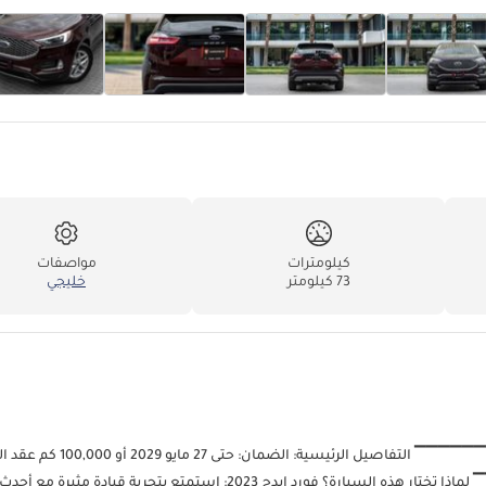
كيلومترات
مواصفات
73 كيلومتر
خليجي
1,939 درهمًا إماراتيًا شهريًا بدون دفعة أولى عن طريق التمويل البنكي ▔▔
حتى 27 مايو 2029 أو 100,000 كم مقاس العجلات: 18 بوصة ▔▔▔▔▔▔▔▔▔▔ لماذا تختار هذه السيارة؟ فورد إيدج 2023: استمتع بتجربة