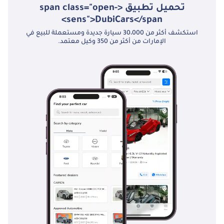
الخلاصة
تحميل تطبيق <span class="open-
sens">DubiCars</span>
بالنسبة للمشتري الذي يرغب في امتلاك فخامة سيارة بنتلي W12 مع عدد
استكشف أكثر من 30،000 سيارة جديدة ومستعملة للبيع في
كيلومترات أقل بكثير من متوسط السوق، تُعدّ هذه النسخة المميزة فرصة
الإمارات من أكثر من 350 وكيل معتمد.
نادرة. فهي توفر مستوىً من الفخامة المصنوعة يدويًا والأداء السلس، مما
يجعلها خيارًا أفضل بكثير من حيث القيمة اليوم مقارنةً بسيارة دفع رباعي
جديدة بمحرك أصغر.
تم إنشاء هذه الإحصاءات بواسطة الذكاء الاصطناعي اعتماداً على بيانات
خبراء السوق. يُرجى دائماً فحص السيارة قبل الشراء.