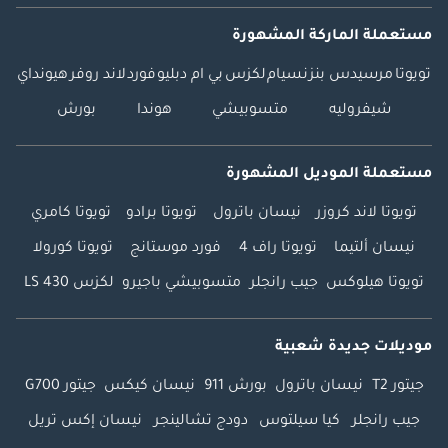
مستعملة الماركة المشهورة
تويوتا
مرسيدس بنز
نسيام
لكزس
بي ام دبليو
فورد
لاند روفر
هيونداي
شيفروليه
متسوبيشي
هوندا
بورش
مستعملة الموديل المشهورة
تويوتا لاند كروزر
نيسان باترول
تويوتا برادو
تويوتا كامري
نيسان ألتيما
تويوتا راف 4
فورد موستانج
تويوتا كورولا
تويوتا هيلوكس
جيب رانجلر
متسوبيشي باجيرو
لكزس LS 430
موديلات جديدة شعبية
جيتور T2
نيسان باترول
بورش 911
نيسان كيكس
جيتور G700
جيب رانجلر
كيا سيلتوس
دودج تشالينجر
نيسان إكس تريل