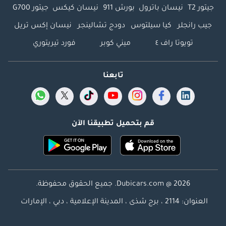
جيتور T2
نيسان باترول
بورش 911
نيسان كيكس
جيتور G700
جيب رانجلر
كيا سيلتوس
دودج تشالينجر
نيسان إكس تريل
تويوتا راف ٤
ميني كوبر
فورد تيريتوري
تابعنا
قم بتحميل تطبيقنا الآن
Dubicars.com @ 2026. جميع الحقوق محفوظة.
العنوان: 2114 ، برج شذى ، المدينة الإعلامية ، دبي ، الإمارات