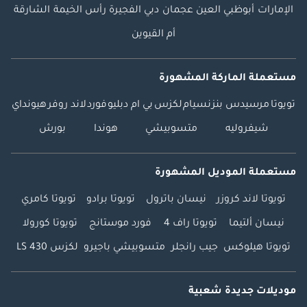
الإمارات
أبوظبي
العين
عجمان
دبي
الفجيرة
رأس الخيمة
الشارقة
أم القيوين
مستعملة الماركة المشهورة
تويوتا
مرسيدس بنز
نسيام
لكزس
بي ام دبليو
فورد
لاند روفر
هيونداي
شيفروليه
متسوبيشي
هوندا
بورش
مستعملة الموديل المشهورة
تويوتا لاند كروزر
نيسان باترول
تويوتا برادو
تويوتا كامري
نيسان ألتيما
تويوتا راف 4
فورد موستانج
تويوتا كورولا
تويوتا هيلوكس
جيب رانجلر
متسوبيشي باجيرو
لكزس LS 430
موديلات جديدة شعبية