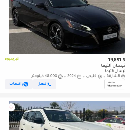
البريميوم
$ 19,891
نيسان ألتيما
نيسان ألتيما
الشارقة
خليجي
2024
48,000 كيلومتر
إتصل
واتساب