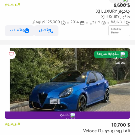
البريميوم
$ 9,600
جاكوار XJ LUXURY
جاكوار XJ LUXURY
الشارقة
خليجي
2014
125,000 كيلومتر
إتصل
واتساب
استجابة سريعة
حصري
البريميوم
$ 10,700
ألفا روميو جوليتا Veloce