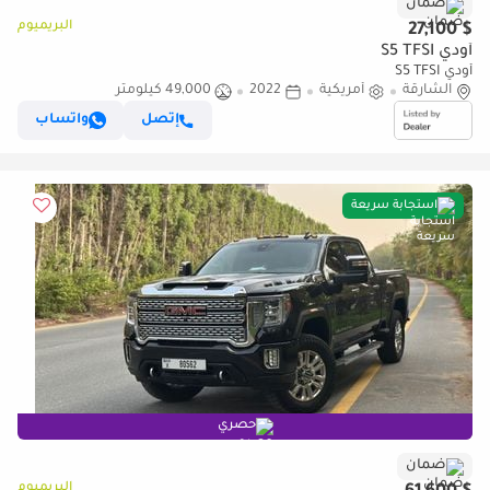
ضمان
البريميوم
$ 27,100
أودي S5 TFSI
أودي S5 TFSI
الشارقة
أمريكية
2022
49,000 كيلومتر
إتصل
واتساب
استجابة سريعة
حصري
ضمان
البريميوم