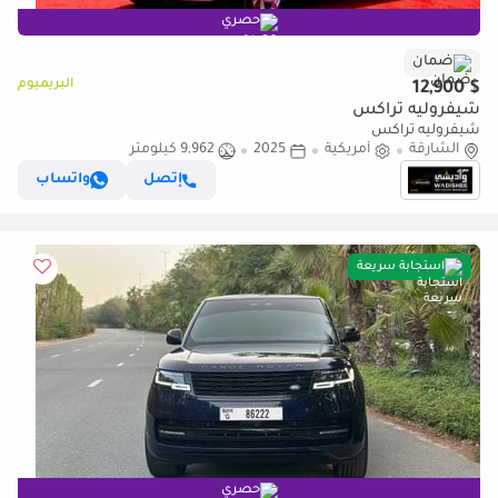
حصري
ضمان
البريميوم
$ 12,900
شيفروليه تراكس
شيفروليه تراكس
الشارقة
أمريكية
2025
9,962 كيلومتر
إتصل
واتساب
استجابة سريعة
حصري