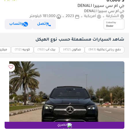
$ 61,600
جي أم سي سييرا DENALI
جي أم سي سييرا DENALI
الشارقة
أمريكية
2023
181,000 كيلومتر
إتصل
واتساب
شاهد السيارات مستعملة حسب نوع الهيكل
دفع رباعي/عائلية
(843)
صالون
(452)
بيك آب
(163)
كوبيه
(112)
ميكر
حصري