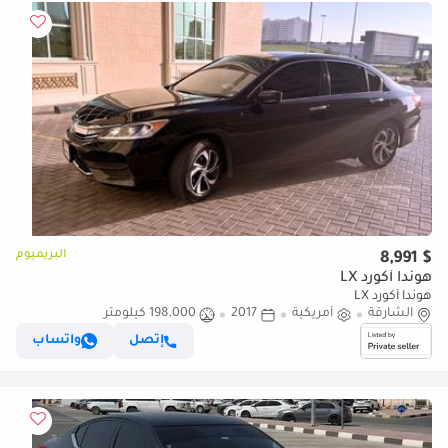
البريميوم
$ 8,991
هوندا أكورد LX
هوندا أكورد LX
الشارقة
أمريكية
2017
198,000 كيلومتر
إتصل
واتساب