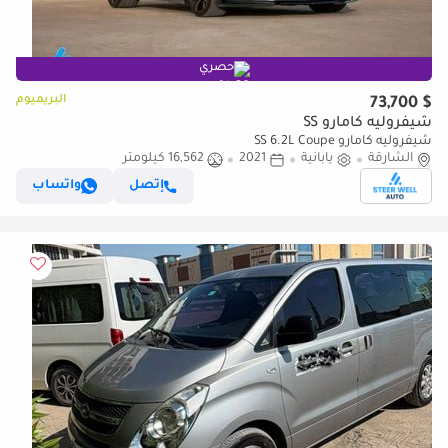
حصري
البريميوم
$ 73,700
شيفروليه كامارو SS
شيفروليه كامارو SS 6.2L Coupe
الشارقة
يابانية
2021
16,562 كيلومتر
إتصل
واتساب