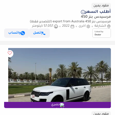
مقود يمين
أطلب السعر
مرسيدس بنز 450
مرسيدس بنز 450 export from Australia (للتصدير فقط)
الشارقة
أخرى
2022
57,057 كيلومتر
إتصل
واتساب
حصري
مقود يمين