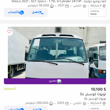
ألفا روميو جوليتا Veloce 2021 – GCC Specs – 1.75L 4-Cylinder 241 HP –
الشارقة
Perfect Condition
خليجي
2021
58,000 كيلومتر
إتصل
واتساب
حصري
البريميوم
$ 10,100
تويوتا كوستر GL
تويوتا كوستر GL
الشارقة
خليجي
2003
286,000 كيلومتر
إتصل
واتساب