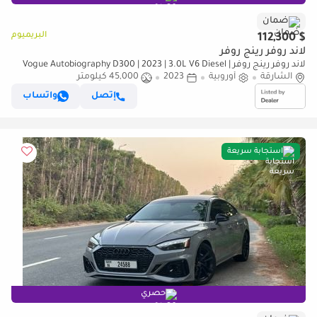
ضمان
البريميوم
$ 112,300
لاند روفر رينج روفر
لاند روفر رينج روفر Vogue Autobiography D300 | 2023 | 3.0L V6 Diesel |
الشارقة
أوروبية
2023
300 HP | 7 Seater | Perfect Condition
45,000 كيلومتر
إتصل
واتساب
استجابة سريعة
حصري