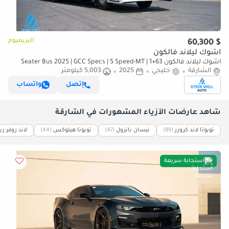
البريميوم
$ 60,300
اشوك ليلاند فالكون
اشوك ليلاند فالكون 63+1 Seater Bus 2025 | GCC Specs | 5 Speed-MT |
الشارقة
خليجي
ABS | Heavy Duty Passenger Bus
2025
5,003 كيلومتر
إتصل
واتساب
شاهد عارضات الأزياء المشهورات في الشارقة
تويوتا لاند كروزر
(89)
نيسان باترول
(47)
تويوتا هيلوكس
(44)
لاند روفر ر
استجابة سريعة