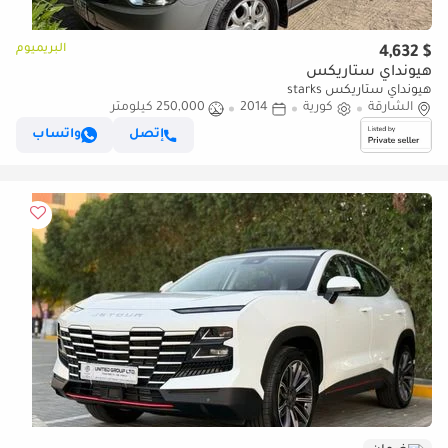
البريميوم
$ 4,632
هيونداي ستاريكس
هيونداي ستاريكس starks
الشارقة
كورية
2014
250,000 كيلومتر
إتصل
واتساب