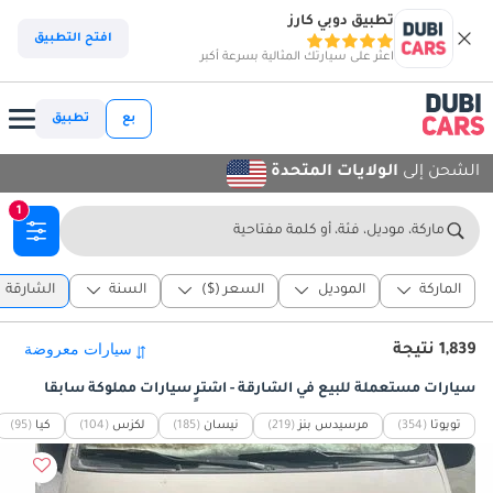
تطبيق دوبي كارز
افتح التطبيق
اعثر على سيارتك المثالية بسرعة أكبر
بع
تطبيق
الشحن إلى
الولايات المتحدة
1
ماركة، موديل، فئة، أو كلمة مفتاحية
الماركة
الموديل
السعر ($)
السنة
الشارقة
1,839 نتيجة
سيارات مستعملة للبيع في الشارقة - اشترٍ سيارات مملوكة سابقًا
تويوتا
(354)
مرسيدس بنز
(219)
نيسان
(185)
لكزس
(104)
كيا
(95)