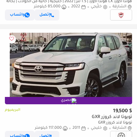
هوندا أكورد LX هوندا أكورد | 1.5 لتر | 2022 | خليجية | خالية من الحوادث | بحالة
ممتازة | 1042 شهرياً
الشارقة
خليجي
2022
85,000 كيلومتر
إتصل
واتساب
حصري
البريميوم
$ 19,500
تويوتا لاند كروزر GXR
تويوتا لاند كروزر GXR
الشارقة
خليجي
2011
117,000 كيلومتر
إتصل
واتساب