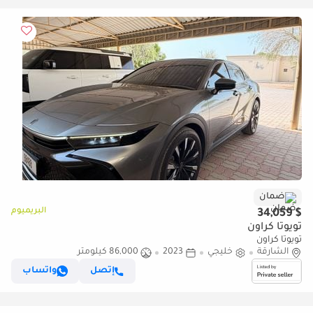
ضمان
البريميوم
$ 34,059
تويوتا كراون
تويوتا كراون
الشارقة
خليجي
2023
86,000 كيلومتر
إتصل
واتساب