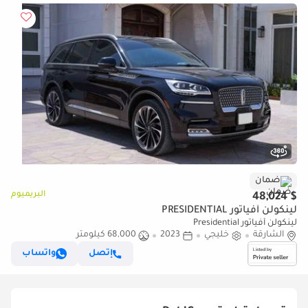
ضمان
البريميوم
$ 48,024
لينكولن أفياتور PRESIDENTIAL
لينكولن أفياتور Presidential
الشارقة
خليجي
2023
68,000 كيلومتر
إتصل
واتساب