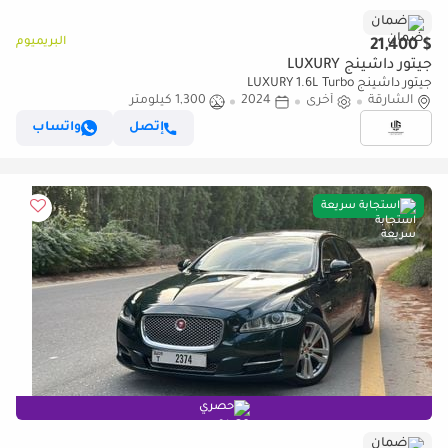
ضمان
البريميوم
$ 21,400
جيتور داشينج LUXURY
جيتور داشينج LUXURY 1.6L Turbo
الشارقة
أخرى
2024
1,300 كيلومتر
إتصل
واتساب
استجابة سريعة
حصري
ضمان