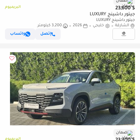
ضمان
البريميوم
$ 23,600
جيتور داشينج LUXURY
جيتور داشينج LUXURY
الشارقة
خليجي
2026
3,200 كيلومتر
إتصل
واتساب
ضمان
البريميوم