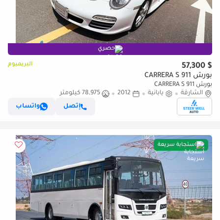
حصري
البريميوم
$ 57,300
بورش 911 CARRERA S
بورش 911 CARRERA S
الشارقة
يابانية
2012
78,975 كيلومتر
إتصل
واتساب
استجابة سريعة