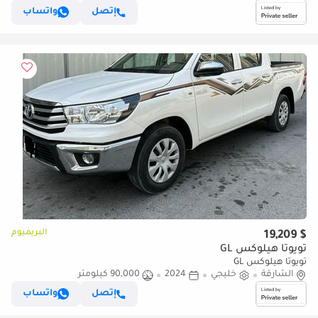
إتصل
واتساب
البريميوم
$ 19,209
تويوتا هيلوكس GL
تويوتا هيلوكس GL
الشارقة
خليجي
2024
90,000 كيلومتر
إتصل
واتساب