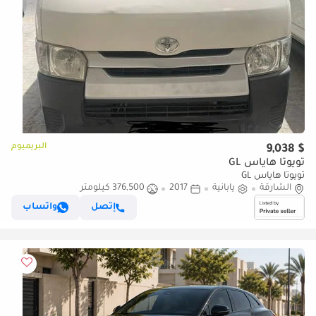
البريميوم
$ 9,038
تويوتا هاياس GL
تويوتا هاياس GL
الشارقة
يابانية
2017
376,500 كيلومتر
إتصل
واتساب