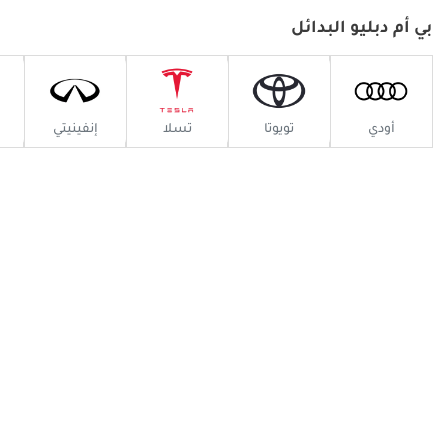
بي أم دبليو البدائل
بي أم دبليو 850
بدءا من
308,700
أودي
تويوتا
تسلا
إنفينيتي
بي أم دبليو Z8
بدءا من
750,000
بي أم دبليو 123
TBD
بي أم دبليو 130