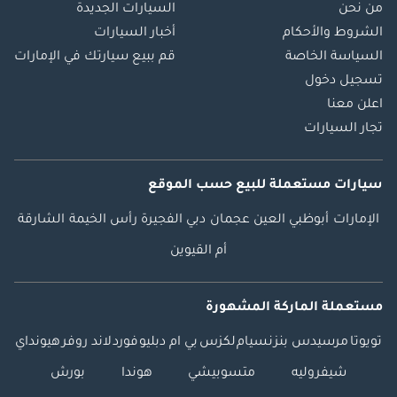
من نحن
السيارات الجديدة
الشروط والأحكام
أخبار السيارات
السياسة الخاصة
قم ببيع سيارتك في الإمارات
تسجيل دخول
اعلن معنا
تجار السيارات
سيارات مستعملة
للبيع
حسب الموقع
الإمارات
أبوظبي
العين
عجمان
دبي
الفجيرة
رأس الخيمة
الشارقة
أم القيوين
مستعملة الماركة المشهورة
تويوتا
مرسيدس بنز
نسيام
لكزس
بي ام دبليو
فورد
لاند روفر
هيونداي
شيفروليه
متسوبيشي
هوندا
بورش