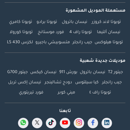
مستعملة الموديل المشهورة
تويوتا لاند كروزر
نيسان باترول
تويوتا برادو
تويوتا كامري
نيسان ألتيما
تويوتا راف 4
فورد موستانج
تويوتا كورولا
تويوتا هيلوكس
جيب رانجلر
متسوبيشي باجيرو
لكزس LS 430
موديلات جديدة شعبية
جيتور T2
نيسان باترول
بورش 911
نيسان كيكس
جيتور G700
جيب رانجلر
كيا سيلتوس
دودج تشالينجر
نيسان إكس تريل
تويوتا راف ٤
ميني كوبر
فورد تيريتوري
تابعنا