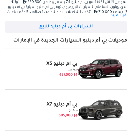
الموديل الأقل تكلفة هو بي أم دبليو Z4 بسعر يبدأ من 250,500
. لأولئك
الذي يولون الاهتمام للسيارات البريميوم، توفر بي أم دبليو سيارة بي أم دبليو
i7, بسعر 710,000
. تتكون تشكيلة بي أم دبليو من 1 صالون, 5 دفع رباعي/
اقرأ المزيد
عائلية, 1 كشف.
تتوفر سيارات بي أم دبليو المستعملة بدءًا من 58,639
يوجد إجمالي 999
السيارات بي أم دبليو للبيع
سيارة بي أم دبليو معروضة للبيع في الإمارات العربية المتحدة على دوبي كارز
موديلات بي أم دبليو السيارات الجديدة في الإمارات
الموديل
الأسعار
بي أم دبليو X5
427,000 -
470,000
بي أم دبليو X5
بدءا من
بي أم دبليو X7
505,000 -
563,000
427,000
بي أم دبليو X6
447,000 -
514,000
بي أم دبليو X4
305,000 -
459,000
بي أم دبليو X7
بي أم دبليو X6 M
635,000
بدءا من
505,000
بي أم دبليو Z4
250,500
بي أم دبليو iX
430,000 -
530,000