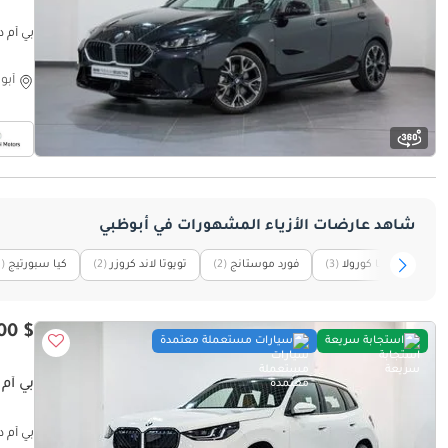
بي أم دبليو 
أبو
شاهد عارضات الأزياء المشهورات في أبوظبي
تويوتا كورولا
(3)
فورد موستانج
(2)
تويوتا لاند كروزر
(2)
كيا سبورتيج
1)
$ 79,200
استجابة سريعة
سيارات مستعملة معتمدة
بي أم دبليو TERCLASS
بي أم دبليو  Masterclass M Sport Package