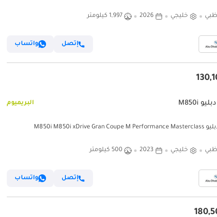
ظبي
خليجي
2026
1,997 كيلومتر
إتصل
واتساب
يو M850i
البريميوم
M850i M850i xDrive Gran Coupe
ظبي
خليجي
2023
500 كيلومتر
إتصل
واتساب