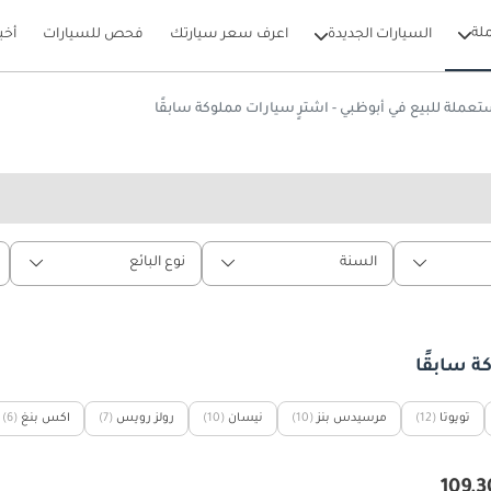
لة
السيارات الجديدة
اعرف سعر سيارتك
فحص للسيارات
أخب
ملة للبيع في أبوظبي - اشترٍ سيارات مملوكة سابقًا
السنة
نوع البائع
ة سابقًا
تويوتا
(12)
مرسيدس بنز
(10)
نيسان
(10)
رولز رويس
(7)
اكس بنغ
(6)