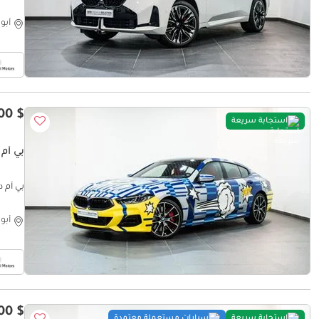
أبو
$ 130,100
استجابة سريعة
بي أم دبل
بي أم دبليو  M Performance Masterclass
أبو
$ 180,500
استجابة سريعة
سيارات مستعملة معتمدة