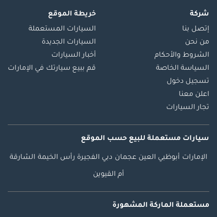
596,900
شركة
خريطة الموقع
إتصل بنا
السيارات المستعملة
مرسيدس بنز 300
مرسيدس بنز EQS 680
من نحن
السيارات الجديدة
بدءا من
57,000
بدءا من
الشروط والأحكام
أخبار السيارات
831,900
السياسة الخاصة
قم ببيع سيارتك في الإمارات
تسجيل دخول
مرسيدس بنز 600
اعلن معنا
مرسيدس بنز GLS 600
بدءا من
تجار السيارات
455,000
بدءا من
896,900
سيارات مستعملة
للبيع
حسب الموقع
مرسيدس بنز E 320
مرسيدس بنز S 680
الإمارات
أبوظبي
العين
عجمان
دبي
الفجيرة
رأس الخيمة
الشارقة
بدءا من
18,500
بدءا من
أم القيوين
1,112,900
مرسيدس بنز SLK 200
مستعملة الماركة المشهورة
مرسيدس بنز EQS 53 AMG
بدءا من