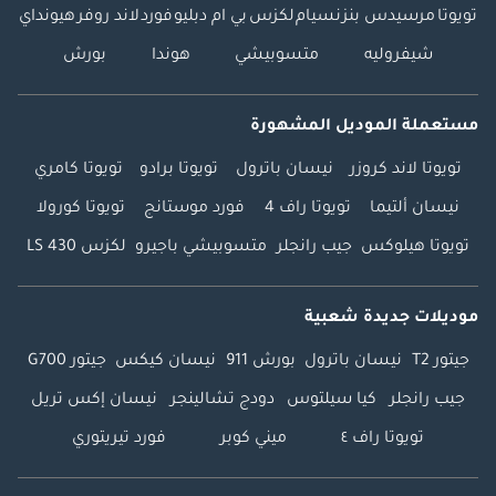
35,000
تويوتا
مرسيدس بنز
نسيام
لكزس
بي ام دبليو
فورد
لاند روفر
هيونداي
بدءا من
802,900
شيفروليه
متسوبيشي
هوندا
بورش
مرسيدس بنز SLR
مرسيدس بنز SL 43 AMG
مستعملة الموديل المشهورة
بدءا من
1,295,000
بدءا من
538,900
تويوتا لاند كروزر
نيسان باترول
تويوتا برادو
تويوتا كامري
نيسان ألتيما
تويوتا راف 4
فورد موستانج
تويوتا كورولا
مرسيدس بنز S 63 AMG كوبيه
تويوتا هيلوكس
جيب رانجلر
متسوبيشي باجيرو
لكزس LS 430
مرسيدس بنز EQG 580
بدءا من
125,000
بدءا من
826,900
موديلات جديدة شعبية
جيتور T2
نيسان باترول
بورش 911
نيسان كيكس
جيتور G700
مرسيدس بنز AMG GTR
مرسيدس بنز EQA 250
بدءا من
جيب رانجلر
كيا سيلتوس
دودج تشالينجر
نيسان إكس تريل
460,000
بدءا من
144,999
تويوتا راف ٤
ميني كوبر
فورد تيريتوري