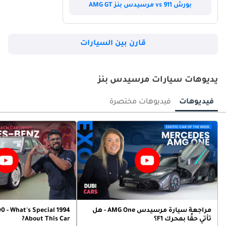
بورش 911 vs مرسيدس بنز AMG GT
مرسيدس بنز GLC كوبيه 200
بدءا من
مرسيدس بنز GLA 200
356,900
قارن بين السيارات
بدءا من
223,900
يديوهات سيارات مرسيدس بنز
مرسيدس بنز EQE 350+
بدءا من
مرسيدس بنز S 450
فيديوهات
فيديوهات مختصرة
136,200
بدءا من
670,900
مرسيدس بنز 200
بدءا من
مرسيدس بنز G 500
47,850
بدءا من
759,900
مرسيدس بنز A 250
مراجعة سيارة مرسيدس AMG One - هل
500 - What's Special
بدءا من
مرسيدس بنز S 580
تأتي حقًا بمحرك F1؟
About This Car?
27,600