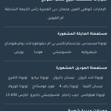
الإمارات
أبوظبي
العين
عجمان
دبي
الفجيرة
رأس الخيمة
الشارقة
أم القيوين
مستعملة الماركة المشهورة
تويوتا
مرسيدس بنز
نسيام
لكزس
بي ام دبليو
فورد
لاند روفر
هيونداي
شيفروليه
متسوبيشي
هوندا
بورش
مستعملة الموديل المشهورة
تويوتا لاند كروزر
نيسان باترول
تويوتا برادو
تويوتا كامري
نيسان ألتيما
تويوتا راف 4
فورد موستانج
تويوتا كورولا
تويوتا هيلوكس
جيب رانجلر
متسوبيشي باجيرو
لكزس LS 430