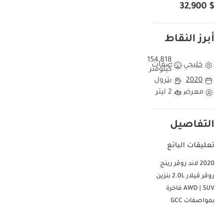
$ 32,900
من المتوسطات العالمية، إلا أنه يتوافق مع أنماط التنقل المعتادة على
الطرق السريعة بين الإمارات، ما يُشير إلى سيارةٍ استُخدمت بانتظام.
يُضفي اللون الأزرق الخارجي الجذاب لمسةً أنيقةً تُخالف اللونين الأبيض
أبرز النقاط
والفضي السائدين في السوق المحلية، مع الحفاظ على مكانةٍ مرموقةٍ في
سوق الإمارات. يجمع هذا الطراز بين كفاءة محرك التوربو سعة 2.0 لتر
154,818
خليجي
مواصفات
وحضور رينج روڤر الفخم على الطريق. بالنسبة للمشتري الذي يتطلع إلى
كيلومتر
اقتناء سيارةٍ فاخرةٍ دون تكاليف التشغيل الباهظة المعتادة، تُعدّ ڤيلار خيارًا
2020
بترول
منطقيًا للغاية.
معرض
2 ليتر
مقارنة هذه السيارة بسيارات رينج روفر فيلار 2020 الأخرى
بمسافة 154,818 كيلومترًا، استُخدمت هذه السيارة بشكل متكرر أكثر من
التفاصيل
متوسط سيارات موديل 2020، الذي يتراوح عادةً بين 80,000 و100,000
كيلومتر في دول مجلس التعاون الخليجي. ومع ذلك، يشير هذا المستوى
تعليقات البائع
من الاستخدام غالبًا إلى قطع مسافات طويلة على الطرق السريعة، مثل
2020 لاند روڤر رينج
التنقل اليومي بين دبي وأبوظبي، مما يقلل من تآكل ناقل الحركة والفرامل
مقارنةً بحركة المرور المتقطعة داخل المدن. تُعدّ مواصفات دول مجلس
روڤر ڤيلار 2.0L بنزين
التعاون الخليجي ميزةً كبيرةً هنا، إذ تضمن تحسين أداء المبرد ومكثفات
AWD | SUV فاخرة
التكييف لدرجات حرارة تصل إلى 50 درجة مئوية في الصيف، على عكس
بمواصفات GCC
البدائل المستوردة. يحظى اللون الأزرق لهذا الطراز تحديدًا بإقبال كبير، لأنه
يُبرز مقابض الأبواب القابلة للطيّ بشكل فريد ولمساتها النحاسية بشكل