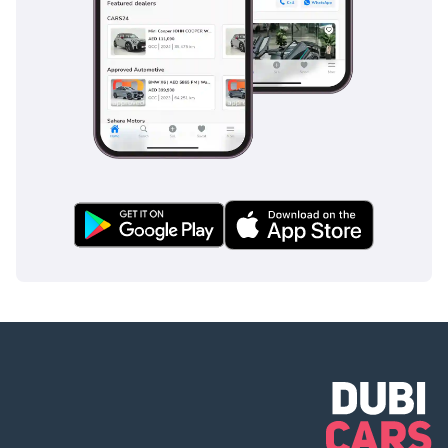
Carfinder360 –
وجهتك للسيارات
الفاخرة في الإمارات
نوفر لك أفضل
السيارات الفاخرة
بأعلى جودة وخدمة
احترافية.
للتواصل:
الموقع:
تابعنا:
Instagram: @360
TikTok: @360