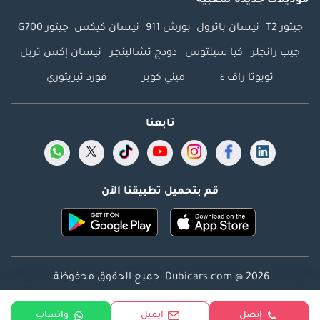
موديلات جديدة شعبية
جيتور T2
نيسان باترول
بورش 911
نيسان كيكس
جيتور G700
جيب رانجلر
كيا سيلتوس
دودج تشالينجر
نيسان إكس تريل
تويوتا راف ٤
ميني كوبر
فورد تيريتوري
تابعنا
قم بتحميل تطبيقنا الآن
Dubicars.com @ 2026. جميع الحقوق محفوظة.
العنوان: 2114 ، برج شذى ، المدينة الإعلامية ، دبي ، الإمارات
إتصل
ايميل
واتساب