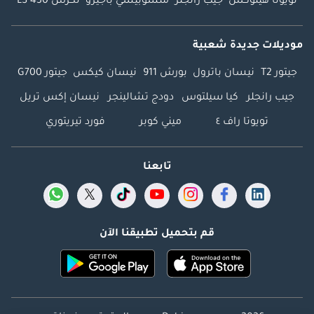
تويوتا هيلوكس
جيب رانجلر
متسوبيشي باجيرو
لكزس LS 430
موديلات جديدة شعبية
جيتور T2
نيسان باترول
بورش 911
نيسان كيكس
جيتور G700
جيب رانجلر
كيا سيلتوس
دودج تشالينجر
نيسان إكس تريل
تويوتا راف ٤
ميني كوبر
فورد تيريتوري
تابعنا
قم بتحميل تطبيقنا الآن