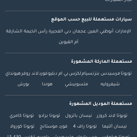
تجار السيارات
سيارات مستعملة
للبيع
حسب الموقع
الإمارات
أبوظبي
العين
عجمان
دبي
الفجيرة
رأس الخيمة
الشارقة
أم القيوين
مستعملة الماركة المشهورة
تويوتا
مرسيدس بنز
نسيام
لكزس
بي ام دبليو
فورد
لاند روفر
هيونداي
شيفروليه
متسوبيشي
هوندا
بورش
مستعملة الموديل المشهورة
تويوتا لاند كروزر
نيسان باترول
تويوتا برادو
تويوتا كامري
نيسان ألتيما
تويوتا راف 4
فورد موستانج
تويوتا كورولا