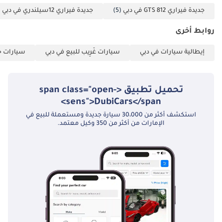
تُعتبر هذه السيارة إضافة قيّمة لسوق الإمارات العربية المتحدة، وتُمثّل
أنها ستنال إعجاب
جديدة فيراري 812 GTS في دبي
(5)
جديدة فيراري 12سيلندري في دبي
0)
فرصة نادرة لامتلاك واحدة من أسرع السيارات الإنتاجية في العالم.
السائقين الباحثين عن
تم إنشاء هذه الإحصاءات بواسطة الذكاء الاصطناعي اعتماداً على بيانات
أعلى مستويات الأداء
روابط أخرى
خبراء السوق. يُرجى دائماً فحص السيارة قبل الشراء.
والفخامة. المصدر:
إيطالية سيارات في دبي
سيارات غَرِيب للبيع في دبي
سيارات خا
فيراري
تحميل تطبيق <span class="open-
sens">DubiCars</span>
استكشف أكثر من 30،000 سيارة جديدة ومستعملة للبيع في
الإمارات من أكثر من 350 وكيل معتمد.