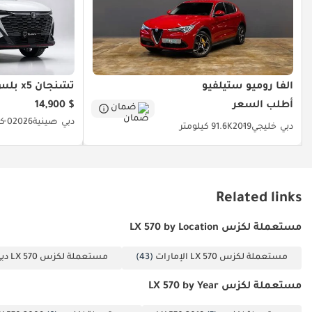
ألفا روميو ستيلفيو
تشنجان x5 بلس
أطلب السعر
$ 14,900
ضمان
دبي
صينية
2026
0 كيلومتر
دبي
خليجي
2019
91.6K كيلومتر
Related links
مستعملة لكزس LX 570 by Location
مستعملة لكزس LX 570 الإمارات
(43)
مستعملة لكزس LX 570 دبي
مستعملة لكزس LX 570 by Year