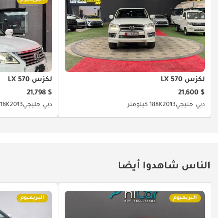
لكزس LX 570
لكزس LX 570
$ 21,798
$ 21,600
دبي
خليجي
2013
188K كيلومتر
دبي
خليجي
2013
418K كيلو
الناس شاهدوا أيضا
البريميوم
البريميوم