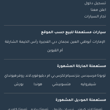
تسجيل دخول
اعلن معنا
تجار السيارات
سيارات مستعملة
للبيع
حسب الموقع
الإمارات
أبوظبي
العين
عجمان
دبي
الفجيرة
رأس الخيمة
الشارقة
أم القيوين
مستعملة الماركة المشهورة
تويوتا
مرسيدس بنز
نسيام
لكزس
بي ام دبليو
فورد
لاند روفر
هيونداي
شيفروليه
متسوبيشي
هوندا
بورش
مستعملة الموديل المشهورة
تويوتا لاند كروزر
نيسان باترول
تويوتا برادو
تويوتا كامري