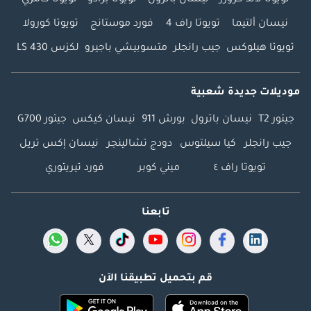
نيسان ألتيما
تويوتا راف 4
فورد موستانج
تويوتا كورولا
تويوتا هيلوكس
جيب رانجلر
متسوبيشي باجيرو
لكزس LS 430
موديلات جديدة شعبية
جيتور T2
نيسان باترول
بورش 911
نيسان كيكس
جيتور G700
جيب رانجلر
كيا سيلتوس
دودج تشالينجر
نيسان إكس تريل
تويوتا راف ٤
ميني كوبر
فورد تيريتوري
تابعنا
قم بتحميل تطبيقنا الآن