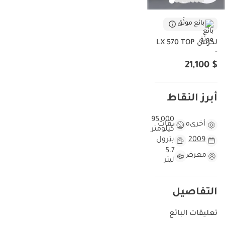
بائع موثّق
لكزس LX 570 TOP
-
$ 21,100
أبرز النقاط
95,000
أخرى
مواصفات
كيلومتر
2009
بترول
5.7
معرض
ليتر
التفاصيل
تعليقات البائع