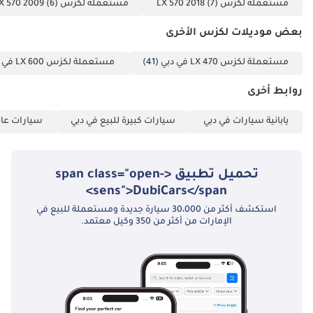
مستعملة لكزس LX 570 2018
(7)
مستعملة لكزس LX 570 2009
(6)
بعض موديلات لكزس الأخرى
مستعملة لكزس LX 470 في دبي
(41)
مستعملة لكزس LX 600 في دبي
روابط أخرى
يابانية سيارات في دبي
سيارات كبيرة للبيع في دبي
سيارات عائل
تحميل تطبيق <span class="open-
sens">DubiCars</span>
استكشف أكثر من 30،000 سيارة جديدة ومستعملة للبيع في
الإمارات من أكثر من 350 وكيل معتمد.