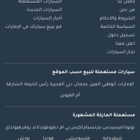
إتصل بنا
السيارات المستعملة
من نحن
السيارات الجديدة
الشروط والأحكام
أخبار السيارات
السياسة الخاصة
قم ببيع سيارتك في الإمارات
تسجيل دخول
اعلن معنا
تجار السيارات
سيارات مستعملة
للبيع
حسب الموقع
الإمارات
أبوظبي
العين
عجمان
دبي
الفجيرة
رأس الخيمة
الشارقة
أم القيوين
مستعملة الماركة المشهورة
تويوتا
مرسيدس بنز
نسيام
لكزس
بي ام دبليو
فورد
لاند روفر
هيونداي
شيفروليه
متسوبيشي
هوندا
بورش