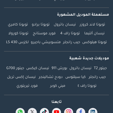
مستعملة الموديل المشهورة
تويوتا لاند كروزر
نيسان باترول
تويوتا برادو
تويوتا كامري
نيسان ألتيما
تويوتا راف 4
فورد موستانج
تويوتا كورولا
تويوتا هيلوكس
جيب رانجلر
متسوبيشي باجيرو
لكزس LS 430
موديلات جديدة شعبية
جيتور T2
نيسان باترول
بورش 911
نيسان كيكس
جيتور G700
جيب رانجلر
كيا سيلتوس
دودج تشالينجر
نيسان إكس تريل
تويوتا راف ٤
ميني كوبر
فورد تيريتوري
تابعنا