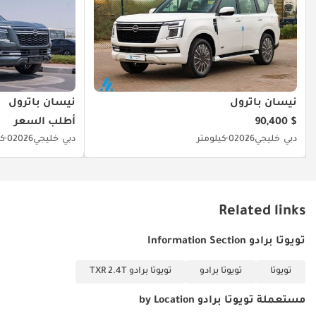
تم إنشاء هذه الإحصاءات بواسطة الذكاء الاصطناعي اعتماداً على بيانات
خبراء السوق. يُرجى دائماً فحص السيارة قبل الشراء.
نيسان باترول
نيسان باترول
$ 90,400
أطلب السعر
دبي
خليجي
2026
0 كيلومتر
دبي
خليجي
2026
0 كيلومتر
Related links
تويوتا برادو Information Section
تويوتا
تويوتا برادو
تويوتا برادو TXR 2.4T
مستعملة تويوتا برادو by Location