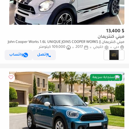
$ 13,400
ميني كنتريمان
ميني كنتريمان John Cooper Works 1.6L UNIQUE JOINS COOPER WORKS ||
دبي
خليجي
2017
ACCIDENT FREE || GCC || PANORAMIC ROOF
109,000 كيلومتر
إتصل
واتساب
استجابة سريعة