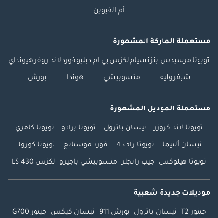
أم القيوين
مستعملة الماركة المشهورة
تويوتا
مرسيدس بنز
نسيام
لكزس
بي ام دبليو
فورد
لاند روفر
هيونداي
شيفروليه
متسوبيشي
هوندا
بورش
مستعملة الموديل المشهورة
تويوتا لاند كروزر
نيسان باترول
تويوتا برادو
تويوتا كامري
نيسان ألتيما
تويوتا راف 4
فورد موستانج
تويوتا كورولا
تويوتا هيلوكس
جيب رانجلر
متسوبيشي باجيرو
لكزس LS 430
موديلات جديدة شعبية
جيتور T2
نيسان باترول
بورش 911
نيسان كيكس
جيتور G700