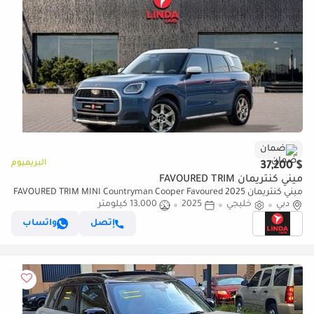
ضمان
البريميوم
$ 37,200
ميني كنتريمان FAVOURED TRIM
ميني كنتريمان FAVOURED TRIM MINI Countryman Cooper Favoured 2025
دبي
خليجي
2025
GCC | Agency Warranty | Service Contract
13,000 كيلومتر
إتصل
واتساب