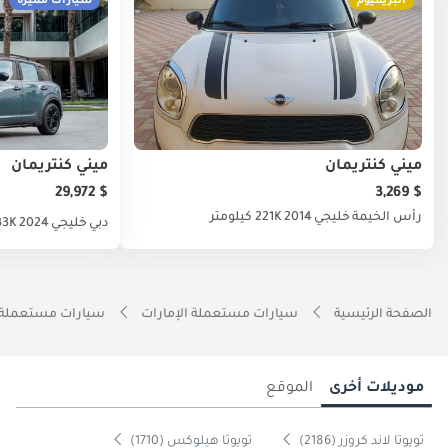
البريميوم
سيارات مميزة
ميني كنتريمان
ميني كنتريمان
$ 29,972
$ 3,269
رأس الخيمة
خليجي
2014
221K كيلومتر
دبي
خليجي
2024
33K كيلوم
الصفحة الرئيسية
سيارات مستعملة الإمارات
سيارات مستعملة 
موديلات أخرى
الموقع
تويوتا لاند كروزر (2186)
تويوتا هيلوكس (1710)