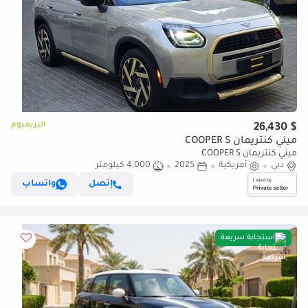
البريميوم
$ 26,430
ميني كنتريمان COOPER S
ميني كنتريمان COOPER S
دبي
أمريكية
2025
4,000 كيلومتر
إتصل
واتساب
استجابة سريعة