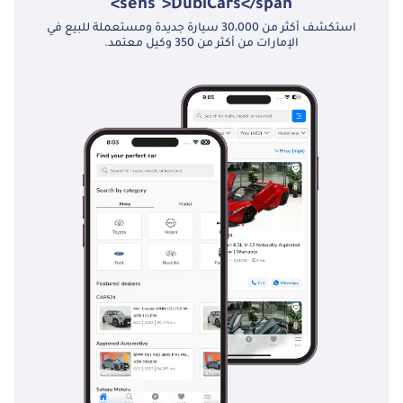
sens">DubiCars</span>
استكشف أكثر من 30،000 سيارة جديدة ومستعملة للبيع في
الإمارات من أكثر من 350 وكيل معتمد.