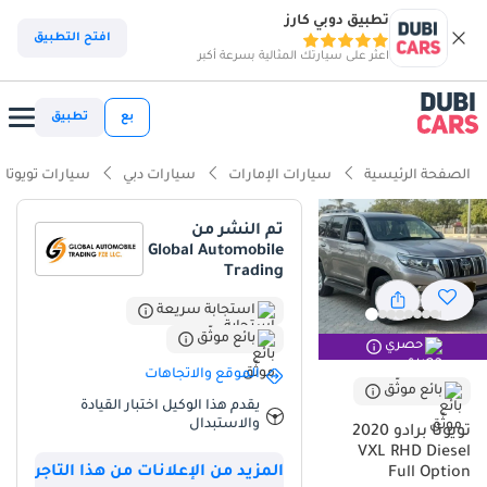
تطبيق دوبي كارز
افتح التطبيق
اعثر على سيارتك المثالية بسرعة أكبر
بع
تطبيق
الصفحة الرئيسية
سيارات الإمارات
سيارات دبي
سيارات تويوتا
تم النشر من
Global Automobile
Trading
استجابة سريعة
بائع موثّق
حصري
الموقع والاتجاهات
بائع موثّق
يقدم هذا الوكيل اختبار القيادة
والاستبدال
تويوتا برادو 2020
VXL RHD Diesel
المزيد من الإعلانات من هذا التاجر
Full Option