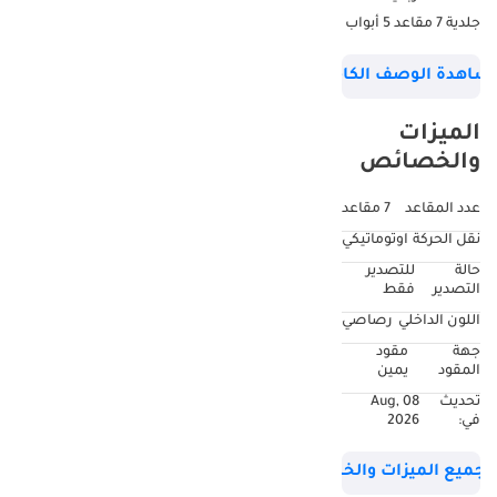
جلدية 7 مقاعد 5 أبواب
السيارة نظيفة جداً
شاهدة الوصف الكامل
وبحالة ممتازة
الميزات
والخصائص
عدد المقاعد
7 مقاعد
نقل الحركة
اوتوماتيكي
حالة
للتصدير
التصدير
فقط
اللون الداخلي
رصاصي
جهة
مقود
المقود
يمين
تحديث
08 Aug,
في:
2026
جميع الميزات والخصائص