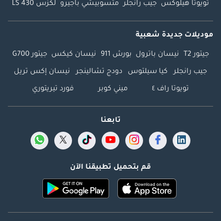
تويوتا هيلوكس
جيب رانجلر
متسوبيشي باجيرو
لكزس LS 430
موديلات جديدة شعبية
جيتور T2
نيسان باترول
بورش 911
نيسان كيكس
جيتور G700
جيب رانجلر
كيا سيلتوس
دودج تشالينجر
نيسان إكس تريل
تويوتا راف ٤
ميني كوبر
فورد تيريتوري
تابعنا
قم بتحميل تطبيقنا الآن