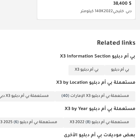
القصيرة هو أحد
$ 38,400
في الإمارات العربية المتحدة.
أكثر الخيارات
دبي
خليجي
2022
140K كيلومتر
المعقولة
تم إنشاء هذه الإحصاءات بواسطة الذكاء الاصطناعي اعتماداً على بيانات
المتاحة اليوم.
خبراء السوق. يُرجى دائماً فحص السيارة قبل الشراء.
Related links
بي أم دبليو X3 Information Section
بي أم دبليو
بي أم دبليو X3
مستعملة بي أم دبليو X3 by Location
مستعملة بي أم دبليو X3 الإمارات
(40)
مستعملة بي أم دبليو X3 دبي
مستعملة بي أم دبليو X3 by Year
مستعملة بي أم دبليو X3 2022
(8)
مستعملة بي أم دبليو X3 2025
(6)
بعض موديلات بي أم دبليو الأخرى