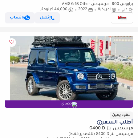
برابوس 800 - مرسيدس-AMG G 63 Other
دبي
أمريكية
2022
44,000 كيلومتر
إتصل
واتساب
حصري
مقود يمين
أطلب السعر
مرسيدس بنز G400 D
مرسيدس بنز G400 D (للتصدير فقط)