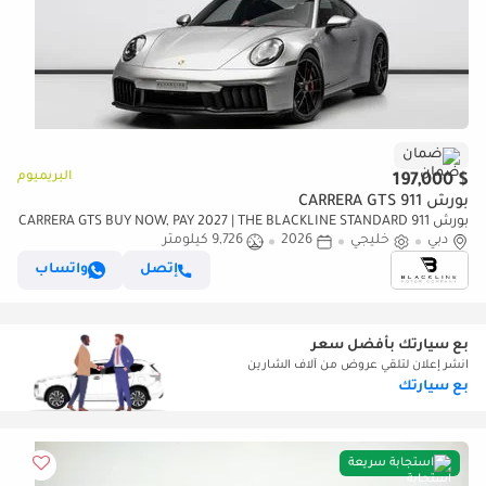
ضمان
البريميوم
$ 197,000
بورش 911 CARRERA GTS
بورش 911 CARRERA GTS BUY NOW, PAY 2027 | THE BLACKLINE STANDARD
دبي
خليجي
2026
| 2028 Porsche Warranty, GCC, Low KMs
9,726 كيلومتر
إتصل
واتساب
بع سيارتك بأفضل سعر
انشر إعلان لتلقي عروض من آلاف الشارين
بع سيارتك
استجابة سريعة