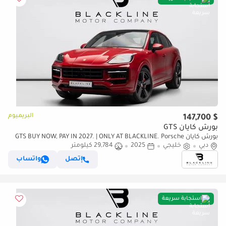
البريميوم
$ 147,700
بورش كايان GTS
بورش كايان GTS BUY NOW, PAY IN 2027. | ONLY AT BLACKLINE. Porsche
دبي
خليجي
2025
Warranty, Full Service History, GCC
29,784 كيلومتر
إتصل
واتساب
استجابة سريعة