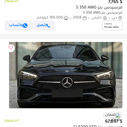
البريميوم
$ 7,765
مرسيدس بنز S 350 AMG
مرسيدس بنز S 350 AMG
دبي
خليجي
2008
180,000 كيلومتر
إتصل
واتساب
ضمان
البريميوم
$ 67,847