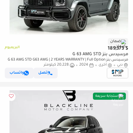
ضمان
البريميوم
$ 189,373
مرسيدس بنز G 63 AMG STD
مرسيدس بنز G 63 AMG STD G63 AMG | 2 YEARS WARRANTY | Full Option
دبي
أخرى
2024
20,228 كيلومتر
إتصل
واتساب
استجابة سريعة