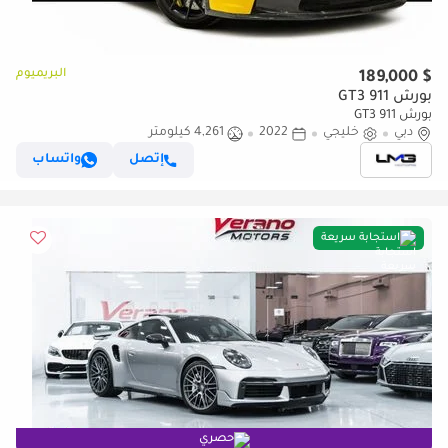
البريميوم
$ 189,000
بورش 911 GT3
بورش 911 GT3
دبي
خليجي
2022
4,261 كيلومتر
إتصل
واتساب
استجابة سريعة
حصري