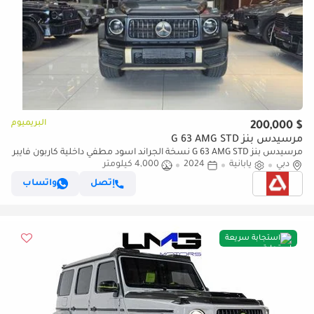
البريميوم
$ 200,000
مرسيدس بنز G 63 AMG STD
مرسيدس بنز G 63 AMG STD نسخة الجراند اسود مطفي داخلية كاربون فايبر
دبي
يابانية
2024
4,000 كيلومتر
إتصل
واتساب
استجابة سريعة