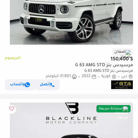
ضمان
البريميوم
$ 150,400
مرسيدس بنز G 63 AMG STD
مرسيدس بنز G 63 AMG STD
دبي
كورية
2022
31,801 كيلومتر
إتصل
واتساب
استجابة سريعة