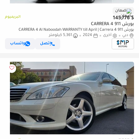
ضمان
البريميوم
$ 145,776
بورش 911 CARRERA 4
بورش 911 CARRERA 4 Al Naboodah WARRANTY till April | Carrera 4
دبي
أخرى
2024
5,361 كيلومتر
إتصل
واتساب