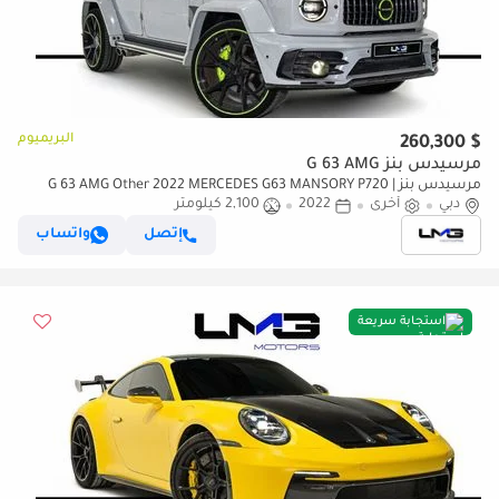
البريميوم
$ 260,300
مرسيدس بنز G 63 AMG
مرسيدس بنز G 63 AMG Other 2022 MERCEDES G63 MANSORY P720 |
دبي
أخرى
2022
2,100 كيلومتر
MANSORY BUILD | VERY LOW MILEAGE | 23-INCH FORGED ALLOY
WHEELS |
إتصل
واتساب
استجابة سريعة