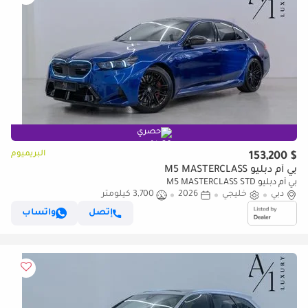
حصري
البريميوم
$ 153,200
بي أم دبليو M5 MASTERCLASS
بي أم دبليو M5 MASTERCLASS STD
دبي
خليجي
2026
3,700 كيلومتر
إتصل
واتساب