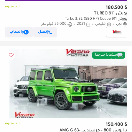
البريميوم
$ 180,500
بورش 911 TURBO
بورش 911 Turbo 3.8L (580 HP) Coupe
دبي
خليجي
2021
26,000 كيلومتر
إتصل
واتساب
استجابة سريعة
البريميوم
$ 150,400
برابوس 800 - مرسيدس-AMG G 63