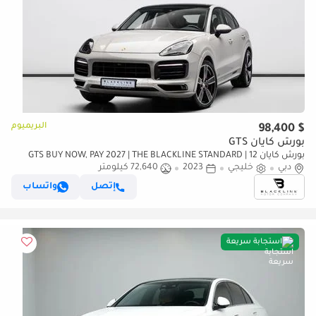
البريميوم
$ 98,400
بورش كايان GTS
بورش كايان GTS BUY NOW, PAY 2027 | THE BLACKLINE STANDARD | 12
دبي
خليجي
2023
Month Blackline Warranty, GCC
72,640 كيلومتر
إتصل
واتساب
استجابة سريعة