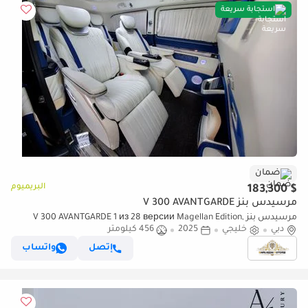
استجابة سريعة
ضمان
البريميوم
$ 183,300
مرسيدس بنز V 300 AVANTGARDE
مرسيدس بنز V 300 AVANTGARDE 1 из 28 версии Magellan Edition,
دبي
خليجي
2025
456 كيلومتر
созданной по мотивам роскошной яхты.| By Limgene
إتصل
واتساب