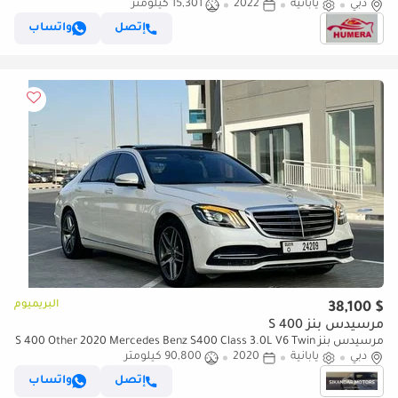
دبي
يابانية
2022
15,301 كيلومتر
إتصل
واتساب
البريميوم
$ 38,100
مرسيدس بنز S 400
مرسيدس بنز S 400 Other 2020 Mercedes Benz S400 Class 3.0L V6 Twin
دبي
يابانية
2020
90,800 كيلومتر
Turbo Japanese Specs Full Option - 360* CAM HUD - Full Pa
إتصل
واتساب