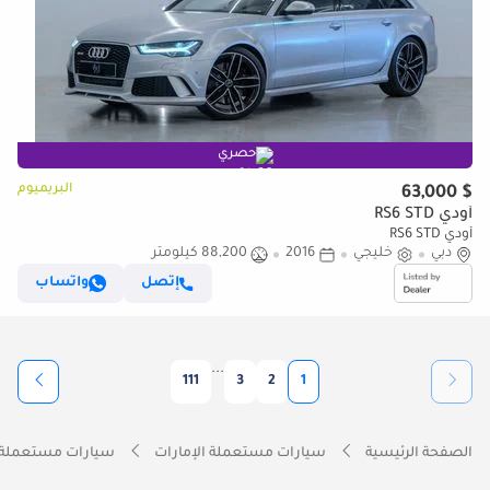
حصري
البريميوم
$ 63,000
أودي RS6 STD
أودي RS6 STD
دبي
خليجي
2016
88,200 كيلومتر
إتصل
واتساب
...
111
3
2
1
الصفحة الرئيسية
سيارات مستعملة الإمارات
سيارات مستعملة 