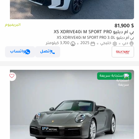
البريميوم
$ 81,900
بي أم دبليو X5 XDRIVE40i M SPORT PRO
بي أم دبليو X5 XDRIVE40i M SPORT PRO 3.0L
دبي
خليجي
2025
3,700 كيلومتر
إتصل
واتساب
استجابة سريعة