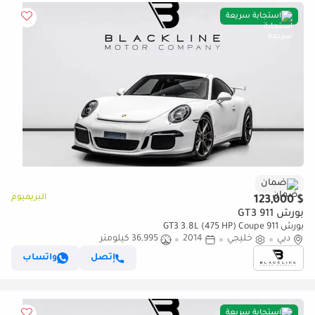
استجابة سريعة
ضمان
البريميوم
$ 123,000
بورش 911 GT3
بورش 911 GT3 3.8L (475 HP) Coupe
دبي
خليجي
2014
36,995 كيلومتر
إتصل
واتساب
استجابة سريعة