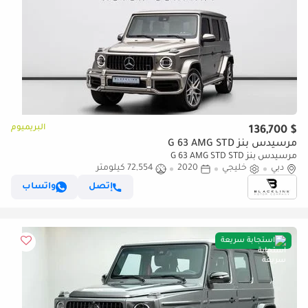
البريميوم
$ 136,700
مرسيدس بنز G 63 AMG STD
مرسيدس بنز G 63 AMG STD STD
دبي
خليجي
2020
72,554 كيلومتر
إتصل
واتساب
استجابة سريعة