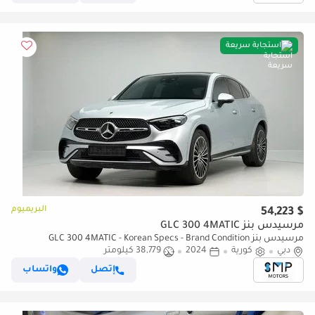
استجابة سريعة
البريميوم
$ 54,223
مرسيدس بنز GLC 300 4MATIC
مرسيدس بنز GLC 300 4MATIC - Korean Specs - Brand Condition
دبي
كورية
2024
38,779 كيلومتر
إتصل
واتساب