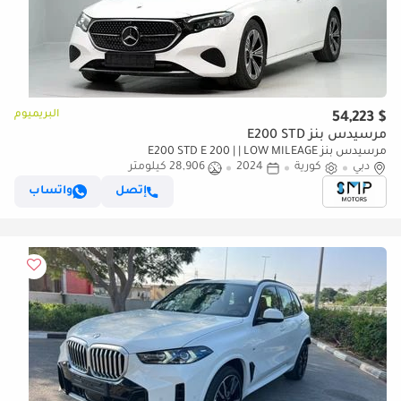
البريميوم
$ 54,223
مرسيدس بنز E200 STD
مرسيدس بنز E200 STD E 200 | | LOW MILEAGE
دبي
كورية
2024
28,906 كيلومتر
إتصل
واتساب