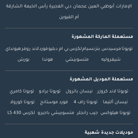
الإمارات
أبوظبي
العين
عجمان
دبي
الفجيرة
رأس الخيمة
الشارقة
أم القيوين
مستعملة الماركة المشهورة
تويوتا
مرسيدس بنز
نسيام
لكزس
بي ام دبليو
فورد
لاند روفر
هيونداي
شيفروليه
متسوبيشي
هوندا
بورش
مستعملة الموديل المشهورة
تويوتا لاند كروزر
نيسان باترول
تويوتا برادو
تويوتا كامري
نيسان ألتيما
تويوتا راف 4
فورد موستانج
تويوتا كورولا
تويوتا هيلوكس
جيب رانجلر
متسوبيشي باجيرو
لكزس LS 430
موديلات جديدة شعبية