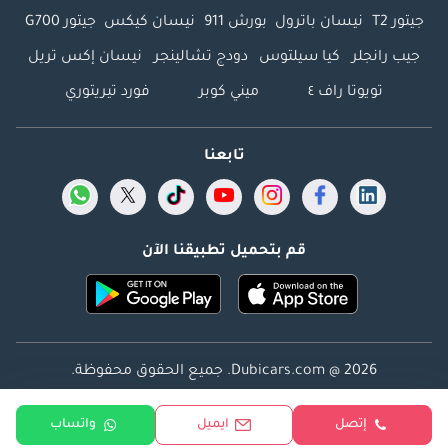
جيتور T2
نيسان باترول
بورش 911
نيسان كيكس
جيتور G700
جيب رانجلر
كيا سيلتوس
دودج تشالينجر
نيسان إكس تريل
تويوتا راف ٤
ميني كوبر
فورد تيريتوري
تابعنا
قم بتحميل تطبيقنا الآن
Dubicars.com @ 2026. جميع الحقوق محفوظة.
العنوان: 2114 ، برج شذى ، المدينة الإعلامية ، دبي ، الإمارات
إتصل
ايميل
واتساب