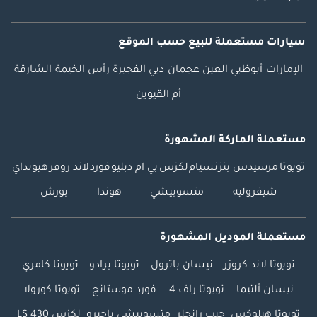
سيارات مستعملة
للبيع
حسب الموقع
الإمارات
أبوظبي
العين
عجمان
دبي
الفجيرة
رأس الخيمة
الشارقة
أم القيوين
مستعملة الماركة المشهورة
تويوتا
مرسيدس بنز
نسيام
لكزس
بي ام دبليو
فورد
لاند روفر
هيونداي
شيفروليه
متسوبيشي
هوندا
بورش
مستعملة الموديل المشهورة
تويوتا لاند كروزر
نيسان باترول
تويوتا برادو
تويوتا كامري
نيسان ألتيما
تويوتا راف 4
فورد موستانج
تويوتا كورولا
تويوتا هيلوكس
جيب رانجلر
متسوبيشي باجيرو
لكزس LS 430