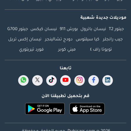
موديلات جديدة شعبية
جيتور T2
نيسان باترول
بورش 911
نيسان كيكس
جيتور G700
جيب رانجلر
كيا سيلتوس
دودج تشالينجر
نيسان إكس تريل
تويوتا راف ٤
ميني كوبر
فورد تيريتوري
تابعنا
قم بتحميل تطبيقنا الآن