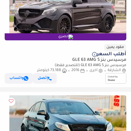
حصري
مقود يمين
أطلب السعر
مرسيدس بنز GLE 63 AMG S
مرسيدس بنز GLE 63 AMG S (للتصدير فقط)
الشارقة
أخرى
2016
73,188 كيلومتر
إتصل
واتساب