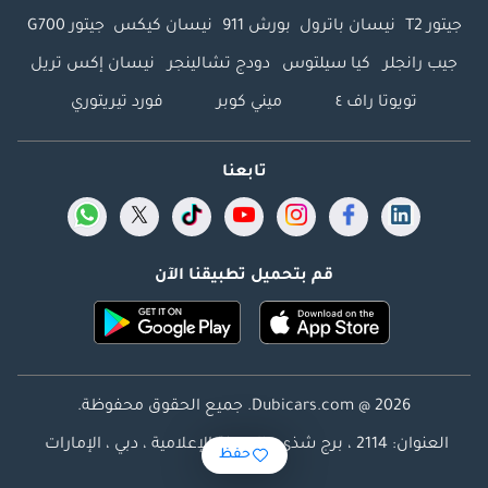
جيتور T2
نيسان باترول
بورش 911
نيسان كيكس
جيتور G700
جيب رانجلر
كيا سيلتوس
دودج تشالينجر
نيسان إكس تريل
تويوتا راف ٤
ميني كوبر
فورد تيريتوري
تابعنا
قم بتحميل تطبيقنا الآن
Dubicars.com @ 2026. جميع الحقوق محفوظة.
العنوان: 2114 ، برج شذى ، المدينة الإعلامية ، دبي ، الإمارات
حفظ