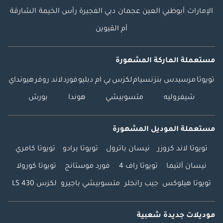
الإمارات
أبوظبي
العين
عجمان
دبي
الفجيرة
رأس الخيمة
الشارقة
أم القيوين
مستعملة الماركة المشهورة
تويوتا
مرسيدس بنز
نسيام
لكزس
بي ام دبليو
فورد
لاند روفر
هيونداي
شيفروليه
متسوبيشي
هوندا
بورش
مستعملة الموديل المشهورة
تويوتا لاند كروزر
نيسان باترول
تويوتا برادو
تويوتا كامري
نيسان ألتيما
تويوتا راف 4
فورد موستانج
تويوتا كورولا
تويوتا هيلوكس
جيب رانجلر
متسوبيشي باجيرو
لكزس LS 430
موديلات جديدة شعبية