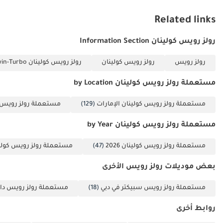
تم إنشاء هذه الإحصاءات بواسطة الذكاء الاصطناعي اعتماداً على بيانات
Related links
خبراء السوق. يُرجى دائماً فحص السيارة قبل الشراء.
رولز رويس كولينان Information Section
رولز رويس
رولز رويس كولينان
رولز رويس كولينان 6.7L Twin-Turbo (563 حصان)
مستعملة رولز رويس كولينان by Location
مستعملة رولز رويس كولينان الإمارات
(129)
مستعملة رولز رويس ك
مستعملة رولز رويس كولينان by Year
مستعملة رولز رويس كولينان 2026
(47)
مستعملة رولز رويس كولينان 
بعض موديلات رولز رويس الأخرى
مستعملة رولز رويس سبيكتر في دبي
(18)
مستعملة رولز رويس داو
روابط أخرى