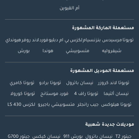
أم القيوين
مستعملة الماركة المشهورة
تويوتا
مرسيدس بنز
نسيام
لكزس
بي ام دبليو
فورد
لاند روفر
هيونداي
شيفروليه
متسوبيشي
هوندا
بورش
مستعملة الموديل المشهورة
تويوتا لاند كروزر
نيسان باترول
تويوتا برادو
تويوتا كامري
نيسان ألتيما
تويوتا راف 4
فورد موستانج
تويوتا كورولا
تويوتا هيلوكس
جيب رانجلر
متسوبيشي باجيرو
لكزس LS 430
موديلات جديدة شعبية
جيتور T2
نيسان باترول
بورش 911
نيسان كيكس
جيتور G700