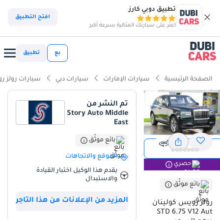
تطبيق دوبي كارز
ذكاء دوبي كارز
افتح التطبيق
اعثر على سيارتك المثالية بسرعة أكبر
ذكاء دوبيكارز
بع
تطبيق
أبرز المواصفات
الصفحة الرئيسية
سيارات الإمارات
سيارات دبي
سيارات رولز ر
محرك مصنوع يدويًا
تم النشر من
Story Auto Middle
معيار نظام الصوت من الدرجة الأولى
East
أحدث معايير أنظمة مساعدة السائق المتقدمة (ADAS)
بائع موثّق
عرض
الموقع والاتجاهات
ملخص
حصري
يقدم هذا الوكيل اختبار القيادة
يُعدّ هذا الطراز من عام 2022 فرصة استثنائية في سوق الإمارات العربية
والاستبدال
بائع موثّق
المتحدة، إذ يتميّز بعداد كيلومترات أقل بكثير من المعتاد لسيارة فاخرة
عمرها سنتان في المنطقة. ويُضفي لونه الأخضر الخارجي الأنيق لمسةً
المزيد من الإعلانات من هذا التاجر
رولز رويس كولينان
مميزةً تُغني عن الألوان التقليدية، ما يُحافظ على قيمته لدى هواة جمع
STD 6.75 V12 Aut
السيارات الذين يبحثون عن سيارات فريدة بمواصفات عالية. وباعتباره