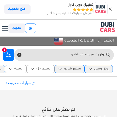
تطبيق دوبي كارز
افتح التطبيق
اعثر على سيارتك المثالية بسرعة أكبر
بع
تطبيق
الشحن إلى
الولايات المتحدة
3
رولز رويس سلفر شادو
رولز رويس
سلفر شادو
السعر ($)
السنة
د
لم نعثر على نتائج