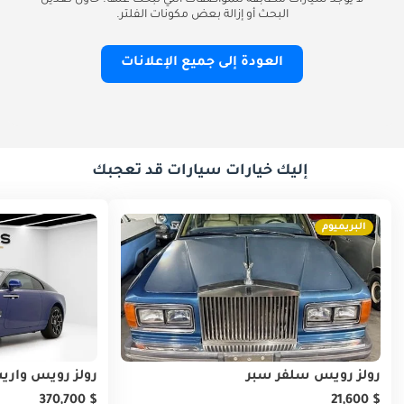
لا يوجد سيارات مطابقة للمواصفات التي تبحث عنها. حاول تعديل
البحث أو إزالة بعض مكونات الفلتر.
العودة إلى جميع الإعلانات
إليك خيارات سيارات قد تعجبك
البريميوم
رولز رويس سلفر سبر
رولز رويس واري
$ 370,700
$ 21,600