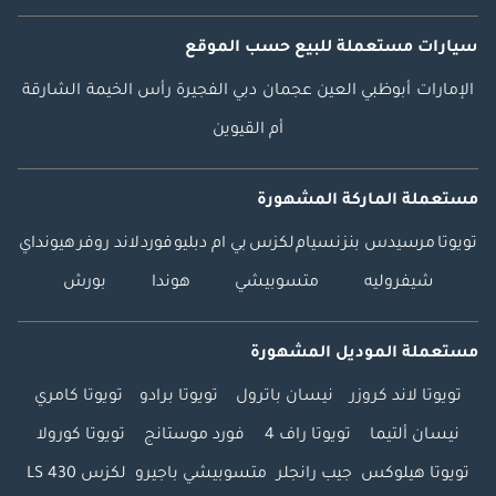
سيارات مستعملة
للبيع
حسب الموقع
الإمارات
أبوظبي
العين
عجمان
دبي
الفجيرة
رأس الخيمة
الشارقة
أم القيوين
مستعملة الماركة المشهورة
تويوتا
مرسيدس بنز
نسيام
لكزس
بي ام دبليو
فورد
لاند روفر
هيونداي
شيفروليه
متسوبيشي
هوندا
بورش
مستعملة الموديل المشهورة
تويوتا لاند كروزر
نيسان باترول
تويوتا برادو
تويوتا كامري
نيسان ألتيما
تويوتا راف 4
فورد موستانج
تويوتا كورولا
تويوتا هيلوكس
جيب رانجلر
متسوبيشي باجيرو
لكزس LS 430