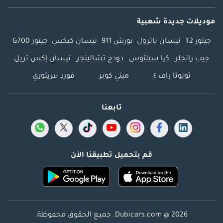
موديلات جديدة شعبية
جيتور T2
نيسان باترول
بورش 911
نيسان كيكس
جيتور G700
جيب رانجلر
كيا سيلتوس
دودج تشالينجر
نيسان إكس تريل
تويوتا راف ٤
ميني كوبر
فورد تيريتوري
تابعنا
قم بتحميل تطبيقنا الآن
Dubicars.com @ 2026. جميع الحقوق محفوظة.