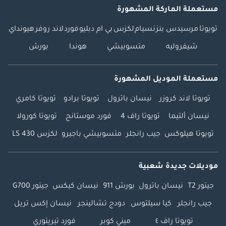
مستعملة الماركة المشهورة
تويوتا
مرسيدس بنز
نسيام
لكزس
بي ام دبليو
فورد
لاند روفر
هيونداي
شيفروليه
متسوبيشي
هوندا
بورش
مستعملة الموديل المشهورة
تويوتا لاند كروزر
نيسان باترول
تويوتا برادو
تويوتا كامري
نيسان ألتيما
تويوتا راف 4
فورد موستانج
تويوتا كورولا
تويوتا هيلوكس
جيب رانجلر
متسوبيشي باجيرو
لكزس LS 430
موديلات جديدة شعبية
جيتور T2
نيسان باترول
بورش 911
نيسان كيكس
جيتور G700
جيب رانجلر
كيا سيلتوس
دودج تشالينجر
نيسان إكس تريل
تويوتا راف ٤
ميني كوبر
فورد تيريتوري