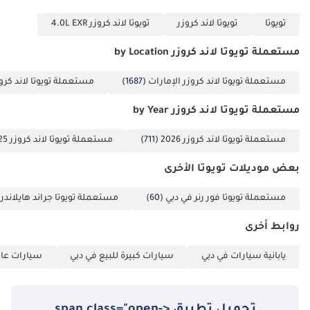
الخلاصة
تويوتا
تويوتا لاند كروزر
تويوتا لاند كروزر 4.0L EXR
بالنسبة للمشتري الجاد في دول مجلس التعاون الخليجي، تمثل سيارة لاند
كروزر GXR ديزل موديل 2022 مزيجًا مثاليًا من انخفاض عدد الكيلومترات
مستعملة تويوتا لاند كروزر by Location
المقطوعة، ولون مميز يحافظ على قيمتها عند إعادة البيع، ومتانة فائقة.
إنها الخيار الأمثل لمن يرغب في الحصول على موثوقية سيارة جديدة مع
مستعملة تويوتا لاند كروزر الإمارات
(1687)
مستعملة تويوتا لاند كروز
توفير كبير في التكاليف وتوافرها الفوري في سوق السيارات المستعملة.
تم إنشاء هذه الإحصاءات بواسطة الذكاء الاصطناعي اعتماداً على بيانات
مستعملة تويوتا لاند كروزر by Year
خبراء السوق. يُرجى دائماً فحص السيارة قبل الشراء.
مستعملة تويوتا لاند كروزر 2026
(711)
مستعملة تويوتا لاند كروزر 2025
بعض موديلات تويوتا الأخرى
مستعملة تويوتا فور رنر في دبي
(60)
مستعملة تويوتا جراند هايلاندر 
روابط أخرى
يابانية سيارات في دبي
سيارات كبيرة للبيع في دبي
سيارات عائل
تحميل تطبيق <span class="open-