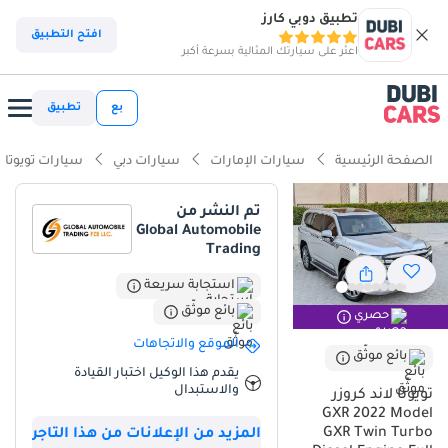
تطبيق دوبي كارز
ذكاء دوبي كارز
افتح التطبيق
اعثر على سيارتك المثالية بسرعة أكبر
ذكاء دوبيكارز
بع
تطبيق
أبرز المواصفات
الصفحة الرئيسية
سيارات الإمارات
سيارات دبي
سيارات تويوتا
مصمم خصيصًا للطرق الوعرة
تم النشر من
Global Automobile
سعة 7 مقاعد أو أكثر مع مقاعد الكابتن
Trading
أقل معدل استهلاك في فئته
استجابة سريعة
بائع موثّق
حصري
ملخص
الموقع والاتجاهات
بائع موثّق
تُعدّ سيارة تويوتا لاند كروزر GXR الفضية موديل 2022 فرصة نادرة في سوق
يقدم هذا الوكيل اختبار القيادة
دول مجلس التعاون الخليجي، ويعود ذلك بشكل أساسي إلى محركها
والاستبدال
تويوتا لاند كروزر
الديزل الاستثنائي وعدادها المنخفض للغاية. إذ قطعت مسافة تزيد قليلاً
GXR 2022 Model
عن 17,000 كيلومتر، وهو أقل بكثير من متوسط الاستخدام السنوي في
GXR Twin Turbo
المزيد من الإعلانات من هذا التاجر
الإمارات العربية المتحدة والمملكة العربية السعودية، مما يمنحها تجربة