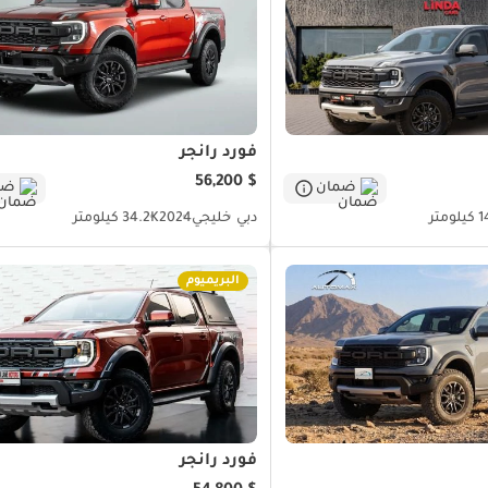
فورد رانجر
$ 56,200
ضمان
ضم
ومتر
دبي
خليجي
2024
34.2K كيلومتر
البريميوم
فورد رانجر