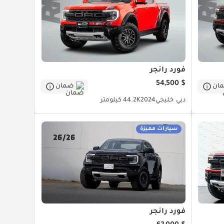
فورد رانجر
$ 54,500
ان
ضمان
دبي
خليجي
2024
44.2K كيلومتر
سيارات مميزة
فورد رانجر