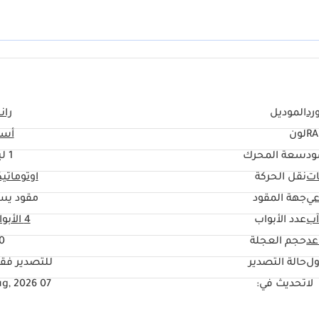
م، وبالمكانة المرموقة التي تحظى بها علامة رابتور في أوساط مُحبي القيادة على ال
رد
الموديل
ران
RA
لون
أسو
ود
سعة المحرك
1 ليتر
ات
نقل الحركة
اوتوماتي
عي
جهة المقود
مقود يس
آب
عدد الأبواب
4 الأبواب
حجم العجلة
0"
ول
حالة التصدير
للتصدير فق
لا
تحديث في:
07 Aug, 2026