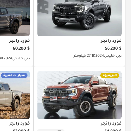
فورد رانجر
فورد رانجر
$ 60,200
$ 56,200
دبي
خليجي
2024
27.1K كيلومتر
دبي
خليجي
2024
14K كيل
البريميوم
سيارات مميزة
فورد رانجر
فورد رانجر