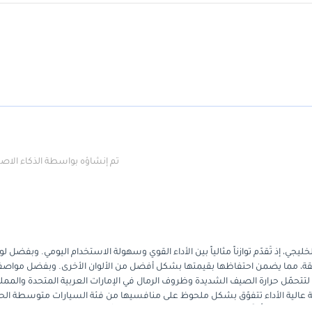
تم إنشاؤه بواسطة الذكاء الا
لس التعاون الخليجي، إذ تُقدّم توازناً مثالياً بين الأداء القوي وسهولة الاستخدام اليومي. وبفضل لو
لمنطقة، مما يضمن احتفاظها بقيمتها بشكل أفضل من الألوان الأخرى. وبفضل مواصف
تحمّل حرارة الصيف الشديدة وظروف الرمال في الإمارات العربية المتحدة والممل
راوية عالية الأداء تتفوّق بشكل ملحوظ على منافسيها من فئة السيارات متوسطة الح
ة البال التي تُوفّرها أنظمة التبريد المُصمّمة خصيصاً للسوق المحلي ودعم الضما