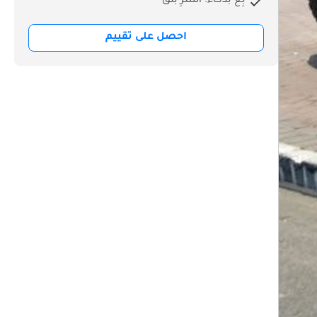
بِع بذكاء. اشترِ بثق
احصل على تقييم