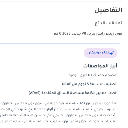
التفاصيل
تعليقات البائع
فورد رينجر رابتور بنزين V8 جديدة 2023 0 كم
ذكاء دوبيكارز
أبرز المواصفات
•
مصمم خصيصًا للطرق الوعرة
•
تصنيف السلامة 5 نجوم من NCAP
•
أحدث معايير أنظمة مساعدة السائق المتقدمة (ADAS)
تُعدّ فورد رينجر رابتور 2023 هذه سيارة قوية في سوق دول مج
الأسود الخارجي، تُناسب هذه السيارة أكثر ألوان إعادة البيع شيوعاً في ا
المُخصصة لدول مجلس التعاون الخليجي، تمّ تحسين هذه الشاحنة بالكامل لت
العربية السعودية. تُحوّل فئة رابتور سيارة رينجر القياسية إلى سيارة صح
بالنسبة للمشتري في دول مجلس التعاون الخليجي، فإنّ أهمّ ما يُراعى هو راح