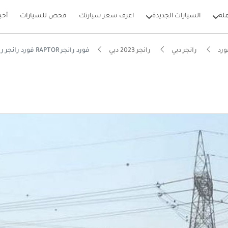
لة
السيارات الجديدة
اعرف سعر سيارتك
فحص للسيارات
أخب
رد
رانجر دبي
رانجر 2023 دبي
فورد رانجر RAPTOR فورد رانجر رابتور
بيكارز
يصًا للطرق الوعرة
 5 نجوم من NCAP
يير أنظمة مساعدة السائق المتقدمة (ADAS)