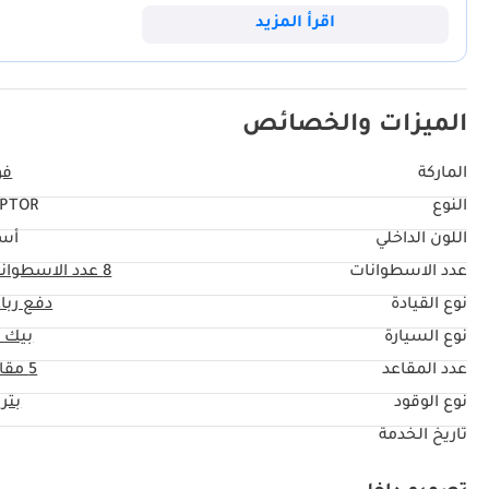
المراكز المُعتمدة. يتميّز هذا العرض تحديداً بكونه من أحدث طرازات هذا العا
اقرأ المزيد
الوعرة في المنطقة.
الميزات والخصائص
الماركة
فو
النوع
PTOR
اللون الداخلي
أس
عدد الاسطوانات
8
عدد الاسطوان
نوع القيادة
دفع ربا
نوع السيارة
بيك 
عدد المقاعد
5 مقاعد
نوع الوقود
بتر
تاريخ الخدمة