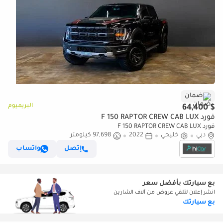
ضمان
البريميوم
$ 64,400
فورد F 150 RAPTOR CREW CAB LUX
فورد F 150 RAPTOR CREW CAB LUX
دبي
خليجي
2022
97,698 كيلومتر
إتصل
واتساب
بع سيارتك بأفضل سعر
انشر إعلان لتلقي عروض من آلاف الشارين
بع سيارتك