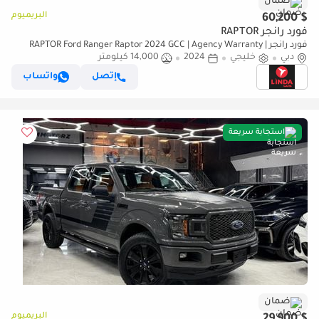
ضمان
البريميوم
$ 60,200
فورد رانجر RAPTOR
فورد رانجر RAPTOR Ford Ranger Raptor 2024 GCC | Agency Warranty |
دبي
Service Contract
خليجي
2024
14,000 كيلومتر
إتصل
واتساب
استجابة سريعة
ضمان
البريميوم