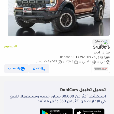
ضمان
البريميوم
$ 54,800
فورد رانجر
فورد رانجر Raptor 3.0T (392 HP) V6
دبي
خليجي
2023
49,513 كيلومتر
إتصل
واتساب
تحميل تطبيق
DubiCars
استكشف أكثر من 30،000 سيارة جديدة ومستعملة للبيع
في الإمارات من أكثر من 350 وكيل معتمد.