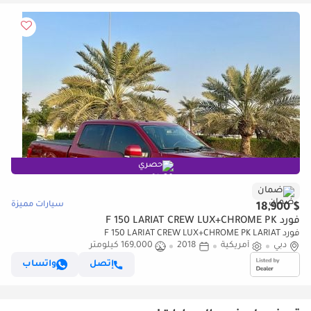
حصري
ضمان
سيارات مميزة
$ 18,900
فورد F 150 LARIAT CREW LUX+CHROME PK
فورد F 150 LARIAT CREW LUX+CHROME PK LARIAT
دبي
أمريكية
2018
169,000 كيلومتر
إتصل
واتساب