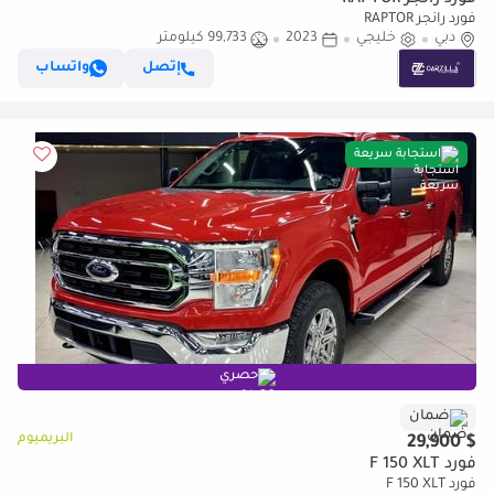
فورد رانجر RAPTOR
فورد رانجر RAPTOR
دبي
خليجي
2023
99,733 كيلومتر
إتصل
واتساب
استجابة سريعة
حصري
ضمان
البريميوم
$ 29,900
فورد F 150 XLT
فورد F 150 XLT