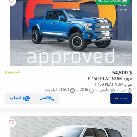
استجابة سريعة
البريميوم
$ 54,500
فورد F 150 PLATINUM
فورد F 150 PLATINUM
دبي
خليجي
2016
71,501 كيلومتر
إتصل
واتساب