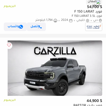
ضمان
البريميوم
$ 54,700
فورد F 150 LARIAT
فورد F 150 LARIAT 3.5L
دبي
خليجي
2024
1,794 كيلومتر
إتصل
واتساب
البريميوم
$ 44,900