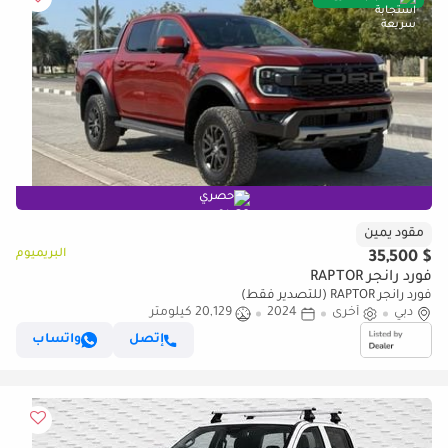
حصري
مقود يمين
البريميوم
$ 35,500
فورد رانجر RAPTOR
فورد رانجر RAPTOR (للتصدير فقط)
دبي
أخرى
2024
20,129 كيلومتر
إتصل
واتساب