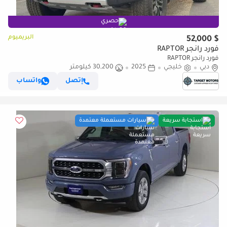
حصري
البريميوم
$ 52,000
فورد رانجر RAPTOR
فورد رانجر RAPTOR
دبي
خليجي
2025
30,200 كيلومتر
إتصل
واتساب
استجابة سريعة
سيارات مستعملة معتمدة