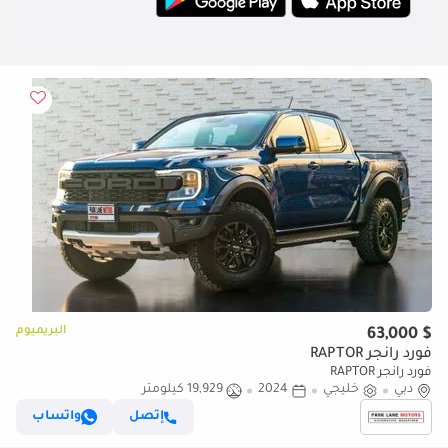
البريميوم
$ 63,000
فورد رانجر RAPTOR
فورد رانجر RAPTOR
دبي
خليجي
2024
19,929 كيلومتر
إتصل
واتساب