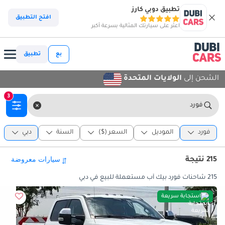
تطبيق دوبي كارز
افتح التطبيق
اعثر على سيارتك المثالية بسرعة أكبر
بع
تطبيق
الشحن إلى
الولايات المتحدة
3
فورد
فورد
الموديل
السعر ($)
السنة
دبي
215 نتيجة
215 شاحنات فورد بيك أب مستعملة للبيع في دبي
استجابة سريعة