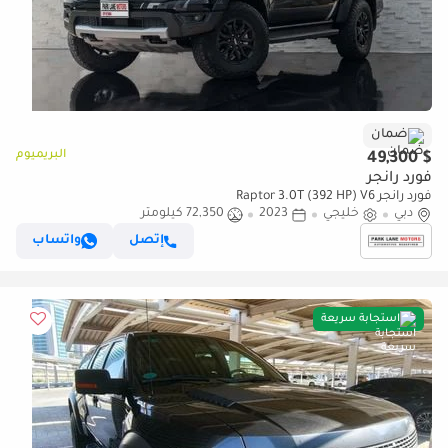
ضمان
البريميوم
$ 49,300
فورد رانجر
فورد رانجر Raptor 3.0T (392 HP) V6
دبي
خليجي
2023
72,350 كيلومتر
إتصل
واتساب
استجابة سريعة