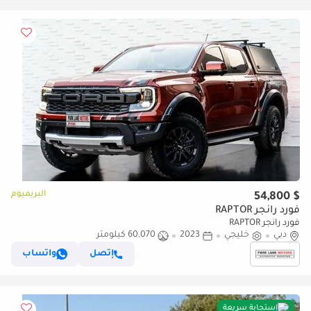
البريميوم
$ 54,800
فورد رانجر RAPTOR
فورد رانجر RAPTOR
دبي
خليجي
2023
60,070 كيلومتر
إتصل
واتساب
استجابة سريعة