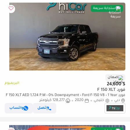
استجابة سريعة
ضمان
البريميوم
$ 24,600
فورد F 150 XLT
فورد F 150 XLT AED 1,724 P.M • 0% Downpayment • Ford F-150 V8 • 1 Year
دبي
Warranty
خليجي
2020
128,277 كيلومتر
إتصل
واتساب