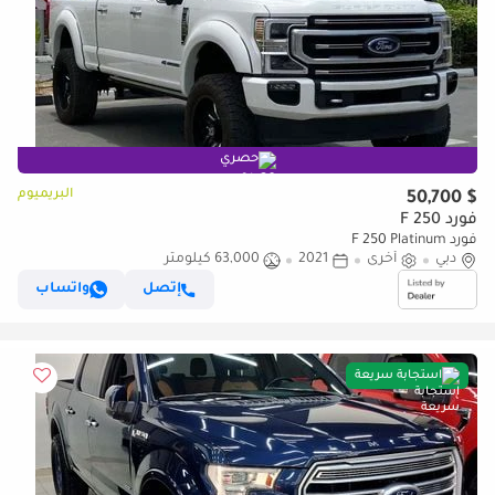
حصري
البريميوم
$ 50,700
فورد F 250
فورد F 250 Platinum
دبي
أخرى
2021
63,000 كيلومتر
إتصل
واتساب
استجابة سريعة