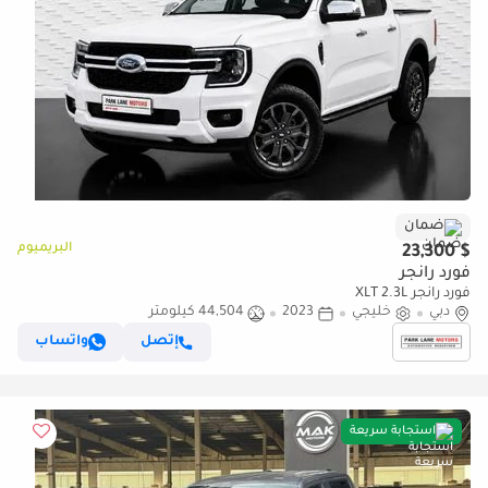
ضمان
البريميوم
$ 23,300
فورد رانجر
فورد رانجر XLT 2.3L
دبي
خليجي
2023
44,504 كيلومتر
إتصل
واتساب
استجابة سريعة