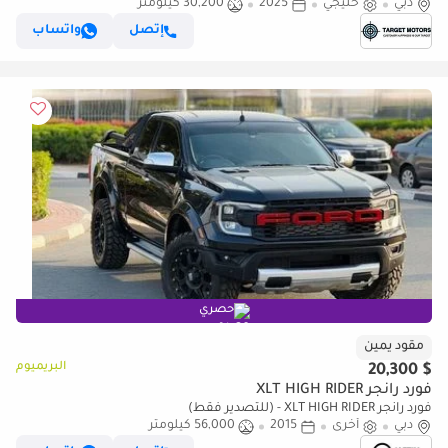
دبي
خليجي
2025
30,200 كيلومتر
إتصل
واتساب
حصري
مقود يمين
البريميوم
$ 20,300
فورد رانجر XLT HIGH RIDER
فورد رانجر XLT HIGH RIDER - (للتصدير فقط)
دبي
أخرى
2015
56,000 كيلومتر