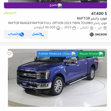
حصري
البريميوم
$ 47,400
فورد رانجر RAPTOR
فورد رانجر RAPTOR RANGER RAPTOR FULL OPTION 2023 TWIN TOURBO
دبي
خليجي
MODEL RED COLOUR
2023
60,000 كيلومتر
إتصل
واتساب
استجابة سريعة
سيارات مستعملة معتمدة