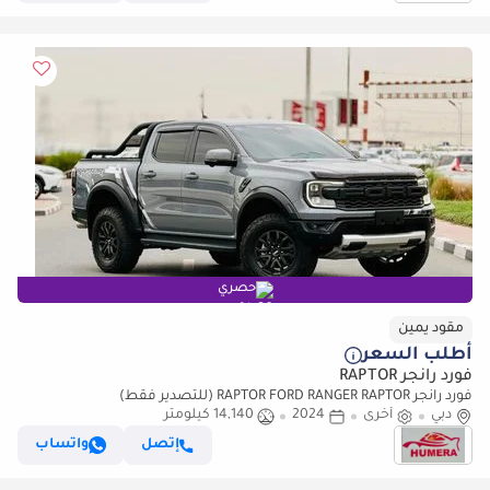
حصري
مقود يمين
أطلب السعر
فورد رانجر RAPTOR
فورد رانجر RAPTOR FORD RANGER RAPTOR (للتصدير فقط)
دبي
أخرى
2024
14,140 كيلومتر
إتصل
واتساب