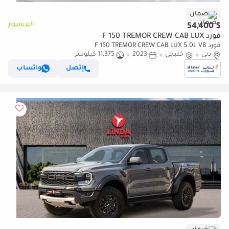
ضمان
البريميوم
$ 54,400
فورد F 150 TREMOR CREW CAB LUX
فورد F 150 TREMOR CREW CAB LUX 5.0L V8
دبي
خليجي
2023
11,375 كيلومتر
إتصل
واتساب