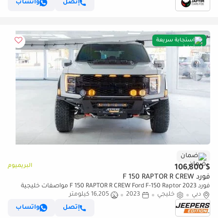
إتصل
واتساب
استجابة سريعة
ضمان
البريميوم
$ 106,800
فورد F 150 RAPTOR R CREW
فورد F 150 RAPTOR R CREW Ford F-150 Raptor 2023 مواصفات خليجية
دبي
خليجي
2023
16,205 كيلومتر
إتصل
واتساب