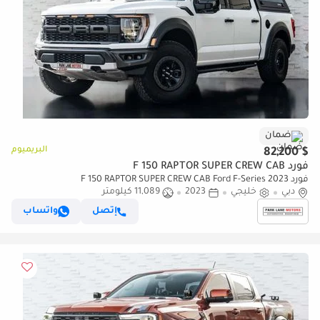
ضمان
البريميوم
$ 82,200
فورد F 150 RAPTOR SUPER CREW CAB
فورد F 150 RAPTOR SUPER CREW CAB Ford F-Series 2023
دبي
خليجي
2023
11,089 كيلومتر
إتصل
واتساب