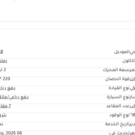
 الراكبين السادس والسابع. لمن يبحث عن سيارة متعددة الاستخدامات تُناسب
ية، تُعدّ هذه السيارة بمواصفات دول مجلس التعاون الخليجي خيارًا مثاليًا.
جي
الموديل
X8
LU
لون
رماد
مر
سعة المحرك
2 ليتر
ات
قوة الحصان
220 HP
كي
نوع القيادة
دفع ربا
ار
نوع السيارة
دفع رباعي/عائل
عدد المقاعد
7 مقاعد
18
نوع الوقود
بتر
ير
تاريخ الخدمة
نع
تحديث في:
06 Aug, 2026