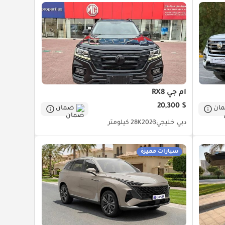
أم جي RX8
$ 20,300
ان
ضمان
دبي
خليجي
2023
28K كيلومتر
سيارات مميزة