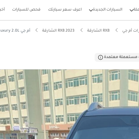
لة
السيارات الجديدة
اعرف سعر سيارتك
فحص للسيارات
أخب
ات أم جي
RX8 الشارقة
RX8 2023 الشارقة
أم جي RX8 Luxury 2.0L
بيكارز
 مستعملة معتمدة
يصًا للطرق الوعرة
لأرجل الخلفية الأفضل في فئتها
 5 نجوم من NCAP