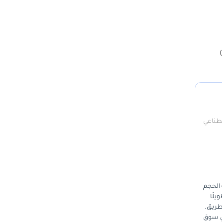
ار)
صطناعي
تعاون الخليجي الباحثة عن سيارة رياضية متعددة الاستخدامات (SUV) كاملة الحجم
كيًا طويلًا
لطريق.
في سوق