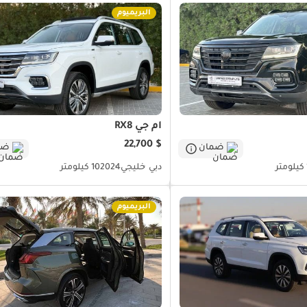
البريميوم
أم جي RX8
$ 22,700
ضمان
ضم
دبي
خليجي
2024
10 كيلومتر
البريميوم