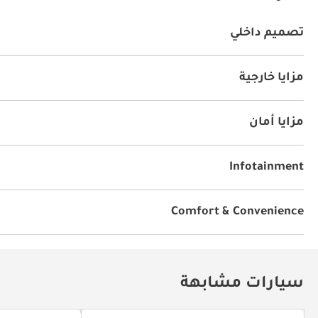
تصميم داخلي
نظام آي يو أكس
كراسي مع ذاكرة
نظام المعلومات والت
مزايا خارجية
سقف متحرك
مزودة للطرق الوعرة
عجلات للطرق الوعر
نظام تعليق رياضي
مزايا أمان
دفع رباعي
معدلة لأداء أعلى
أنوار زينون
نظام كشف ا
Infotainment
توصيل بلوتوث
Comfort & Convenience
مكيّف
مصابيح أمامية اوتوماتيكية
سيارات مشابهة