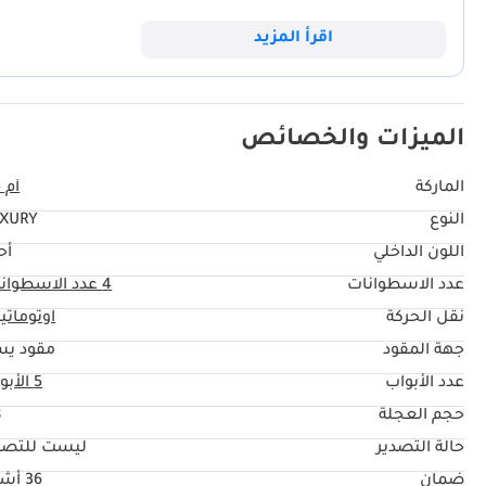
السيارات المستعملة بتوفيره ثلاثة صفوف من المقاعد دون المساس براحة
التنقلات اليومية في دبي أو الرياض، أو رحلات نهاية الأسبوع في الكثبان الرمل
اقرأ المزيد
الميزات والخصائص
الماركة
أم 
النوع
XURY
اللون الداخلي
أح
عدد الاسطوانات
4
عدد الاسطوان
نقل الحركة
اوتوماتي
جهة المقود
مقود يس
عدد الأبواب
5 الأبواب
حجم العجلة
"
حالة التصدير
ليست للتصد
ضمان
36 أشهر