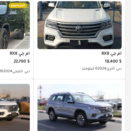
البريميوم
أم جي RX8
أم جي RX8
$ 22,700
$ 18,400
دبي
أخرى
2024
0 كيلومتر
دبي
خليجي
2024
10 كيلومتر