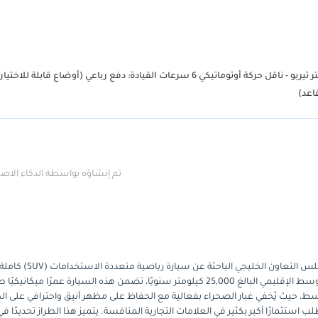
استمتع بالقوة والراحة والرقي مع سيارة MG RX8 Luxury 2023. المحرك: 2.0 لتر تيربو - ناقل حركة أوتوماتيكي 6 سرعات القيادة: دفع رباعي (أوضاع قابلة للاختي
تم إنشاؤه بواسطة الذكاء الا
تُقدّم سيارة MG RX8 Luxury موديل 2023 فرصةً مميزةً للعائلات في دول مجلس ال
تجمع بين الأداء العالي والتصميم العصري. بمسافة مقطوعة تقل عن المتوسط الإقليمي البالغ 25,000 كيلومتر سنويًا، تضمن هذه السيارة عمرًا ميكاني
 الأوسط، حيث يُخفي غبار الصحراء بفعالية مع الحفاظ على مظهر أنيق واحترافي على ا
تطلب استثمارًا أكبر بكثير في العلامات التجارية المنافسة. يتميز هذا الطراز تحديدًا 