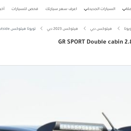
لة
السيارات الجديدة
اعرف سعر سيارتك
فحص للسيارات
أخب
يوتا
هيلوكس دبي
هيلوكس 2023 دبي
تويوتا هيلوكس GR SPORT Double cabin 2.8L, perfect inside and outside