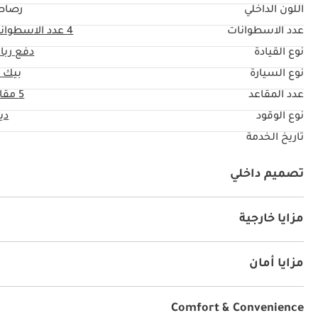
اللون الداخلي
رصاص
عدد الاسطوانات
4
عدد الاسطوان
نوع القيادة
دفع ربا
نوع السيارة
بيك 
عدد المقاعد
5 مقاعد
نوع الوقود
دي
تاريخ الخدمة
تصميم داخلي
يو أس بي
مزايا خارجية
نظام الدخول بدون مفتاح
أنوار للضباب
مزايا أمان
دفع رباعي
نظام المكابح المانعة للانغلاق ABS
إندار فتح 
Comfort & Convenience