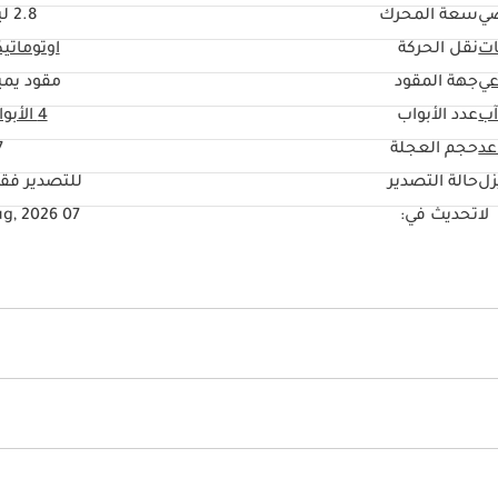
ي
سعة المحرك
2.8 ليتر
ات
نقل الحركة
اوتوماتي
عي
جهة المقود
مقود يمي
آب
عدد الأبواب
4 الأبواب
حجم العجلة
"
زل
حالة التصدير
للتصدير فق
لا
تحديث في:
07 Aug, 2026
الباب
قفل سلامة الأطفال