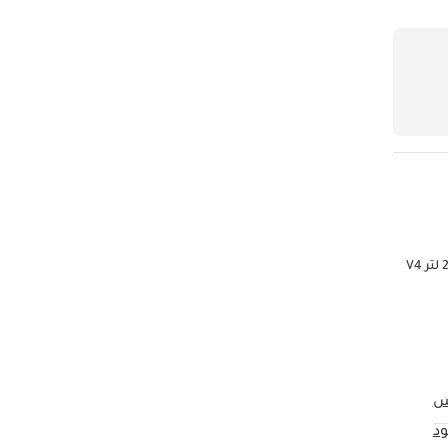
*شاحنة تويوتا هيلوكس* نصف كوبية قيادة باليد اليمنى سنة: *2023* -تشغيل بالمفتاح، -مقاعد أصلية، -نوافذ كهربائية، -ABS، -كاميرا الرؤية الخلفية، المحرك: 2.8 لتر V4
س
د