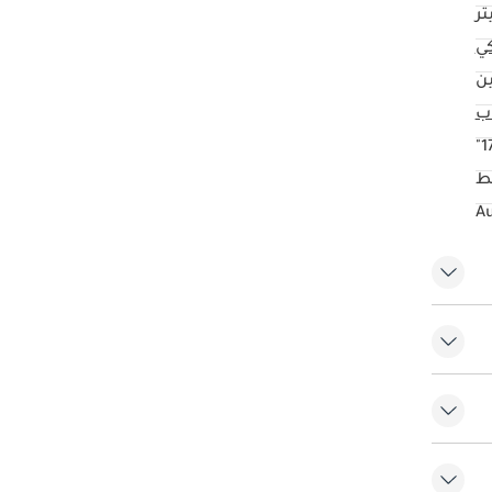
كي
ن
17
ط