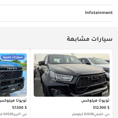
مقود بتوجيه هيدروليكي
Infotainment
توصيل بلوتوث
مشعل أقراص دي في دي وسي دي
سيارات مشابهة
سيارات مميزة
تويوتا هيلوكس
تويوتا هيلوكس
$ 57,500
$ 512,300
دبي
خليجي
2026
0 كيلومتر
دبي
أخرى
2026
0 كيلومتر