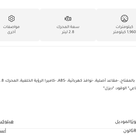
كيلومترات
سعة المحرك
مواصفات
1,960 كيلومتر
2.8 ليتر
أخرى
تا
الموديل
هيلوك
GR
لون
أسو