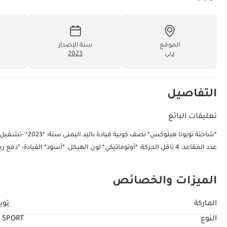
الموقع
سنة الإصدار
دبي
2023
التفاصيل
تعليقات البائع
عدد المقاعد: 4 ناقل الحركة: *أوتوماتيكي* لون الهيكل: *أسود* القيادة: *دفع رباعي* الوقود: *ديزل*
الميزات والخصائص
الماركة
تويو
النوع
 SPORT