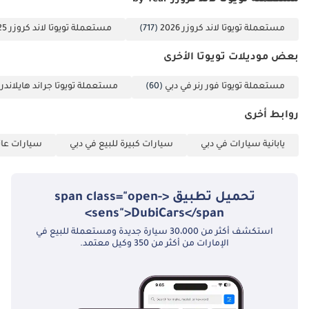
مستعملة تويوتا لاند كروزر by Year
مستعملة تويوتا لاند كروزر 2026
(717)
مستعملة تويوتا لاند كروزر 2025
بعض موديلات تويوتا الأخرى
مستعملة تويوتا فور رنر في دبي
(60)
مستعملة تويوتا جراند هايلاندر 
روابط أخرى
يابانية سيارات في دبي
سيارات كبيرة للبيع في دبي
سيارات عائل
تحميل تطبيق <span class="open-
sens">DubiCars</span>
استكشف أكثر من 30،000 سيارة جديدة ومستعملة للبيع في
الإمارات من أكثر من 350 وكيل معتمد.