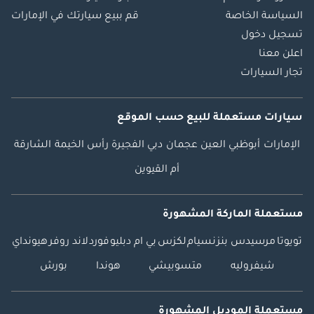
السياسة الخاصة
قم ببيع سيارتك في الإمارات
تسجيل دخول
اعلن معنا
تجار السيارات
سيارات مستعملة
للبيع
حسب الموقع
الإمارات
أبوظبي
العين
عجمان
دبي
الفجيرة
رأس الخيمة
الشارقة
أم القيوين
مستعملة الماركة المشهورة
تويوتا
مرسيدس بنز
نسيام
لكزس
بي ام دبليو
فورد
لاند روفر
هيونداي
شيفروليه
متسوبيشي
هوندا
بورش
مستعملة الموديل المشهورة