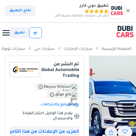
تطبيق دوبي كارز
ذكاء دوبي كارز
افتح التطبيق
اعثر على سيارتك المثالية بسرعة أكبر
ذكاء دوبيكارز
بع
تطبيق
أبرز المواصفات
الصفحة الرئيسية
سيارات الإمارات
سيارات دبي
سيارات تويوتا
مصمم خصيصًا للطرق الوعرة
تم النشر من
Global Automobile
أقل معدل استهلاك في فئته
Trading
سعة 11 مقعدًا فأكثر مع مقاعد الكابتن
استجابة سريعة
بائع موثّق
ملخص
الموقع والاتجاهات
يُعدّ هذا الطراز من عام 2023 خيارًا مثاليًا لأي مشترٍ في دول مجلس التعاون
يقدم هذا الوكيل اختبار القيادة
الخليجي، إذ يجمع بين عداد كيلومترات منخفض للغاية بالنسبة لعمره،
والاستبدال
ولون خارجي مرغوب فيه في المنطقة يُحسّن من التحكم في الحرارة ويرفع
من قيمة إعادة البيع. وباعتباره الفئة الأعلى، فهو يُقدّم باقة متكاملة من
المزيد من الإعلانات من هذا التاجر
ميزات الرفاهية والتكنولوجيا التي تجعل القيادة اليومية في الشرق الأوسط