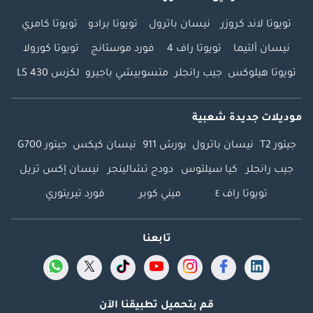
تويوتا لاند كروزر
نيسان باترول
تويوتا برادو
تويوتا كامري
نيسان ألتيما
تويوتا راف 4
فورد موستانج
تويوتا كورولا
تويوتا هيلوكس
جيب رانجلر
متسوبيشي باجيرو
لكزس LS 430
موديلات جديدة شعبية
جيتور T2
نيسان باترول
بورش 911
نيسان كيكس
جيتور G700
جيب رانجلر
كيا سيلتوس
دودج تشالينجر
نيسان إكس تريل
تويوتا راف ٤
ميني كوبر
فورد تيريتوري
تابعنا
قم بتحميل تطبيقنا الآن