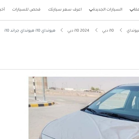
لة
السيارات الجديدة
اعرف سعر سيارتك
فحص للسيارات
أخب
ونداي
i10 دبي
i10 2024 دبي
هيونداي i10 هيونداي جراند i10