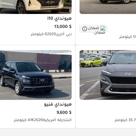
هيونداي i10
$ 13,000
ضمان
دبي
أخرى
2023
0 كيلومتر
ومتر
هيونداي فنيو
$ 9,600
35 كيلومتر
الشارقة
أمريكية
2020
41K كيلومتر