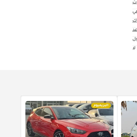
ت
مي
ك
ول
لا
البريميوم