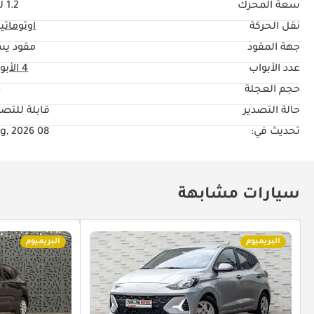
سعة المحرك
1.2 ليتر
نقل الحركة
اوتوماتي
جهة المقود
مقود يس
عدد الأبواب
4 الأبواب
حجم العجلة
"
حالة التصدير
قابلة للتصد
تحديث في:
08 Aug, 2026
سيارات مشابهة
البريميوم
البريميوم