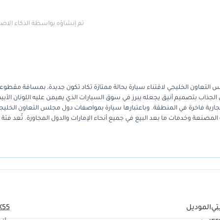
تم إنشاؤه بواسطة الذكاء الا
ادرةً للمشترين في دول مجلس التعاون الخليجي لاقتناء سيارة بحالة ممتازة تكاد تكون جديدة، بمسافة مقطوع
 الجذاب بتصميم أنيق يجعله يبرز في سوق السيارات الذي يهيمن عليه اللونان الأب
ة تجارية فاخرة في المنطقة. وباعتبارها سيارة بمواصفات دول مجلس التعاون الخليج
مصنعة وخدمات ما بعد البيع في جميع أنحاء الإمارات والدول المجاورة. تُعد فئة
ESSENTIAL الخيار الأمثل للمهنيين العصريين، حيث تُقدم توازناً مثالياً بين المواد الفاخرة والتكنولوجيا المتقدمة، ما يجعل التنقلات ا
ناقة سيارات الكوبيه وعملية سيارات الدفع الرباعي، ما يجعلها خياراً مثالياً لمن
مقطوعة قليلة كهذه، تضمن أن تكون أول مالك حقيقي يختبر أداءها المميز دون فتر
تي
الموديل
X55