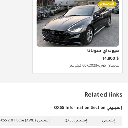
البريميوم
هيونداي سوناتا
$ 14,800
عجمان
كورية
2023
60K كيلومتر
Related links
إنفينيتي QX55 Information Section
إنفينيتي
إنفينيتي QX55
إنفينيتي QX55 2.0T Luxe (AWD)