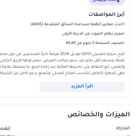
ذكاء دوبيكارز
أبرز المواصفات
•
أحدث معايير أنظمة مساعدة السائق المتقدمة (ADAS)
•
معيار نظام الصوت من الدرجة الأولى
•
تصنيف السلامة 5 نجوم من NCAP
تُتيح سيارة إنفينيتي QX55 موديل 2024 فرصةً ن
قليلة، وبسعر أقل بكثير من سعر صالات العرض. يتميز لونها الأزرق الخارجي
والفضي، مع الحفاظ على جاذبيتها العالية عند إعادة البيع، ما يجعلها علام
فهي مُجهزة بالكامل لتناسب المناخ المحلي، وتتمتع بدعم كامل من الشركة ال
نهاية الأسبوع الطويلة إلى رأس الخيمة غاية في السهولة. يجمع تصميمها بين أ
اقرأ المزيد
سيارات الكروس أوفر التقليدية ذات تصميم مُربع. باختيارك سيارة بمسافة 
الانتظار الطويلة المعتادة في وكالات السيارات.
الميزات والخصائص
الماركة
إنفيني