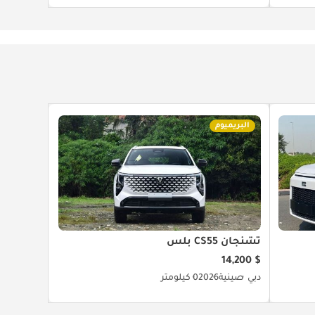
البريميوم
تشنجان CS55 بلس
$ 14,200
دبي
صينية
2026
0 كيلومتر