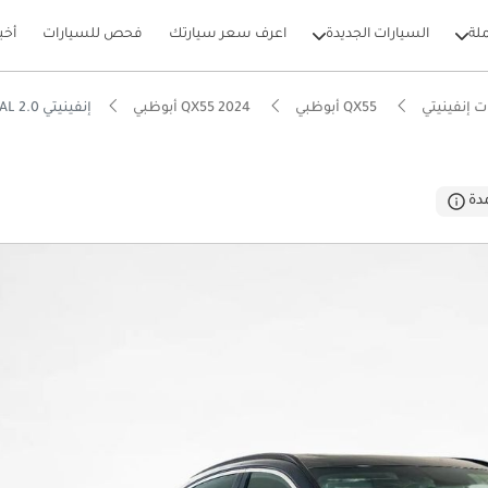
لة
السيارات الجديدة
اعرف سعر سيارتك
فحص للسيارات
أخب
 إنفينيتي
QX55 أبوظبي
QX55 2024 أبوظبي
إنفينيتي QX55 ESSENTIAL 2.0
بيكارز
دة
يير أنظمة مساعدة السائق المتقدمة (ADAS)
ام الصوت من الدرجة الأولى
 5 نجوم من NCAP