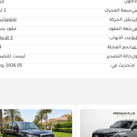
ES
لون
أز
ي
سعة المحرك
2 ليتر
ات
نقل الحركة
اوتوماتي
مي
جهة المقود
مقود يس
ية
عدد الأبواب
5 الأبواب
حجم العجلة
"
ول
حالة التصدير
ليست للتصدي
لا
تحديث في:
05 Aug, 2026