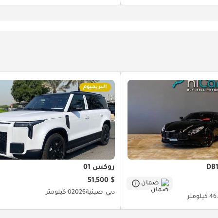
البريميوم
روكس 01
$ 51,500
ضمان
دبي
صينية
2026
0 كيلومتر
يلومتر