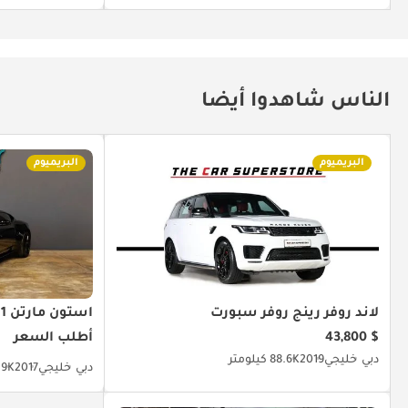
الناس شاهدوا أيضا
البريميوم
البريميوم
لاند روفر رينج روفر سبورت
أستون مارتن DB11
$ 43,800
أطلب السعر
دبي
خليجي
2019
88.6K كيلومتر
دبي
خليجي
2017
46.9K ك