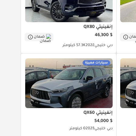
إنفينيتي QX80
$ 46,300
ان
ضمان
دبي
خليجي
2022
57.3K كيلومتر
سيارات مميزة
إنفينيتي QX60
$ 54,000
دبي
خليجي
2023
0 كيلومتر