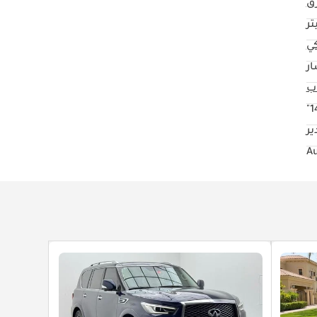
رق
كي
ار
14
ر