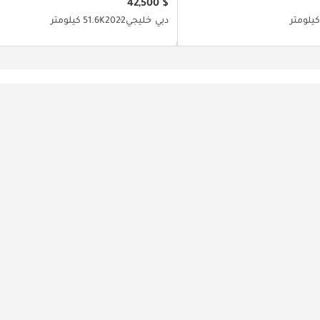
$ 42,500
دبي
خليجي
2022
51.6K كيلومتر