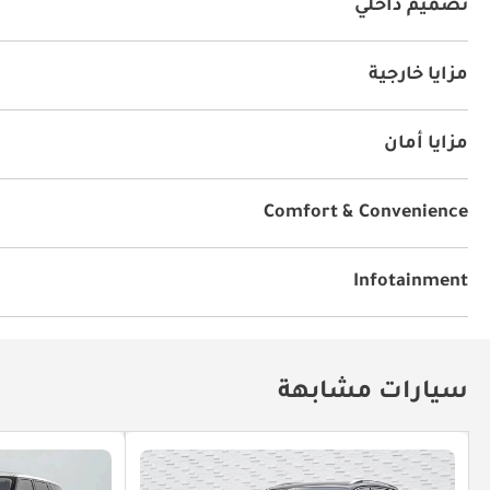
تصميم داخلي
كراسي جلد
نظام المعلومات والترفيه
يو أس بي
مزايا خارجية
سقف بانورامي
نظام الدخول بدون مفتاح
DRLs
المسا
مزايا أمان
نظام المكابح المانعة للانغلاق ABS
وسائد هوائية
أنوار ل
Comfort & Convenience
الملاحة
أقفال أبواب كهربائية
نوافذ كهربائية
أجهزة ا
فتحات المكيف الخلفي
تعديل المقود
أزرار المقود
ال
Infotainment
تثبيت السرعة
Power Mirrors
توصيل بلوتوث
شاشة على اللمس
مكبرات صوت أمامية
سيارات مشابهة