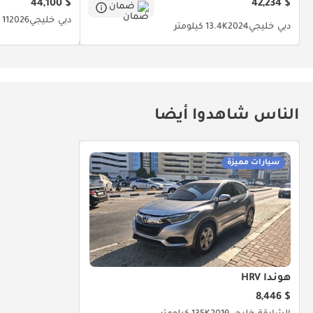
$ 44,100
$ 42,234
ضمان
دبي
خليجي
2026
11 كيلومتر
دبي
خليجي
2024
13.4K كيلومتر
الناس شاهدوا أيضا
سيارات مميزة
هوندا HRV
$ 8,446