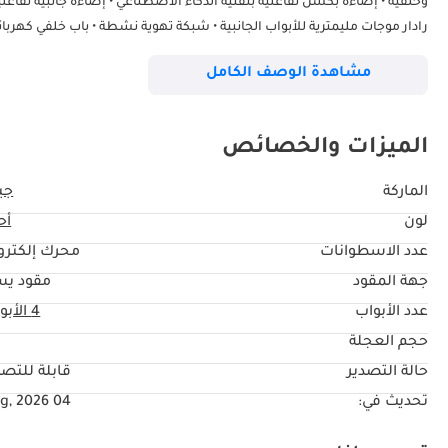
وخلفية • إضاءة بكسل تفاعلية بتقنية الذكاء الاصطناعي • إضاءة جانبية تفاع
رادار موجات مليمترية للأبواب الجانبية • شبكة تهوية نشطة • باب خلفي كهربا
مشاهدة الوصف الكامل
تفاعلية للصف الخلفي •
الميزات والخصائص
هيدروليكي
الماركة
جي
لون
أح
عدد الاسطوانات
محرك إلكترو
جهة المقود
مقود يس
عدد الأبواب
4 الأبواب
حجم العجلة
"
حالة التصدير
قابلة للتصد
تحديث في:
04 Aug, 2026