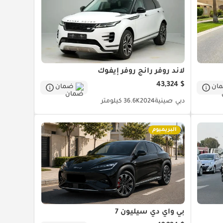
لاند روفر رانج روفر إيفوك
$ 43,324
ان
ضمان
دبي
صينية
2024
36.6K كيلومتر
البريميوم
بي واي دي سيليون 7