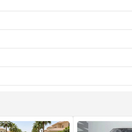
حات الخلفية
يد أمامية
عدد أحزمة الأمان
إندار ربط الحزام للسائق
ستشعار للركن الأمامي
كاميرا 360 درجة
حامل الكأس
ضغظ على الزر للتشغيل
مقود بتوجيه هيدروليكي
مكيّف
مكبرات صوت خلفية