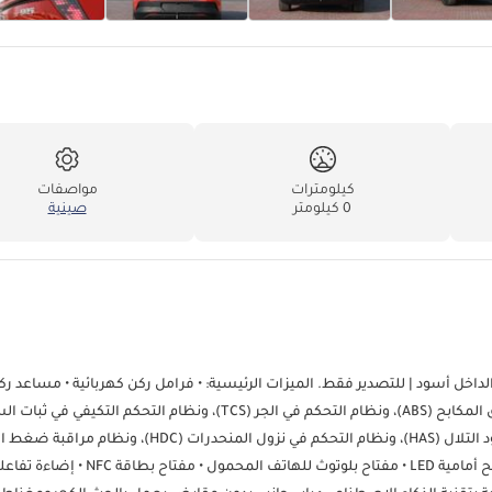
كيلومترات
مواصفات
0 كيلومتر
صينية
2024 JIDU 01 أقصى أداء - برتقالي من الداخل أسود | للتصدير فقط. الميزات الرئيسية: • فرامل ركن كهربائية • مساعد 
فرامل طوارئ آلية • أنظمة التحكم الإلكتروني بالثبات (ESC)، ونظام منع انغلاق المكابح (ABS)، ونظام التحكم في الجر (TCS)، ونظام التحكم التك
(AVH)، ونظام توزيع قوة الفرامل إلكترونيًا (EBD)، ونظام المساعدة على صعود التلال (HAS)، ونظام التحكم في نزول المنح
(TPMS) • محور عجلات انسيابي مقاس 21 بوصة • مصابيح LED نهارية • مصابيح أمامية LED • مفتاح بلو