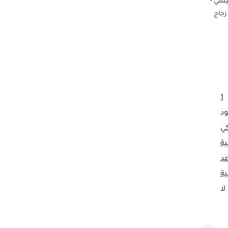
يسي •
زجاج
 U • إضاءة داخلية محيطة • صندوق قفازات كهربائي • مصدر طاقة 12 فولت • منفذ USB • شاحن هاتف
 متكاملة ثلاثية الأبعاد • شاشة
مساعد نظام
ساعد فرامل
1
د
كي
ية
ية
لا