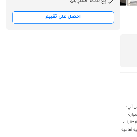
بِع بذكاء. اشترِ بثق
احصل على تقييم
ركن آلي •
يفي في ثبات السيارة
درات (HDC)، ونظام مراقبة ضغط الإطارات
توث للهاتف المحمول • مفتاح بطاقة NFC • إضاءة تفاعلية أمامية