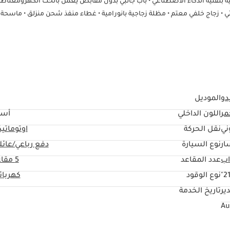
لية بتقنية الذكاء الاصطناعي • باب جانبي بدون مقابض يعمل بالحث الكهرومغناط
ئي • زجاج خلفي معتم • مظلة زجاجية بانورامية • غطاء منفذ شحن منزلق • ماسحة 
أمامية حساسة للمطر • مقاعد جلدية • عجلة قيادة على شكل حرف
لاسلكي • تدليك للمقاعد الأمامية • نظام صوت ROBO • نظام صوت في مسند رأس السائق • ضبط ذكي لمجال الصوت VIP • شاشة كبيرة
 شريحة Qualcomm Snapdragon 8295 • تغيير واجهة المستخدم على الشاشة • خريطة قيادة ذكية ثلاثية الأبعاد • توجيه إلكتروني 
مُعدّل حسب السرعة • قفل أمان إلكتروني لحماية الأطفال • صورة بانورامية 360 درجة وهيكل شفاف • رادار موجات مليمترية • برنامج مضاد للانقلاب • م
دو
الموديل
مر
اللون الداخلي
أسو
ني
نقل الحركة
اوتوماتي
ار
نوع السيارة
دفع رباعي/عائل
عدد المقاعد
5 مقاعد
21
نوع الوقود
كهربائ
ير
تاريخ الخدمة