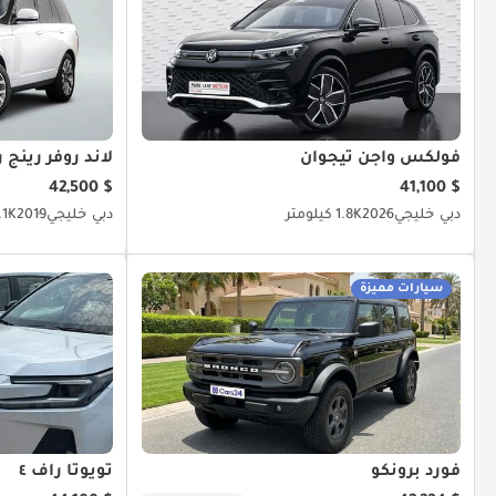
فولكس واجن تيجوان
لاند روفر رينج ر
$ 42,500
$ 41,100
دبي
خليجي
2026
1.8K كيلومتر
دبي
خليجي
2019
72.1K ك
سيارات مميزة
فورد برونكو
تويوتا راف ٤