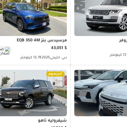
وفر
مرسيدس بنز EQB 350 4M
$ 43,051
ضم
يلومتر
دبي
خليجي
2025
13.7K كيلومتر
البريميوم
شيفروليه تاهو