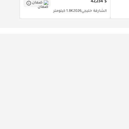
$ 42,234
ضمان
الشارقة
خليجي
2026
1.8K كيلومتر