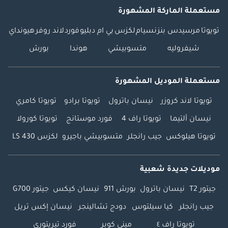
مستعملة الماركة المشهورة
تويوتا
مرسيدس بنز
نسيام
لكزس
بي ام دبليو
فورد
لاند روفر
هيونداي
شيفروليه
متسوبيشي
هوندا
بورش
مستعملة الموديل المشهورة
تويوتا لاند كروزر
نيسان باترول
تويوتا برادو
تويوتا كامري
نيسان ألتيما
تويوتا راف 4
فورد موستانج
تويوتا كورولا
تويوتا هيلوكس
جيب رانجلر
متسوبيشي باجيرو
لكزس LS 430
موديلات جديدة شعبية
جيتور T2
نيسان باترول
بورش 911
نيسان كيكس
جيتور G700
جيب رانجلر
كيا سيلتوس
دودج تشالينجر
نيسان إكس تريل
تويوتا راف ٤
ميني كوبر
فورد تيريتوري