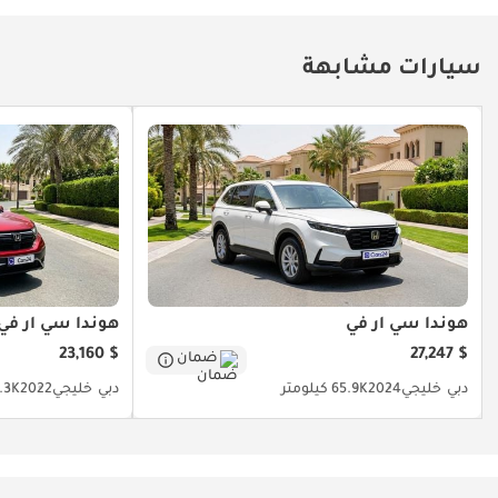
سيارات مشابهة
هوندا سي آر في
هوندا سي آر في
$ 23,160
$ 27,247
ضمان
دبي
خليجي
2024
65.9K كيلومتر
دبي
خليجي
2022
36.3K كي