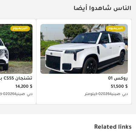
الناس شاهدوا أيضا
البريميوم
البريميوم
روكس 01
تشنجان CS55 بلس
$ 14,200
$ 51,500
دبي
صينية
2026
0 كيلومتر
دبي
صينية
2026
0 كيلومتر
Related links