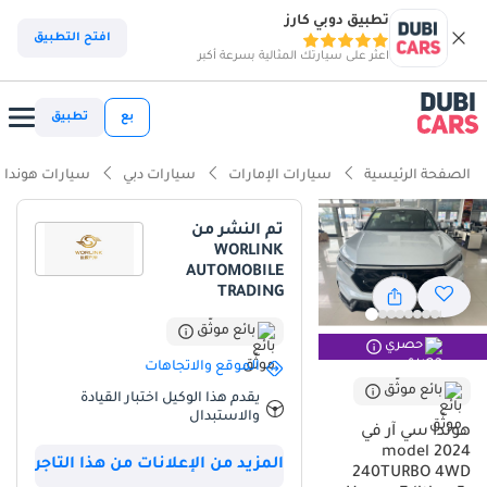
تطبيق دوبي كارز
افتح التطبيق
اعثر على سيارتك المثالية بسرعة أكبر
بع
تطبيق
الصفحة الرئيسية
سيارات الإمارات
سيارات دبي
سيارات هوندا
تم النشر من
WORLINK
AUTOMOBILE
TRADING
بائع موثّق
حصري
الموقع والاتجاهات
بائع موثّق
يقدم هذا الوكيل اختبار القيادة
والاستبدال
هوندا سي آر في
2024 model
المزيد من الإعلانات من هذا التاجر
240TURBO 4WD