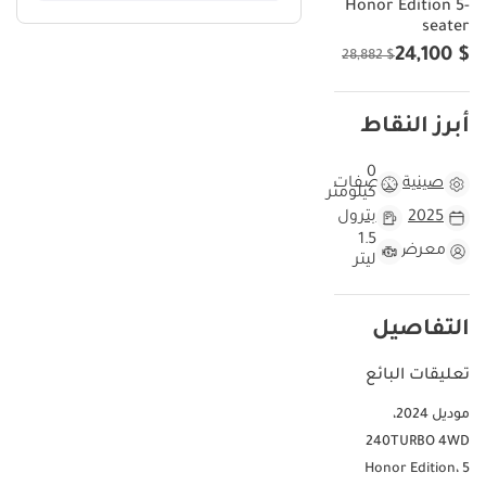
Honor Edition 5-
seater
$ 24,100
$ 28,882
أبرز النقاط
0
صينية
مواصفات
كيلومتر
2025
بترول
1.5
معرض
ليتر
التفاصيل
تعليقات البائع
موديل 2024،
240TURBO 4WD
Honor Edition، 5