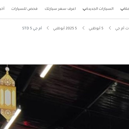
لة
السيارات الجديدة
اعرف سعر سيارتك
فحص للسيارات
أخب
ت أم جي
5 أبوظبي
5 2025 أبوظبي
أم جي 5 STD
بيكارز
تصاد في استهلاك الوقود في فئته
فة تشغيل في فئتها
ل استهلاك في فئته