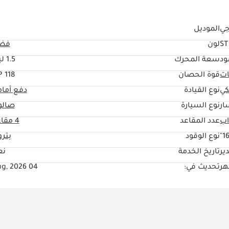
جي
الموديل
S
لون
فض
ود
سعة المحرك
1.5 ليتر
ات
قوة الحصان
118 HP
كي
نوع القيادة
دفع أما
ار
نوع السيارة
صالو
عدد المقاعد
4 مقاعد
16
نوع الوقود
بتر
ير
تاريخ الخدمة
نع
تحديث في:
04 Aug, 2026