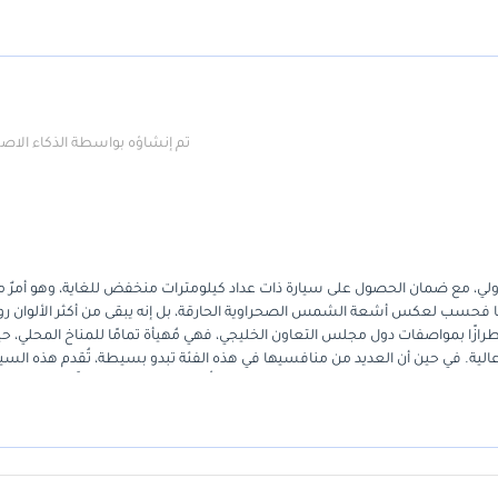
تم إنشاؤه بواسطة الذكاء الا
أولي، مع ضمان الحصول على سيارة ذات عداد كيلومترات منخفض للغاية، وهو أمرٌ م
يًا فحسب لعكس أشعة الشمس الصحراوية الحارقة، بل إنه يبقى من أكثر الألوان روا
طرازًا بمواصفات دول مجلس التعاون الخليجي، فهي مُهيأة تمامًا للمناخ المحلي، ح
لية. في حين أن العديد من منافسيها في هذه الفئة تبدو بسيطة، تُقدم هذه السيا
نسبة لمن يتنقلون يوميًا في دبي أو الرياض، تُمثل هذه السيارة توازنًا مثاليًا بين
لى سيارة يومية موثوقة، وفي الوقت نفسه تتمتع بمظهر عصري وجذاب على الطريق.