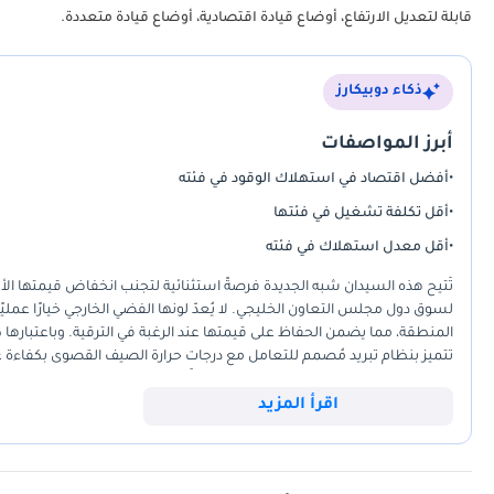
قابلة لتعديل الارتفاع، أوضاع قيادة اقتصادية، أوضاع قيادة متعددة.
ذكاء دوبيكارز
أبرز المواصفات
•
أفضل اقتصاد في استهلاك الوقود في فئته
•
أقل تكلفة تشغيل في فئتها
•
أقل معدل استهلاك في فئته
تُتيح هذه السيدان شبه الجديدة فرصةً استثنائية لتجنب انخفاض قيمتها ال
لسوق دول مجلس التعاون الخليجي. لا يُعدّ لونها الفضي الخارجي خيارًا عمل
المنطقة، مما يضمن الحفاظ على قيمتها عند الرغبة في الترقية. وباعتبارها 
تتميز بنظام تبريد مُصمم للتعامل مع درجات حرارة الصيف القصوى بكفاءة عا
مقصورة داخلية عصرية للغاية وتصميمًا أنيقًا يتفوق على مثيلاتها في فئتها. بال
الموثوقية والتكنولوجيا الحديثة. إنها خيار ذكي واقتصادي لمن يحتاجون إ
اقرأ المزيد