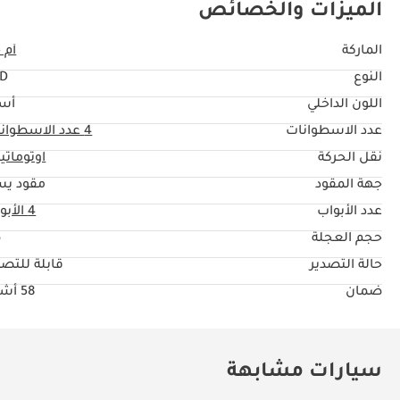
الميزات والخصائص
الماركة
أم 
النوع
TD
اللون الداخلي
أس
عدد الاسطوانات
4
عدد الاسطوان
نقل الحركة
اوتوماتي
جهة المقود
مقود يس
عدد الأبواب
4 الأبواب
حجم العجلة
"
حالة التصدير
قابلة للتصد
ضمان
58 أشهر
سيارات مشابهة