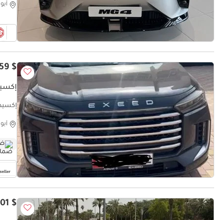
أبو
$ 30,059
إكسيد UXURY
إكسيد  LUXURY
أبو
ضم
$ 18,801