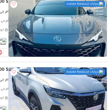
$ 25,800
سيارات مستعملة معتمدة
أم جي 7 UX
أم جي 7 LUX 2.0L Turbo
أبو
ضم
$ 20,500
سيارات مستعملة معتمدة
أم جي 5 LUXURY
أم جي RX5 LUXURY Deluxe option
أبو
ضم