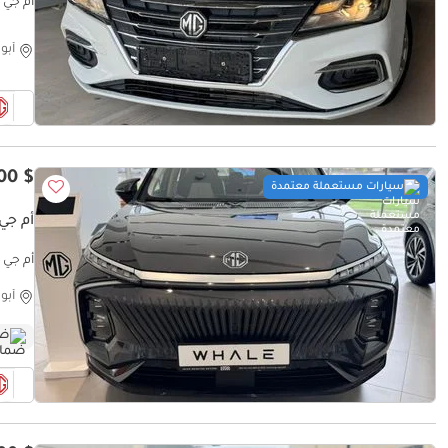
أم جي 5 Std 2023
أبو
$ 20,500
سيارات مستعملة معتمدة
أم جي و
أم جي وھی
أبو
ضم