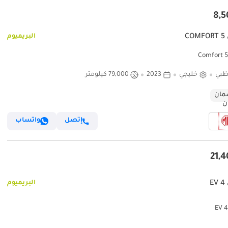
CO
البريميوم
ظبي
خليجي
2023
79,000 كيلومتر
ان
إتصل
واتساب
E
البريميوم