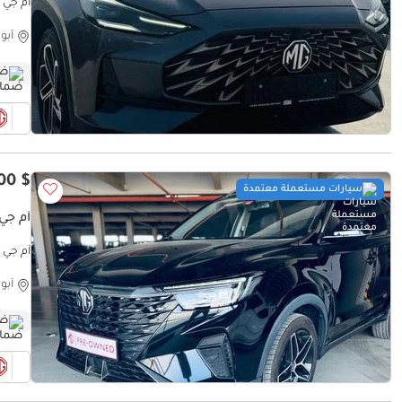
أم جي وان LUX
أبو
ضم
$ 16,200
سيارات مستعملة معتمدة
أم جي X5
أم جي RX5 Deluxe
أبو
ضم