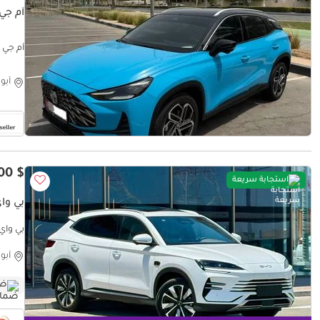
أم جي و
أم جي وا
أبو
$ 26,400
استجابة سريعة
بي وا
بي واي
أبو
ضم