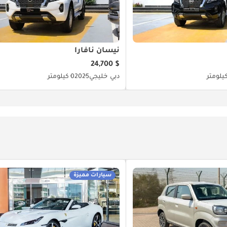
نيسان نافارا
$ 24,700
دبي
خليجي
2025
0 كيلومتر
سيارات مميزة