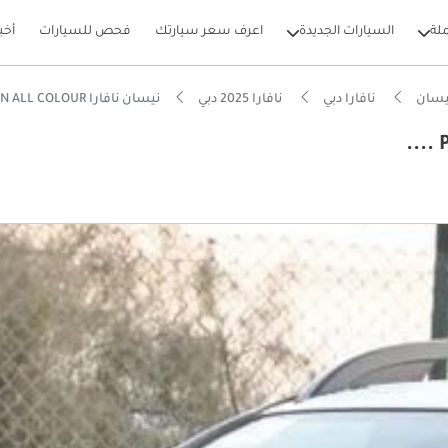
لة
السيارات الجديدة
اعرف سعر سيارتك
فحص للسيارات
أخب
يسان
نافارا دبي
نافارا 2025 دبي
نيسان نافارا PRO4X FULL OPTION ALL COLOUR ....