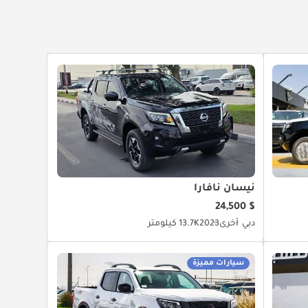
نيسان نافارا
$ 24,500
دبي
أخرى
2023
13.7K كيلومتر
سيارات مميزة