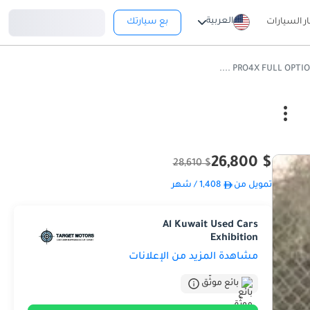
تسجيل دخول
العربية
ار السيارات
بع سيارتك
$ 26,800
$ 28,610
تمويل من
1,408
/ شهر
Al Kuwait Used Cars
Exhibition
مشاهدة المزيد من الإعلانات
بائع موثّق