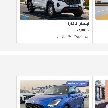
نيسان نافارا
$ 27,100
دبي
أخرى
2025
0 كيلومتر
سيارات مميزة