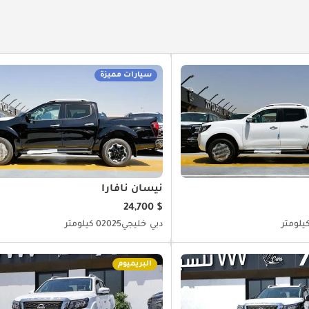
سيارات مميزة
نيسان نافارا
$ 24,700
دبي
خليجي
2025
0 كيلومتر
البريميوم