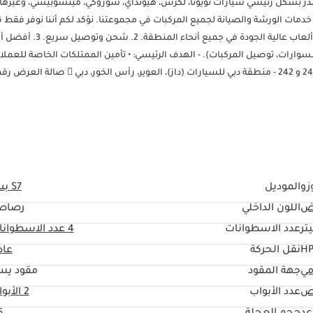
 ونصدر بشكل رئيسي سيارات تويوتا، لكزس، هيونداي، سوزوكي، ميتسوبيشي، وغيرها
ل خدمات الورشة والصيانة لجميع المركبات في مجموعتنا. نؤكد لكم أننا نوفر فقط 
أصلية بمواصفات أوروبية وغير أوروبية. - خدماتنا: 1. إكسسوارات وقطع غيار ألعاب عالية الجودة 
أكبر (إكسسوارات، توصيل المركبات). - الهدف الرئيسي: • تأمين الممتلكات الخاصة للعملا
زو
الموديل
S7 بس
ض
اللون الداخلي
رصاص
عدد الاسطوانات
4
عدد الاسطوانا
نقل الحركة
عاد
مي
جهة المقود
مقود يس
ص
عدد الأبواب
2 الأبواب