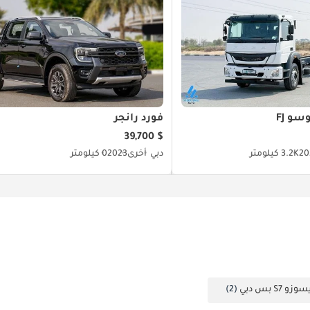
و FJ
فورد رانجر
$ 39,700
20
3.2K كيلومتر
دبي
أخرى
2023
0 كيلومتر
S بس دبي
(2)