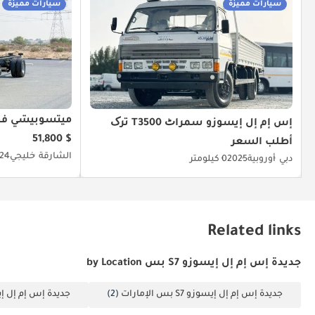
سيارات مميزة
سيارات مميزة
ميتسوبيشي فوس
إس إم إل إيسوزو سمراٹ T3500 ترک
$ 51,800
أطلب السعر
الشارقة
خليجي
24
دبي
أوروبية
2025
0 كيلومتر
Related links
جديدة إس إم إل إيسوزو S7 بس by Location
جديدة إس إم إل إيسوزو S7 بس الإمارات
(2)
جديدة إس إم إل إيسوزو 7