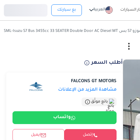
تسجيل دخول
العربية
ار السيارات
بع سيارتك
SML-Isuzu S7 Bus 345
أطلب السعر
FALCONS GT MOTORS
مشاهدة المزيد من الإعلانات
بائع موثّق
واتساب
إتصل
ايميل