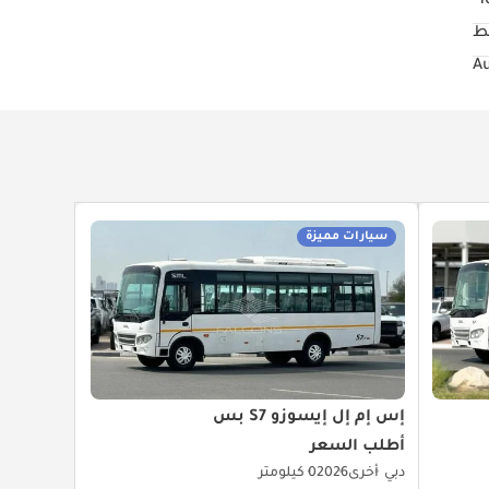
16
ط
سيارات مميزة
إس إم إل إيسوزو S7 بس
أطلب السعر
دبي
أخرى
2026
0 كيلومتر