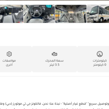
كيلومترات
سعة المحرك
مواصفات
0 كيلومتر
3.5 ليتر
أخرى
ى "أفضل سعر مضمون" "شحن وتوصيل سريع" "قطع غيار أصلية" - نبذة عنا: نحن، فالكونز جي تي موتورز (دبي) وف