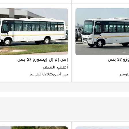
S بس
إس إم إل إيسوزو S7 بس
أطلب السعر
دبي
أخرى
2025
0 كيلومتر