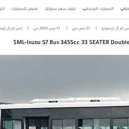
لة
السيارات الجديدة
اعرف سعر سيارتك
فحص للسيارات
أخب
س إم إل إيسوزو
S7 بس دبي
S7 بس 2025 دبي
إس إم إل إيسوزو S7 بس 5cc 33 SEATER Double Door AC Diesel MT