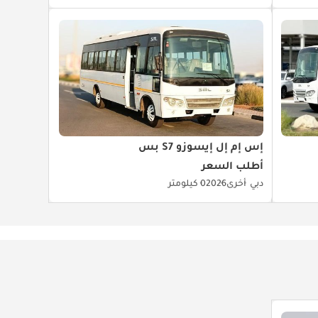
إس إم إل إيسوزو S7 بس
أطلب السعر
دبي
أخرى
2026
0 كيلومتر