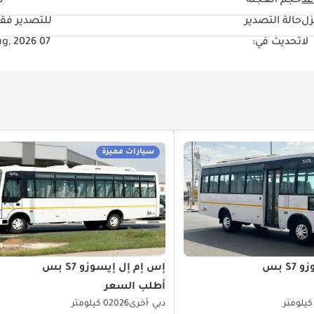
حجم العجلة
"
زل
حالة التصدير
للتصدير فق
لا
تحديث في:
07 Aug, 2026
سيارات مميزة
S بس
إس إم إل إيسوزو S7 بس
أطلب السعر
دبي
أخرى
2026
0 كيلومتر