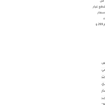
 من
قطع غيار
في جميع أنحاء المنطقة. 2. شحن وتوصيل سريع. 3. أفضل أسعار
ء
الدائمين. - عنواننا: الإمارات العربية المتحدة (4 عناوين):  صالة العرض رقم 241 و 242 - منطقة دبي للسيارات (داز)، العوير، رأس الخور، دبي  صالة العرض رقم 269 و
ي
ت
ي
ار