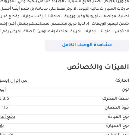
موتورز (بلجيكا)، نصدر جميع السيارات الجديدة كليًا من بلجيكا ودبي. نتاجر
ماركات السيارات عالية الجودة. لا نركز فقط على خدماتنا؛ بل نقدم أيضًا أفض
شحن لجميع الوجهات. 4. لدينا فريق متخصص لمساعدتكم بشكل 
270 - منطقة دبي للسيارات (داز)، العوير، رأس الخور، دبي (المكتب الرئيسي والفرع الرئيسي):  Zinkstraat 14، 1500 هاله، بلجيكا.
مشاهدة الوصف الكامل
الميزات والخصائص
الماركة
إس إم إل إيسو
لون
أبي
سعة المحرك
3.5 ليتر
قوة الحصان
115 HP
نوع القيادة
دفع أما
نوع السيارة
با