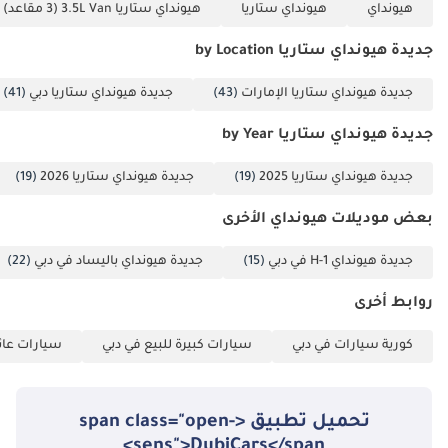
هيونداي
هيونداي ستاريا
هيونداي ستاريا 3.5L Van (3 مقاعد)
بلوتوث بدون استخدام
اليدين • توافق مع
جديدة هيونداي ستاريا by Location
Apple CarPlay
وAndroid Auto •
جديدة هيونداي ستاريا الإمارات
(43)
جديدة هيونداي ستاريا دبي
(41)
نظام صوتي مثبت على
جديدة هيونداي ستاريا by Year
عجلة القيادة. أنظمة
التحكم بالهاتف
جديدة هيونداي ستاريا 2025
(19)
جديدة هيونداي ستاريا 2026
(19)
والسلامة ومساعدة
السائق • حساسات
بعض موديلات هيونداي الأخرى
ركن أمامية وخلفية •
جديدة هيونداي H-1 في دبي
(15)
جديدة هيونداي باليساد في دبي
(22)
نظام كاميرا بزاوية
360 درجة • وظيفة
روابط أخرى
مساعد الركن • نظام
منع انغلاق المكابح
كورية سيارات في دبي
سيارات كبيرة للبيع في دبي
سيارات عائل
(ABS) • نظام توزيع
قوة الفرامل إلكترونيًا
(EBD) • نظام التحكم
تحميل تطبيق <span class="open-
في ثبات المركبة (VSC)
sens">DubiCars</span>