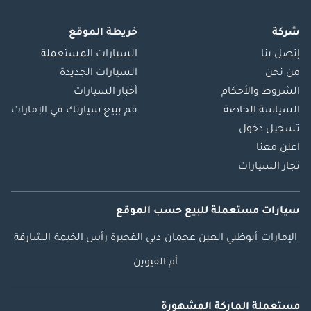
سيارات جديدة عالية
الجودة إلى جميع أنحاء
شركة
خريطة الموقع
العالم بأسعار
إتصل بنا
السيارات المستعملة
تنافسية للغاية. نتولى
من نحن
السيارات الجديدة
عملية الشحن
الشروط والأحكام
أخبار السيارات
بالكامل، مما يضمن
السياسة الخاصة
قم ببيع سيارتك في الإمارات
تجربة سلسة وخالية
تسجيل دخول
من المتاعب من لحظة
اعلن معنا
الشراء وحتى التسليم،
تجار السيارات
أينما كنت. للحصول
على أفضل الأسعار
وخدمة لا مثيل لها،
سيارات مستعملة
للبيع
حسب الموقع
تواصل معنا اليوم!
الإمارات
أبوظبي
العين
عجمان
دبي
الفجيرة
رأس الخيمة
الشارقة
هيونداي ستاريا
الإمارات العربية
أم القيوين
المتحدة، ستاريا 2026
دبي، هيونداي ستاريا
مستعملة الماركة المشهورة
فاخر 7 مقاعد، هيونداي