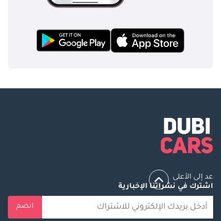
#GCCSpecs
#BrandNew
#HyundaiVans
#FamilyVan
#BusinessVan شركة
الكرامة للسيارات:
شريكك العالمي في
استيراد وتصدير
السيارات. تتخذ شركة
الكرامة للسيارات من
دولة الإمارات العربية
المتحدة مقرًا لها، وهي
شركة رائدة موثوقة
في مجال استيراد
عد إلى الأعلى
وتصدير السيارات
اشترك في نشراتنا الإخبارية
عالميًا لأكثر من 22
عامًا. نحن متخصصون
انضم
في استيراد وتوصيل