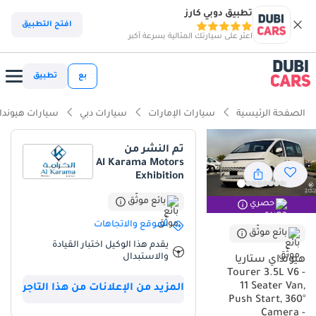
تطبيق دوبي كارز
افتح التطبيق
اعثر على سيارتك المثالية بسرعة أكبر
بع
تطبيق
الصفحة الرئيسية
سيارات الإمارات
سيارات دبي
سيارات هيوندا
تم النشر من
Al Karama Motors
Exhibition
بائع موثّق
حصري
الموقع والاتجاهات
بائع موثّق
يقدم هذا الوكيل اختبار القيادة
والاستبدال
هيونداي ستاريا
Tourer 3.5L V6 -
11 Seater Van,
المزيد من الإعلانات من هذا التاجر
Push Start, 360°
Camera -