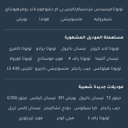
ستاريا 3.5 v6
تويوتا
مرسيدس بنز
نسيام
لكزس
بي ام دبليو
فورد
لاند روفر
هيونداي
المواصفات، هيونداي
شيفروليه
متسوبيشي
هوندا
بورش
ستاريا دبي الجديدة،
ستاريا بريميوم 9
مقاعد، هيونداي
مستعملة الموديل المشهورة
ستاريا 2026 دبي،
تويوتا لاند كروزر
نيسان باترول
تويوتا برادو
تويوتا كامري
هيونداي ستاريا 11
مقعد مريح، هيونداي
نيسان ألتيما
تويوتا راف 4
فورد موستانج
تويوتا كورولا
ستاريا الداخلية 360
تويوتا هيلوكس
جيب رانجلر
متسوبيشي باجيرو
لكزس LS 430
عرض، ستاريا كارجو
فان الإمارات العربية
المتحدة، ستاريا إصدار
موديلات جديدة شعبية
VIP دبي، هيونداي
جيتور T2
نيسان باترول
بورش 911
نيسان كيكس
جيتور G700
ستاريا موديل دبي،
هيونداي ستاريا دول
جيب رانجلر
كيا سيلتوس
دودج تشالينجر
نيسان إكس تريل
مجلس التعاون
تويوتا راف ٤
ميني كوبر
فورد تيريتوري
الخليجي، أبعاد
هيونداي ستاريا دبي،