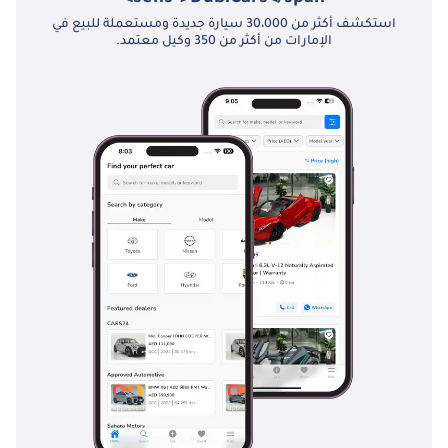
/ نظام التحكم
استكشف أكثر من 30،000 سيارة جديدة ومستعملة للبيع في
الإلكتروني بالثبات
الإمارات من أكثر من 350 وكيل معتمد.
(ESC) • وسائد هوائية
أمامية مزدوجة
(للسائق والراكب) •
مانع تشغيل المحرك •
أحزمة أمان للمقاعد
الخلفية (جميع
الصفوف) • نظام تذكير
بربط حزام الأمان
#HyundaiStaria
#Staria2026
#Hyundai #11Seater
#MPV
#MultiPurposeVehicle
#3Point5L
#PassengerVan
#5Door #360Camera