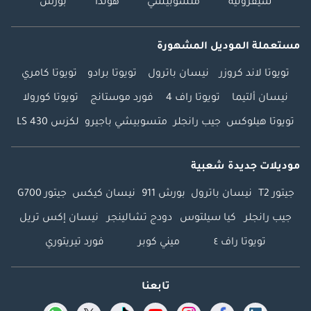
شيفروليه
متسوبيشي
هوندا
بورش
مستعملة الموديل المشهورة
تويوتا لاند كروزر
نيسان باترول
تويوتا برادو
تويوتا كامري
نيسان ألتيما
تويوتا راف 4
فورد موستانج
تويوتا كورولا
تويوتا هيلوكس
جيب رانجلر
متسوبيشي باجيرو
لكزس LS 430
موديلات جديدة شعبية
جيتور T2
نيسان باترول
بورش 911
نيسان كيكس
جيتور G700
جيب رانجلر
كيا سيلتوس
دودج تشالينجر
نيسان إكس تريل
تويوتا راف ٤
ميني كوبر
فورد تيريتوري
تابعنا