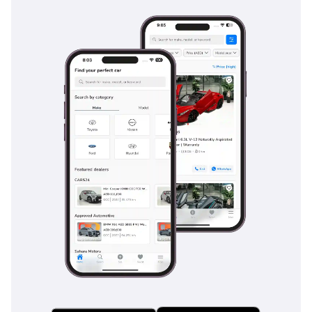
التنفيذيين الذين يرغبون في اقتناء أفخم السيارات دون انتظار سنوات
طويلة للحصول على سيارة جديدة. بفضل لونه الأخضر المميز وتصميمه
الذي يتسع لأربعة ركاب، يُعد هذا الطراز خيارًا استثنائيًا سيظل مرغوبًا
للغاية في سوق السيارات المستعملة في دول مجلس التعاون الخليجي
لسنوات قادمة.
تم إنشاء هذه الإحصاءات بواسطة الذكاء الاصطناعي اعتماداً على بيانات
خبراء السوق. يُرجى دائماً فحص السيارة قبل الشراء.