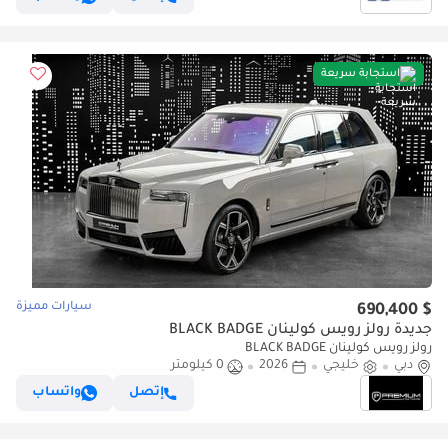
استجابة سريعة
سيارات مميزة
$ 690,400
جديدة رولز رويس كولينان BLACK BADGE
رولز رويس كولينان BLACK BADGE
دبي
خليجي
2026
0 كيلومتر
إتصل
واتساب