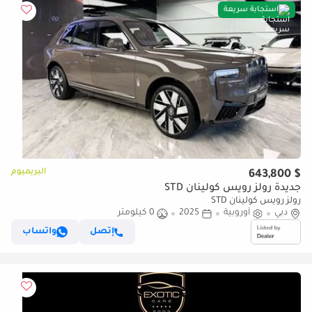
استجابة سريعة
البريميوم
$ 643,800
جديدة رولز رويس كولينان STD
رولز رويس كولينان STD
دبي
أوروبية
2025
0 كيلومتر
إتصل
واتساب