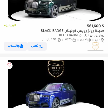
البريميوم
$ 561,600
جديدة رولز رويس كولينان BLACK BADGE
رولز رويس كولينان BLACK BADGE
دبي
أخرى
2025
10 كيلومتر
إتصل
واتساب