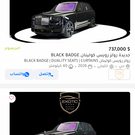
البريميوم
$ 737,000
جديدة رولز رويس كولينان BLACK BADGE
رولز رويس كولينان BLACK BADGE | DUALITY SEATS | CURTAINS
دبي
خليجي
2026
40 كيلومتر
إتصل
واتساب