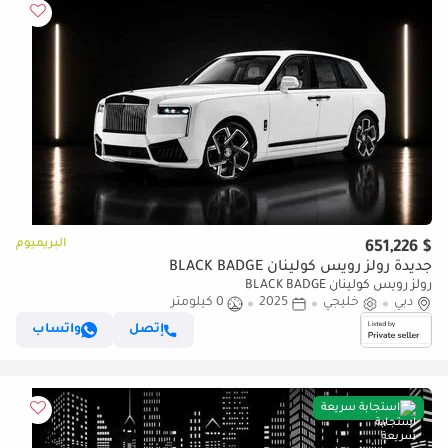
البريميوم
$ 651,226
جديدة رولز رويس كولينان BLACK BADGE
رولز رويس كولينان BLACK BADGE
دبي
خليجي
2025
0 كيلومتر
إتصل
واتساب
استجابة سريعة