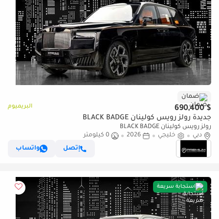
ضمان
البريميوم
$ 690,400
جديدة رولز رويس كولينان BLACK BADGE
رولز رويس كولينان BLACK BADGE
دبي
خليجي
2026
0 كيلومتر
إتصل
واتساب
استجابة سريعة