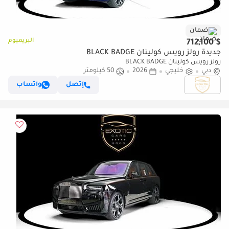
ضمان
البريميوم
$ 712,100
جديدة رولز رويس كولينان BLACK BADGE
رولز رويس كولينان BLACK BADGE
دبي
خليجي
2026
50 كيلومتر
إتصل
واتساب