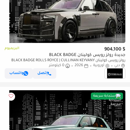
البريميوم
$ 904,100
جديدة رولز رويس كولينان BLACK BADGE
رولز رويس كولينان BLACK BADGE ROLLS ROYCE | CULLINAN KEYVANY
دبي
أوروبية
HAYULA 1 OF 50 SERIES 2
2026
0 كيلومتر
إتصل
واتساب
استجابة سريعة