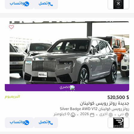
إتصل
واتساب
حصري
البريميوم
$ 520,500
جديدة رولز رويس كولينان
رولز رويس كولينان Silver Badge AWD V12
دبي
أخرى
2026
0 كيلومتر
إتصل
واتساب