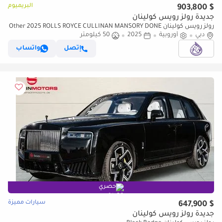
البريميوم
$ 903,800
جديدة رولز رويس كولينان
رولز رويس كولينان Other 2025 ROLLS ROYCE CULLINAN MANSORY DONE
دبي
ONLY 15,000KM
أوروبية
2025
50 كيلومتر
إتصل
واتساب
حصري
سيارات مميزة
$ 647,900
جديدة رولز رويس كولينان