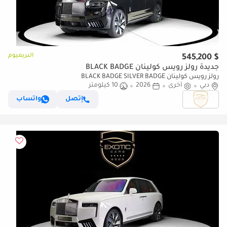
البريميوم
$ 545,200
جديدة رولز رويس كولينان BLACK BADGE
رولز رويس كولينان BLACK BADGE SILVER BADGE
دبي
أخرى
2026
10 كيلومتر
إتصل
واتساب