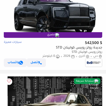
حصري
سيارات مميزة
$ 542,500
جديدة رولز رويس كولينان STD
رولز رويس كولينان STD
دبي
أخرى
2026
0 كيلومتر
إتصل
واتساب
استجابة سريعة