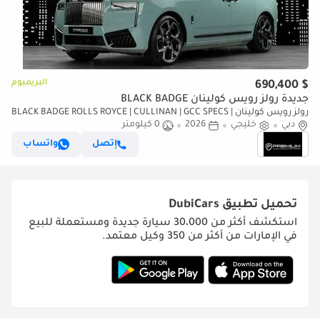
البريميوم
$ 690,400
جديدة رولز رويس كولينان BLACK BADGE
رولز رويس كولينان BLACK BADGE ROLLS ROYCE | CULLINAN | GCC SPECS |
دبي
خليجي
2026
0 كيلومتر
DEALER WARRANTY + SERVICE CONTRACT
إتصل
واتساب
تحميل تطبيق
DubiCars
استكشف أكثر من 30،000 سيارة جديدة ومستعملة للبيع
في الإمارات من أكثر من 350 وكيل معتمد.