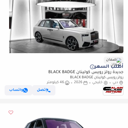
ضمان
أطلب السعر
جديدة رولز رويس كولينان BLACK BADGE
رولز رويس كولينان BLACK BADGE
دبي
خليجي
2026
46 كيلومتر
إتصل
واتساب