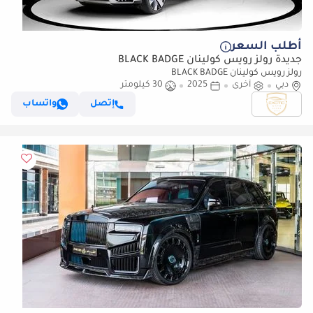
أطلب السعر
جديدة رولز رويس كولينان BLACK BADGE
رولز رويس كولينان BLACK BADGE
دبي
أخرى
2025
30 كيلومتر
إتصل
واتساب