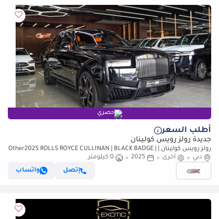
حصري
أطلب السعر
جديدة رولز رويس كولينان
رولز رويس كولينان Other2025 ROLLS ROYCE CULLINAN | BLACK BADGE | |
دبي
FULL OPTION
أخرى
2025
0 كيلومتر
إتصل
واتساب