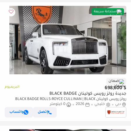
استجابة سريعة
ضمان
البريميوم
$ 698,600
جديدة رولز رويس كولينان BLACK BADGE
رولز رويس كولينان BLACK BADGE ROLLS-ROYCE CULLINAN | BLACK
دبي
خليجي
2026
0 كيلومتر
BADGE | FULL OPTIONS | BESPOKE SOUND SYSTEM | GCC SPECS | DEALER
WARRAN
إتصل
واتساب