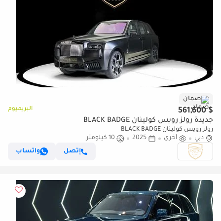
ضمان
البريميوم
$ 561,600
جديدة رولز رويس كولينان BLACK BADGE
رولز رويس كولينان BLACK BADGE
دبي
أخرى
2025
10 كيلومتر
إتصل
واتساب