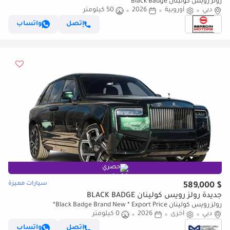
رولز رويس كولينان Black Badge
دبي
أوروبية
2026
50 كيلومتر
إتصل
واتساب
حصري
سيارات مميزة
$ 589,000
جديدة رولز رويس كولينان BLACK BADGE
رولز رويس كولينان Black Badge Brand New * Export Price*
دبي
أخرى
2026
0 كيلومتر
إتصل
واتساب