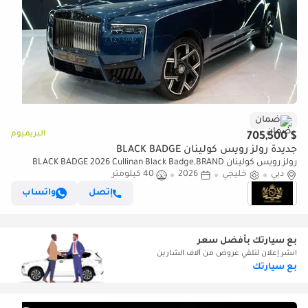
ضمان
البريميوم
$ 705,500
جديدة رولز رويس كولينان BLACK BADGE
رولز رويس كولينان BLACK BADGE 2026 Cullinan Black Badge,BRAND
دبي
خليجي
2026
40 كيلومتر
NEW,Executive Seat w/ Entertainment,Bespoke Audio,Dealer Warr +
Serv
إتصل
واتساب
بع سيارتك بأفضل سعر
انشر إعلان لتلقي عروض من آلاف الشارين
بع سيارتك