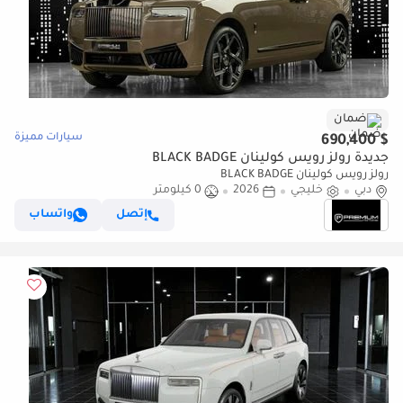
ضمان
سيارات مميزة
$ 690,400
جديدة رولز رويس كولينان BLACK BADGE
رولز رويس كولينان BLACK BADGE
دبي
خليجي
2026
0 كيلومتر
إتصل
واتساب