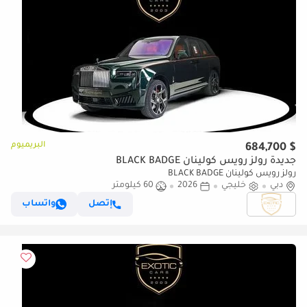
البريميوم
$ 684,700
جديدة رولز رويس كولينان BLACK BADGE
رولز رويس كولينان BLACK BADGE
دبي
خليجي
2026
60 كيلومتر
إتصل
واتساب