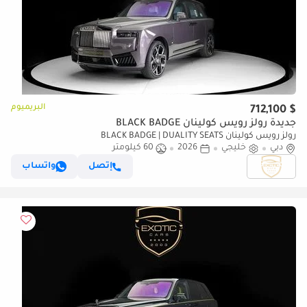
البريميوم
$ 712,100
جديدة رولز رويس كولينان BLACK BADGE
رولز رويس كولينان BLACK BADGE | DUALITY SEATS
دبي
خليجي
2026
60 كيلومتر
إتصل
واتساب