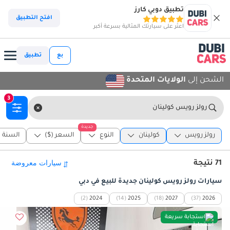
تطبيق دوبي كارز
افتح التطبيق
اعثر على سيارتك المثالية بسرعة أكبر
بع
تطبيق
الشحن إلى
الولايات المتحدة
3
رولز رويس كولينان
جديدة
رولز رويس
كولينان
النوع
السعر ($)
السنة
71 نتيجة
سيارات رولز رويس كولينان جديدة للبيع في دبي
(2)
2024
(14)
2025
(18)
2027
(37)
2026
استجابة سريعة