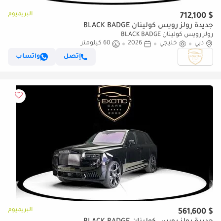
البريميوم
$ 712,100
جديدة رولز رويس كولينان BLACK BADGE
رولز رويس كولينان BLACK BADGE
دبي
خليجي
2026
60 كيلومتر
إتصل
واتساب
البريميوم
$ 561,600