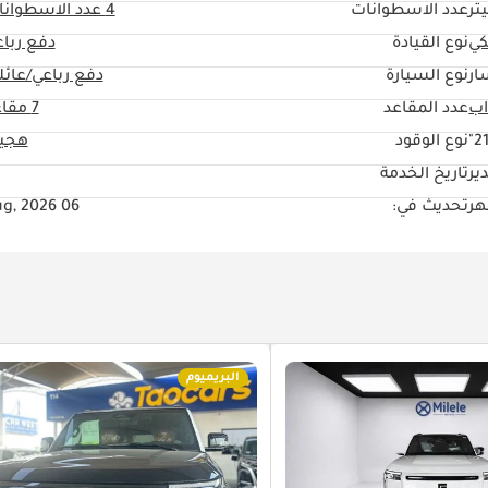
عدد الاسطوانات
4
عدد الاسطوانا
كي
نوع القيادة
دفع ربا
ار
نوع السيارة
دفع رباعي/عائل
عدد المقاعد
7 مقاعد
21
نوع الوقود
هجين
ير
تاريخ الخدمة
تحديث في:
06 Aug, 2026
البريميوم