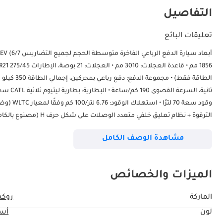
التفاصيل
تعليقات البائع
وقود سعة
مشاهدة الوصف الكامل
الميزات والخصائص
الماركة
روك
للخدش 12.7 مم • السلامة النشطة: نظام الكبح التلقائي في حالات الطوارئ (AEB) شامل، نظام مساعدة السائق المتقدم من المستوى 2+
لون
أس