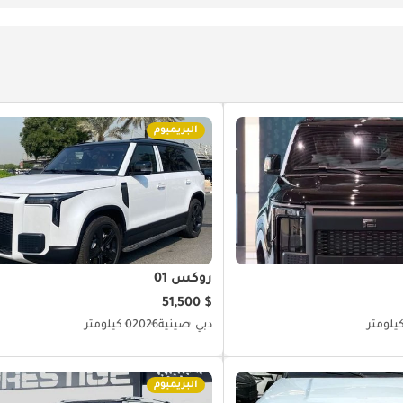
البريميوم
روكس 01
$ 51,500
دبي
صينية
2026
0 كيلومتر
البريميوم