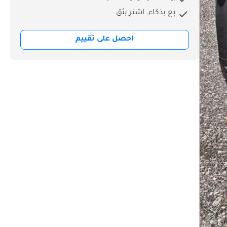
بِع بذكاء. اشترِ بثق
احصل على تقييم