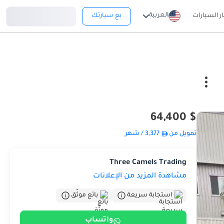
تسجيل دخول
العربية
ار السيارات
بع سيارتك
$ 64,400
تمويل من
3,377
/ شهر
Three Camels Trading
مشاهدة المزيد من الإعلانات
استجابة سريعة
بائع موثّق
واتساب