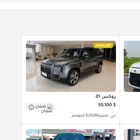
البريميوم
روكس 01
$ 50,100
ضمان
دبي
صينية
2026
0 كيلومتر