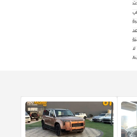
ت
عي
ية
ة
لا