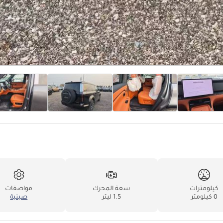
كيلومترات
سعة المحرك
مواصفات
0 كيلومتر
1.5 ليتر
صينية