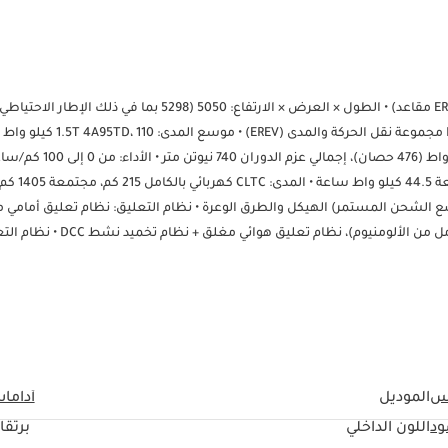
1856 مم • قاعدة العجلات: 3010 مم • العجلات: 21 بوصة، الإطارات 275/45 R21 مجموعة نقل الحركة والمدى
ثانية، السرعة القصوى 190 كم/ساعة • البطارية: بطارية
 70 لترًا • استهلاك الوقود: 6.76 لتر/100 كم وفقًا لمعيار WLTC (وضع الشحن المستمر) الهيكل والطرق الوعرة • نظام التعليق: نظام تعليق أم
الترقوة + نظام تعليق خلفي متعدد الوصلات على شكل حرف H (مصنوع بالكامل من الألومنيوم)، نظام تعليق هوائ
أقصى قدرة على صعود المنحدرات 100% (45 درجة)، عمق الخوض 770 مم • الأوضاع: 7 أوضاع لجميع التضاريس تشمل الطريق السريع / الطين / الرمل / ا
المقصورة والتجهيزات • المقاعد: 7 مقاعد (مقعدان مزدوجان في الصف الثاني بوضع انعدام الجاذبية، إمكانية إمالة 150 درجة، تهوية / تدفئة / ت
والترفيه: نظام ROX OS، تفاعل بأربع شاشات، CarPlay لاسلكي، ذكاء اصطناعي صوت "شياوشيتو" • الميزات الخارجية: مخرج خا
حمولة سقف ثابتة 300 كجم • الراحة: أبواب كهربائية، ثلاجة داخلية، شاشة ترفيه خلفية • السلامة: 8 وسائد هوائية، وسائد هوائية جانبية ست
الضغط لمدة 70 ثانية • البطارية: مقاومة للصدمات 3 أضعاف المعيار الوطني، مقاومة للغمر في الماء 48 ضعف المعيار الوطني، لوحة انزلاق فول
س
الموديل
أداما
ود
اللون الداخلي
برتقا