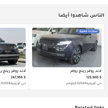
هواء، كابينة نوم واحدة
علوية، تكييف هواء
الناس شاهدوا أيضا
كهربائي، رافعة نوافذ
يدوية، عكس كهربائي
للكابينة، أخرى: سيتم
سيارات مميزة
فحص الشاحنة مجانًا
قبل الشحن، المسافة
المقطوعة حوالي
400,000 كيلومتر.
لاند روفر رينج روفر
لاند روفر رينج ر
$ 247,956
$ 123,300
دبي
أوروبية
2024
0 كيلومتر
دبي
أوروبية
2024
0 كيلومتر