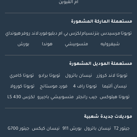
أم القيوين
مستعملة الماركة المشهورة
تويوتا
مرسيدس بنز
نسيام
لكزس
بي ام دبليو
فورد
لاند روفر
هيونداي
شيفروليه
متسوبيشي
هوندا
بورش
مستعملة الموديل المشهورة
تويوتا لاند كروزر
نيسان باترول
تويوتا برادو
تويوتا كامري
نيسان ألتيما
تويوتا راف 4
فورد موستانج
تويوتا كورولا
تويوتا هيلوكس
جيب رانجلر
متسوبيشي باجيرو
لكزس LS 430
موديلات جديدة شعبية
جيتور T2
نيسان باترول
بورش 911
نيسان كيكس
جيتور G700