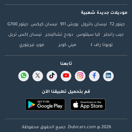
موديلات جديدة شعبية
جيتور T2
نيسان باترول
بورش 911
نيسان كيكس
جيتور G700
جيب رانجلر
كيا سيلتوس
دودج تشالينجر
نيسان إكس تريل
تويوتا راف ٤
ميني كوبر
فورد تيريتوري
تابعنا
قم بتحميل تطبيقنا الآن
Dubicars.com @ 2026. جميع الحقوق محفوظة.