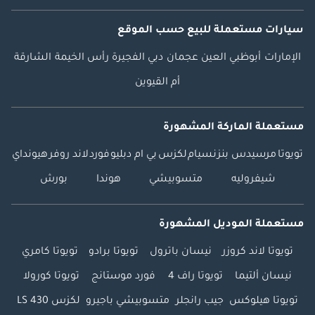
سيارات مستعملة
للبيع
حسب الموقع
الإمارات
أبوظبي
العين
عجمان
دبي
الفجيرة
رأس الخيمة
الشارقة
أم القيوين
مستعملة الماركة المشهورة
تويوتا
مرسيدس بنز
نسيام
لكزس
بي ام دبليو
فورد
لاند روفر
هيونداي
شيفروليه
متسوبيشي
هوندا
بورش
مستعملة الموديل المشهورة
تويوتا لاند كروزر
نيسان باترول
تويوتا برادو
تويوتا كامري
نيسان ألتيما
تويوتا راف 4
فورد موستانج
تويوتا كورولا
تويوتا هيلوكس
جيب رانجلر
متسوبيشي باجيرو
لكزس LS 430