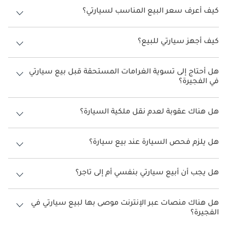
بنفسك.
كيف أعرف سعر البيع المناسب لسيارتي؟
ابحث عن موديلات مماثلة في السوق، وفكر في استخدام أدوات التقييم عبر
الإنترنت، وخذ في الاعتبار عوامل مثل عمر سيارتك وعدد الأميال المقطوعة
كيف أجهز سيارتي للبيع؟
وحالتها.
نظف سيارتك جيدًا، وعالج الإصلاحات البسيطة، واجمع جميع المستندات
اللازمة، وفكر في الحصول على فحص احترافي لبناء ثقة المشتري.
هل أحتاج إلى تسوية الغرامات المستحقة قبل بيع سيارتي
في الفجيرة؟
نعم، يجب تسوية جميع غرامات المرور ورسوم سالك قبل نقل الملكية.
هل هناك عقوبة لعدم نقل ملكية السيارة؟
نعم، يمكن أن يؤدي التأخير إلى غرامات، ويظل البائع مسؤولاً عن المخالفات.
هل يلزم فحص السيارة عند بيع سيارة؟
الفحص مطلوب إذا انتهت صلاحية التسجيل. يمكن للمشترين أيضًا طلب
الفحص للتأكد.
هل يجب أن أبيع سيارتي بنفسي أم إلى تاجر؟
قد يؤدي البيع بشكل خاص إلى سعر أعلى، ولكنه يتطلب المزيد من الجهد.
يوفر البيع إلى تاجر الراحة والسرعة، وإن كان بسعر أقل.
هل هناك منصات عبر الإنترنت موصى بها لبيع سيارتي في
الفجيرة؟