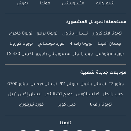
شيفروليه
متسوبيشي
هوندا
بورش
مستعملة الموديل المشهورة
تويوتا لاند كروزر
نيسان باترول
تويوتا برادو
تويوتا كامري
نيسان ألتيما
تويوتا راف 4
فورد موستانج
تويوتا كورولا
تويوتا هيلوكس
جيب رانجلر
متسوبيشي باجيرو
لكزس LS 430
موديلات جديدة شعبية
جيتور T2
نيسان باترول
بورش 911
نيسان كيكس
جيتور G700
جيب رانجلر
كيا سيلتوس
دودج تشالينجر
نيسان إكس تريل
تويوتا راف ٤
ميني كوبر
فورد تيريتوري
تابعنا