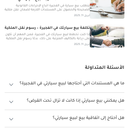
الفجيرة
يتطلب بيع سيارة في الفجيرة اتباع الإجراءات القانونية
الصحيحة والحصول على المستندات اللازمة لضمان نقل ملكية
سلس. يوفر هذا الدليل جميع الخطوات الأساسية ويُدرج
أبريل 11, 2025
الأوراق اللازمة لإتمام عملية البيع بسلاسة.
تكلفة بيع سيارتك في الفجيرة – رسوم نقل الملكية
ونصائح إضافية
إذا كنت تخطط لبيع سيارتك في الفجيرة، فمن المهم أن تكون
على دراية بالتكاليف المترتبة على ذلك. بدءًا رسوم نقل الملكية
وصولاً إلى عمليات الفحص، هناك عدة عوامل تؤثّر على إجمالي
أبريل 11, 2025
التكلفة. سيساعدك هذا الدليل على فهم التكاليف والإجراءات
اللازمة لضمان عملية بيع سلسة وخالية من المتاعب
لسيارتك في الفجيرة.
الأسئلة المتداولة
ما هي المستندات التي أحتاجها لبيع سيارتي في الفجيرة؟
بطاقة الهوية الإماراتية، تسجيل المركبة (الملكية)، شهادة فحص السيارة (إذا
لزم الأمر)، خطاب براءة ذمة البنك (إذا تم تمويلها)، وسجلات الصيانة.
هل يمكنني بيع سيارتي إذا كانت لا تزال تحت القرض؟
نعم، ولكنك ستحتاج إلى خطاب براءة ذمة بنكي يؤكد تسوية القرض قبل
النقل.
هل أحتاج إلى اتفاقية بيع لبيع سيارتي؟
الأمر ليس إلزاميًا ولكن يوصى به لتجنب النزاعات، خاصةً عندما تبيعها لآخر