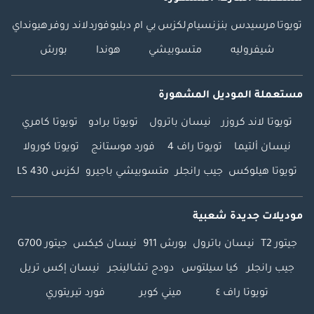
تويوتا
مرسيدس بنز
نسيام
لكزس
بي ام دبليو
فورد
لاند روفر
هيونداي
شيفروليه
متسوبيشي
هوندا
بورش
مستعملة الموديل المشهورة
تويوتا لاند كروزر
نيسان باترول
تويوتا برادو
تويوتا كامري
نيسان ألتيما
تويوتا راف 4
فورد موستانج
تويوتا كورولا
تويوتا هيلوكس
جيب رانجلر
متسوبيشي باجيرو
لكزس LS 430
موديلات جديدة شعبية
جيتور T2
نيسان باترول
بورش 911
نيسان كيكس
جيتور G700
جيب رانجلر
كيا سيلتوس
دودج تشالينجر
نيسان إكس تريل
تويوتا راف ٤
ميني كوبر
فورد تيريتوري