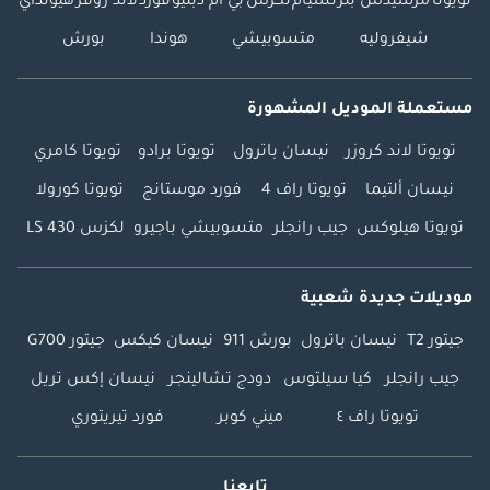
تويوتا
مرسيدس بنز
نسيام
لكزس
بي ام دبليو
فورد
لاند روفر
هيونداي
شيفروليه
متسوبيشي
هوندا
بورش
مستعملة الموديل المشهورة
تويوتا لاند كروزر
نيسان باترول
تويوتا برادو
تويوتا كامري
نيسان ألتيما
تويوتا راف 4
فورد موستانج
تويوتا كورولا
تويوتا هيلوكس
جيب رانجلر
متسوبيشي باجيرو
لكزس LS 430
موديلات جديدة شعبية
جيتور T2
نيسان باترول
بورش 911
نيسان كيكس
جيتور G700
جيب رانجلر
كيا سيلتوس
دودج تشالينجر
نيسان إكس تريل
تويوتا راف ٤
ميني كوبر
فورد تيريتوري
تابعنا