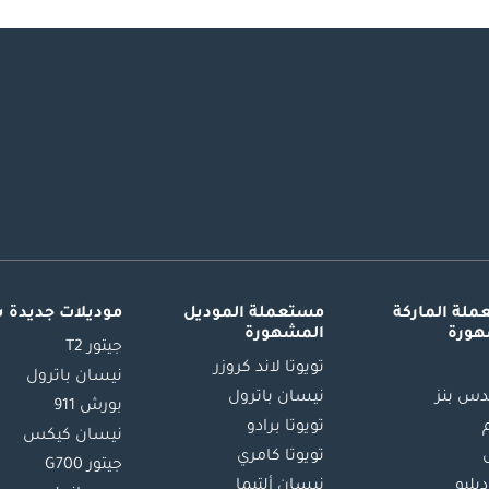
لة الماركة
مستعملة الموديل
موديلات جديدة 
هورة
المشهورة
جيتور T2
تويوتا لاند كروزر
نيسان باترول
س بنز
نيسان باترول
بورش 911
تويوتا برادو
نيسان كيكس
تويوتا كامري
جيتور G700
دبليو
نيسان ألتيما