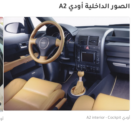
الصور الداخلية أودي A2
أودي A2 interior - Cockpit
أودي eats