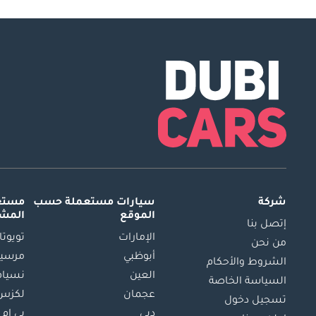
شركة
سيارات مستعملة
حسب
مستعم
الموقع
المش
إتصل بنا
الإمارات
تويوتا
من نحن
أبوظبي
مرسيد
الشروط والأحكام
العين
نسيام
السياسة الخاصة
عجمان
لكزس
تسجيل دخول
دبي
بي ام 