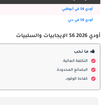
وجودة البناء والتطور التكنولوجي. تواصل Audi S6 طراز 2026 هذه القصة التطويرية الاستثنائية بوصفها التعبير الأكثر اكتمالاً وإتقاناً عن هذا الطراز المحتفى به حتى الآن.
أودي S6 في أبوظبي
التصميم الخارجي
أودي S6 في دبي
الهندسية بثقة بصرية وتطور سطحي يجعلانها واحدة من أكثر السيارات إعجاباً باستمرار وتميزاً فوراً في قطع الأداء التنفيذي اليوم.
أودي S6 2026 الإيجابيات والسلبيات
والنتيجة سيارة تقرأ كأكثر جديةً وأكثر رسوخاً وأكثر جمالاً بصرياً من A6 القياسية المُشتقة منها - تمييز يُحقَّق بالدقة والذكاء بدلاً من الإسراف الدرامي.
ما نحب
التكلفة العالية.
هواء مُوسَّعة تُغذّي متطلبات التبريد الكبيرة للمحرك توربو وحاجات الإ
البضائع المحدودة.
كفاءة الوقود.
المعاد تصميمه - تخلق هوية بصرية أدائية من التماسك الحقيقي والقناعة المُفكَّر فيها بعمق.