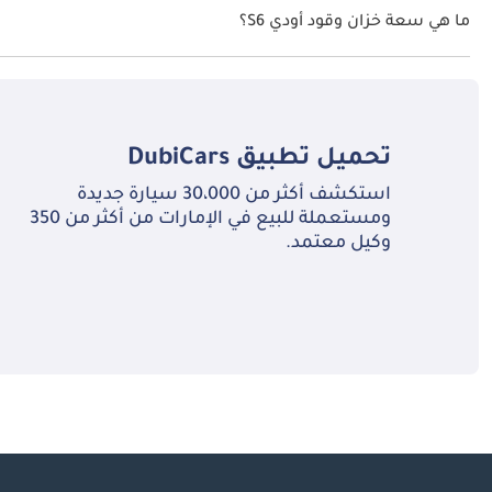
ما هي سعة خزان وقود أودي S6؟
قطع الأداء التنفيذي صعوبة متسقة وحقيقية في مجاراته عبر كل بعد ذي معنى في آنٍ واحد.
تبلغ سعة خزان الوقود في أودي S6 TBD.
الملتزم، تظل مريحة بشكل استثنائي وقا
تحميل تطبيق
DubiCars
تماماً الجدية الهندسية المُستثمَرة في كل جانب آخر من تطوير السيارة.
استكشف أكثر من 30،000 سيارة جديدة
ومستعملة للبيع في الإمارات من أكثر من 350
وكيل معتمد.
أجهزة خاصة بـ S خالقةً بيئة من الطابع الرياضي الحقيقي الذي يُكمّل جودة المواد المتميزة الاستثنائية التي يطلبها مشترو Audi بحق.
تقنية من الطموح التنفيذي الشامل. إقامة
المتاحة في أي سيارة أداء تنفيذية. مقيّسة بسعر Audi S6 طراز 2026، تقدم المقصورة مزيجاً متميزاً من التركيز الرياضي والجودة التنفيذية والتميز التكنولوجي.
تقنية السلامة في S6 طراز 2026