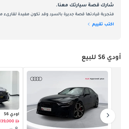
شارك قصة سيارتك معنا.
المُقدَّم عبر كلا الطرازَين الهيكليَّين مثير للإعجاب حقاً.
فتجربة قيادتها قصة جديرة بالسرد وقد تكون مفيدة لقارىء ما
أداء Audi S6 ومواصفات المحرك
اكتب تقييم
الأدنى من نطاق A6 وكثيراً من أقرب منافسيها في القطع.
أودي S6 للبيع
تام يجعل كل موقف قيادة يشعر بأنه خا
الاسترداد وتشغيل سلس للتوقف والانطلاق دون إضافة أي تعقيد محسوس أو تنازل لتجربة القيادة.
أودي S6
القيمة استثنائياً بأي مقياس مقارن صادق داخل هذا القطع.
139,000
ناقل الحركة ونظام الدفع في S6 طراز 2026