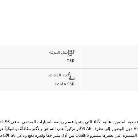
نقل الحركة
TBD
عدد المقاعد
TBD مقاعد
الأكثر تركيزاً على السائق والأكثر مكافأةً ديناميكياً عن منصة A6 دون الوصول إلى تطرف RS6 الرائدة. تحتل موقعاً فريد الإقناع في قطع السيدانات والعرب
الأداء، إذ تجمع S6 بين أداء مثير حقاً وقدرة دفع رباعي Quattro متطو