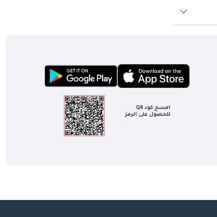
ادخل إلى Audi S6 طراز 2026 والبيئة الداخلية التي تستقبلك تضرب التوازن المُحكم الاستواء بخبرة والمُرضي بعمق بين التركيز الرياضي والمكافأة اليومية التنفيذية المتميزة 
نفيذية على المسافات الطويلة بمعيار يجد منافسو 
 من بين أكثر المقاعد المُركَّبة إثارةً للإعجاب في أي سيارة أداء تنفيذية عند هذا السعر - جيدة الشكل وداعمة حقاً أثناء الانعطاف 
عات متعددة 
أداء في المقصورة فوراً وبقناعة تُكمّل 
يمها من الجلد والـ Alcantara وشارات S 
وعناصر تحكم وضع القيادة المُدمَجة تُوصل شخصية الأداء للسيارة بمباشرة تجعل كل رحلة تشعر بأنها هادفة ومنخرطة من اللحظة الأولى خلف المقود. تفاصيل المقصورة 
امسح كود QR
تساق وتماسك في جميع أنحاء المقصورة - إدراجات الألومنيوم وإدراجات زخارف ألياف الكربون المتاحة والتطريز المتباين عبر كل سطح منجّد ورسومات 
للحصول على الرمز
 شاشة Virtual 
ائق. تُقدّم Virtual Cockpit بيانات الأداء الخاصة بـ S بما فيها إخراج الطاقة وتسليم عزم الدوران 
التطور البصري الحقيقي. Apple CarPlay وAndroid 
Auto اللاسلكيان يأتيان كمعيار، بينما يُكمل نظام صوت Bang and Olufsen المتميز المتاح وإضاءة محيطة وعرض على الزجاج الأمامي وتحكم مناخي رباعي المناطق حزمة 
للإعجاب 