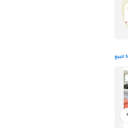
تُحرَّك Audi S6 طراز 2026 بوحدة V6 مزدوجة التوربو سعة 2.9 لتر مطوّرة بعمق ومصقولة بشكل مثير للإعجاب تنتج 444 حصاناً و443 رطل-قدم من عزم الدوران - وحدة دفع 
من طموح أدائي حقيقي وطابع استثنائي تقدم تجربة قيادة أكثر إثارةً وأكثر مكافأةً صوتياً وأكثر إرضاءً ديناميكياً بشكل ملحوظ من البدائل الرباعية الأسطوانات التي تملأ الأجزاء 
التكوين V6 مزدوج التوربو جوهري لطابع S6 بطريقة تمتد بمعنى ما وراء إخراج الطاقة العنواني المثير للإعجاب - الجمع بين مُوربَّيْ التوربو والستة أسطوانات يخلق وحدة دفع 
من الاتساع الاستثنائي والتسليم الخطي التي تقدم عزم دوران هائلاً وفورياً ومتواصلاً بلا هوادة من منخفض جداً في نطاق الدورات عبر نطاق قوة واسع وقابل للاستخدام بشكل 
من خلال 
 الدوران ضخم ومتواصل بإلحاح متواصل يجعل S6 تشعر بأنها سريعة حقاً وباستمرار في ظروف 
قم أدائي يضع Audi S6 طراز 
2026 في رفقة الأداء الجاد حقاً لسيارة تنفيذية بهذا الحجم والصقل والعملية اليومية، مُفاجِئاً باستمرار سائقي المركبات الأكثر رياضيةً صراحةً الذين يلتقون بأداء السيارة 
التنفيذية الهادئة هذه للمرة الأولى. السرعة القصوى مُقيَّدة إلكترونياً عند 155 ميلاً في الساعة كمعيار، مع حزم متاحة ترفع هذا الحد للمشترين الذين يتطلب طموحهم التعبير 
202 مقابل عتاد الأداء وصقل مزدوج التوربو والمكافأة الحسية المتاحَين، يكون اقتراح 
أودي S6
59,000