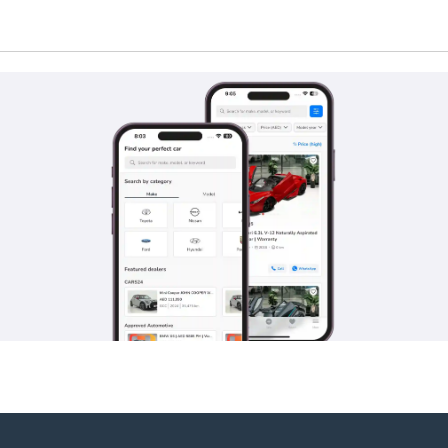
الذي يُعرّف اقتراح ملكية S6 - مقصورة من الطابع الأدائي الحقيقي وتوجيه السائق تقدم جودة مادية وتطوراً تقنياً وراحة ت
مقاعد S السادسة الرياضية المحددة هي
بلة للتعديل بشكل تام عبر الرحلات اليومية والطويلة الممتدة التي تشملها ملكية S6 بانتظام وبشكل طبيعي. متاحة بمجمّ
من الجلد المتميز مع خياطة متباينة خاصة بـ S ومساند ظهر S6 مُطرَّزة ومجموعة من خيارات الألوان الداخلية، تُرسي المقاعد شخصية ال
عجلة القيادة ذات القعر المسطح الخاصة بـ S تجلس قريبةً من السائق في وضعية تُشجّع طبيعياً على وضعية قيادة منخرطة ومنتبهة - تر
الخاصة بـ S تظهر با
بنية لوحة القيادة تتبع التنظيم الأفقي المُشهود لـ A6 - متمحورةً حول واجهة MMI touch response من Audi مُقدِّمةً شاشتَي لمس عاليتَي الدقة إلى جانب
Cockpit Plus رقمية كاملة بمقاس 12.3 بوصة قابلة للتهيئة مباشرةً أمام الس
وتوزيع عزم دوران Quattro وقراءات g-force إلى جانب معلومات الملاحة والقيادة التقليدية بتنسيقات قابلة للتهيئة من 
 الركاب الخلفيين سخية حقاً في كلا الطرازَين الهيكليَّين، بينما تقدم عربة الـ Avant واحدة من أكثر أحجام الصندوق إثارةً 