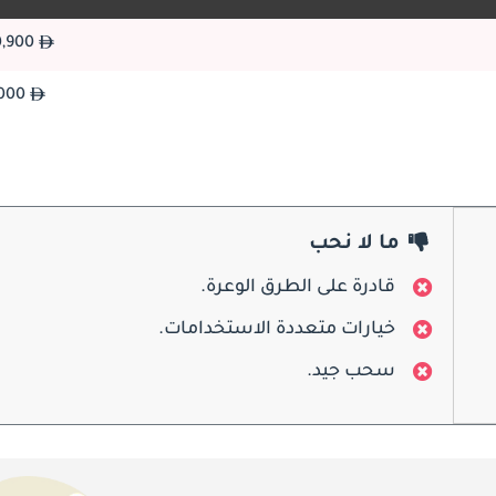
280,900
59,000
عند لقاء Audi S6 طراز 2026، الانطباع ا
يعكس التصميم الخارجي لـ S6 نهجاً متعمداً وفعّالاً للغاية في التواصل البصري لمصداقية الأداء الحقيقية من خلال الهدفية ا
ما لا نحب
المصد الأمامي مُصمَّم تحديداً ومُعاد تصميمه بشكل مكثف لمواصفات S6 - يتميز بشبكة إطار مفرد أوسع ومطوّرة هوائياً بشكل أكبر من حضور بصري كبير، 
قادرة على الطرق الوعرة.
دارة الحرارية لنظام الفرملة عالي الأداء بكفاءة حقيقية ونية هادفة. تمنح مجموعتا مصابيح LED
خيارات متعددة الاستخدامات.
سحب جيد.
Audi S6 طراز 2026 متاحة بطرازي السيدان المتناسب بأناقة والـ vant
وتفاصيل هوائية مُنقّحة تضمن شعوراً بأن طراز 2026 حديث تماماً. في مواجهة سعر Audi S6 طراز 2026، مستوى تنفيذ التصميم الموجّه للأ