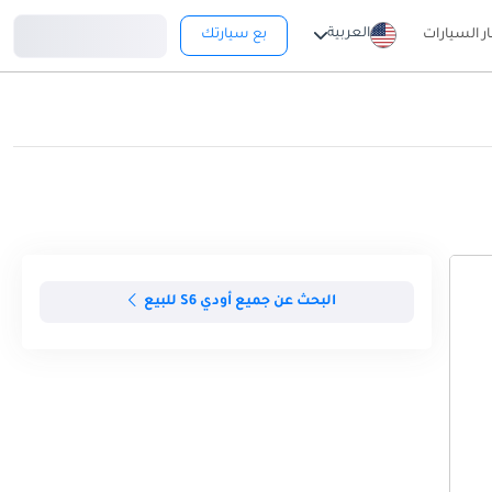
تسجيل دخول
العربية
ار السيارات
بع سيارتك
البحث عن جميع أودي S6 للبيع