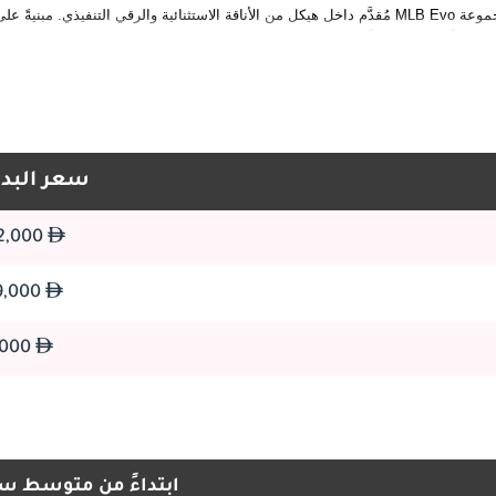
مُقدَّم داخل هيكل من الأناقة الاستثنائية والرقي التنفيذي. مبنيةً على منصة MLB Evo من مجموعة Volkswagen مع تعديلات هندسية ذات معنى موجّهة للأدا
ديناميكياً والأكثر تطوراً عن هذا الطراز حتى الآن - إذ تجمع بين وحدة دفع توربو قوية ونظام Quattro المعياري للدفع الرباعي 
اصلة والاحترام النقدي المتسق والجاذبية الحقيقية بين المتحمسين التي راكمتها Audi S6 عبر تاريخ إنتاجها
سعر البدا
302,000
يحمل اسم S6 إرثاً حقيقياً وذا معنى داخل تشكيلة  Sport
149,000
دأبت الفلسفة التأسيسية لـ S6 دائماً على أن تعكس طموحاً واضحاً ومتعمداً - إبداع سيارة أداء تنفيذية تقدم قيادة مثيرة ومجزية ح
75,000
الحياة أو الإزعاجات اليومية المرتبطة بـ RS6 الأكثر تطرفاً التي تعلوها في التسلسل الهرمي لـ Audi Sport. وجّهت هذه الفلسفة من الأداء
يُعرّف الجاذبية الخاصة والدائمة للطراز. بالنسبة للمشترين الذين يبحثون عن سعر Audi S6 طراز 2026، تُترجم هذه الفلسفة إلى اقتر
ابتداءً من متوسط س