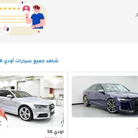
.
شاهد جميع سيارات أودي S6 للبيع
لٍ من الجهد ومجزٍ حقاً. تُسهم مساعدة الهجين الخفيف المُدمَجة في وحدة دفع S6 بتحسينات واقعية ذات معنى في الكفاءة 
استجابة الخانق من V6 مزدوجة التوربو حادة ومُرضية بشكل فوري، وتسليم عزم
القيادة الواقعية بغض النظر عن السرعة أو التروس. يُكمَل الانطلاق من السكون إلى 60 ميلاً في الساعة في 4.5 ثانية المثيرة للإعجاب جداً - ر
الكامل عما يستطيع V6 مزدوج التوربو الرائع هذا تحقيقه. عند تقييم سعر Audi S6 لعام 6
أودي S6