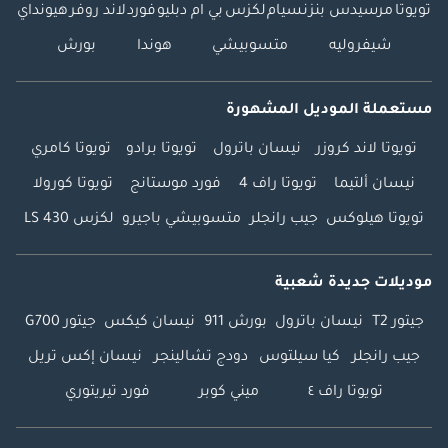
تويوتا
مرسيدس بنز
نسيام
لكزس
بي ام دبليو
فورد
لاند روفر
هيونداي
شيفروليه
متسوبيشي
هوندا
بورش
مستعملة الموديل المشهورة
تويوتا لاند كروزر
نيسان باترول
تويوتا برادو
تويوتا كامري
نيسان ألتيما
تويوتا راف 4
فورد موستانج
تويوتا كورولا
تويوتا هيلوكس
جيب رانجلر
متسوبيشي باجيرو
لكزس LS 430
موديلات جديدة شعبية
جيتور T2
نيسان باترول
بورش 911
نيسان كيكس
جيتور G700
جيب رانجلر
كيا سيلتوس
دودج تشالينجر
نيسان إكس تريل
تويوتا راف ٤
ميني كوبر
فورد تيريتوري