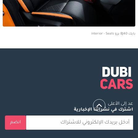
بايك BJ40 برو interior - Seats
عد إلى الأعلى
اشترك في نشراتنا الإخبارية
انضم