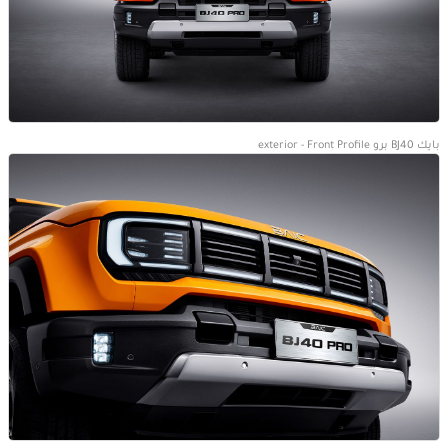
بايك BJ40 برو exterior - Front Profile