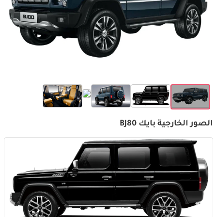
الصور الخارجية بايك BJ80