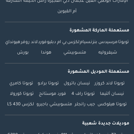
الإمارات
أبوظبي
العين
عجمان
دبي
الفجيرة
رأس الخيمة
الشارقة
أم القيوين
مستعملة الماركة المشهورة
تويوتا
مرسيدس بنز
نسيام
لكزس
بي ام دبليو
فورد
لاند روفر
هيونداي
شيفروليه
متسوبيشي
هوندا
بورش
مستعملة الموديل المشهورة
تويوتا لاند كروزر
نيسان باترول
تويوتا برادو
تويوتا كامري
نيسان ألتيما
تويوتا راف 4
فورد موستانج
تويوتا كورولا
تويوتا هيلوكس
جيب رانجلر
متسوبيشي باجيرو
لكزس LS 430
موديلات جديدة شعبية