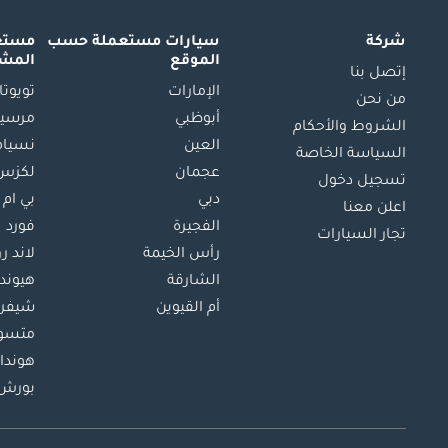
شركة
سيارات مستعملة
حسب
مستعم
الموقع
المش
إتصل بنا
الإمارات
تويوتا
من نحن
أبوظبي
مرسيد
الشروط والأحكام
العين
نسيام
السياسة الخاصة
عجمان
لكزس
تسجيل دخول
دبي
بي ام 
اعلن معنا
الفجيرة
فورد
تجار السيارات
رأس الخيمة
لاند ر
الشارقة
هيوند
أم القيوين
شيفرو
متسو
هوندا
بورش