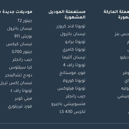
لة الماركة
مستعملة الموديل
موديلات جديدة 
هورة
المشهورة
جيتور T2
تويوتا لاند كروزر
نيسان باترول
س بنز
نيسان باترول
بورش 911
تويوتا برادو
نيسان كيكس
تويوتا كامري
جيتور G700
دبليو
نيسان ألتيما
جيب رانجلر
تويوتا راف 4
كيا سيلتوس
وفر
فورد موستانج
دودج تشالينجر
اي
تويوتا كورولا
نيسان إكس تريل
ليه
تويوتا هيلوكس
تويوتا راف ٤
بيشي
جيب رانجلر
ميني كوبر
متسوبيشي باجيرو
فورد تيريتوري
لكزس LS 430