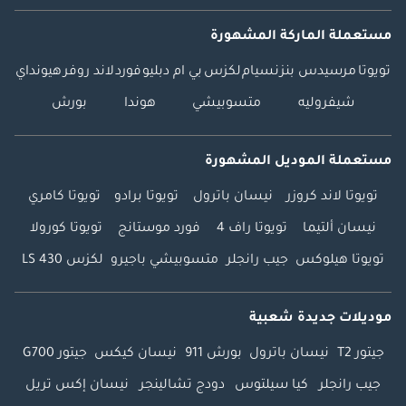
مستعملة الماركة المشهورة
تويوتا
مرسيدس بنز
نسيام
لكزس
بي ام دبليو
فورد
لاند روفر
هيونداي
شيفروليه
متسوبيشي
هوندا
بورش
مستعملة الموديل المشهورة
تويوتا لاند كروزر
نيسان باترول
تويوتا برادو
تويوتا كامري
نيسان ألتيما
تويوتا راف 4
فورد موستانج
تويوتا كورولا
تويوتا هيلوكس
جيب رانجلر
متسوبيشي باجيرو
لكزس LS 430
موديلات جديدة شعبية
جيتور T2
نيسان باترول
بورش 911
نيسان كيكس
جيتور G700
جيب رانجلر
كيا سيلتوس
دودج تشالينجر
نيسان إكس تريل