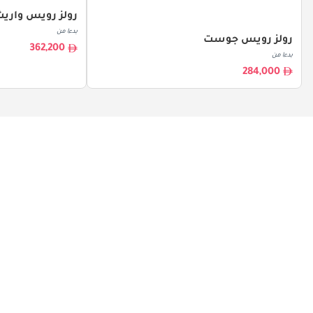
رولز رويس واري
بدءا من
رولز رويس جوست
362,200
بدءا من
284,000