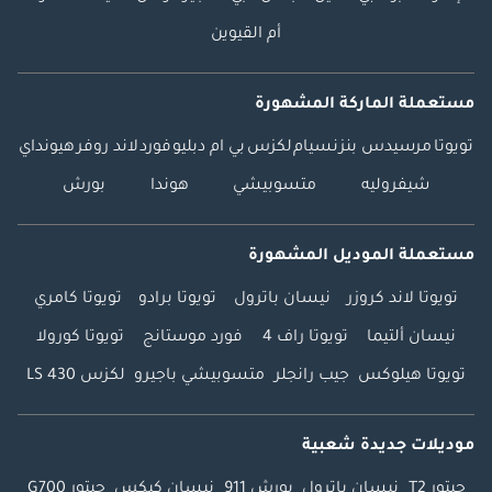
أم القيوين
مستعملة الماركة المشهورة
تويوتا
مرسيدس بنز
نسيام
لكزس
بي ام دبليو
فورد
لاند روفر
هيونداي
شيفروليه
متسوبيشي
هوندا
بورش
مستعملة الموديل المشهورة
تويوتا لاند كروزر
نيسان باترول
تويوتا برادو
تويوتا كامري
نيسان ألتيما
تويوتا راف 4
فورد موستانج
تويوتا كورولا
تويوتا هيلوكس
جيب رانجلر
متسوبيشي باجيرو
لكزس LS 430
موديلات جديدة شعبية
جيتور T2
نيسان باترول
بورش 911
نيسان كيكس
جيتور G700