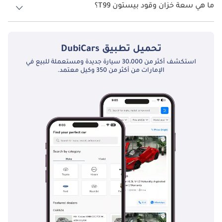
ما هي سعة خزان وقود بيستون T99؟
وفي فئة سيارات السيدان الفاخرة، تتنافس Bestune T99 مع منافسين 
تبلغ سعة خزان الوقود في بيستون T99 TBD.
مثل أودي A6، بي إم دبليو الفئة الخامسة، مرسيدس بنز الفئة-E، 
ولكزس ES. يقدم كل طراز من هذه الطرازات مزيجًا خاصًا به من 
الفخامة والأداء والتكنولوجيا، مما يلبي احتياجات العملاء المميزين الذين 
تحميل تطبيق
DubiCars
يبحثون عن أقصى درجات الرقي والهيبة في السيارات.
استكشف أكثر من 30،000 سيارة جديدة ومستعملة للبيع في
الإمارات من أكثر من 350 وكيل معتمد.
بشكل عام، يعتبر Bestune T99 رمزًا للفخامة والرقي في عالم 
السيارات، حيث يقدم مزيجًا رائعًا من التصميم والتكنولوجيا والأداء. 
بفضل تصميمها الأنيق ومقصورتها الداخلية الراقية وميزاتها المتقدمة، 
تمثل T99 قمة سيارات السيدان الفاخرة، وتوفر تجربة قيادة استثنائية 
حقًا لأولئك الذين يطلبون الأفضل.