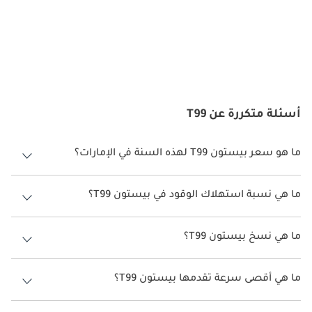
الأداء وديناميكيات القيادة:
تحت غطاء المحرك، يضم Bestune T99 عادةً محركًا قويًا ومُحسّنًا يوفر 
أداءً سلسًا وسريع الاستجابة. مقترنًا بنظام تعليق متطور وتقنية هيكل 
متقدمة، يوفر T99 قيادة متوازنة وهادئة، سواء أثناء السير على الطريق 
السريع أو التنقل في شوارع المدينة. تعمل الميزات الاختيارية مثل نظام 
التعليق المتكيف وأوضاع القيادة الديناميكية على تعزيز ديناميكيات 
القيادة لتوفير تجربة قيادة مخصصة ومبهجة.
أسئلة متكررة عن T99
ميزات السلامة:
ما هو سعر بيستون T99 لهذه السنة في الإمارات؟
تعتبر السلامة أمرًا بالغ الأهمية في Bestune T99، وهي مجهزة 
بيستون T99 لهذه السنة في الإمارات هو TBD.
بمجموعة من ميزات الأمان المتقدمة وأنظمة مساعدة السائق. قد 
ما هي نسبة استهلاك الوقود في بيستون T99؟
تشمل هذه الميزات الوسائد الهوائية، والفرامل المانعة للانغلاق، 
والتحكم في الثبات، والتحكم في الجر، ومراقبة النقطة العمياء، وتنبيه 
اقترحت الشركة المصنعة أن تكون نسبة توفير استهلاك الوقود لسيارة
بيستون T99 هو TBD.
حركة المرور الخلفية، ونظام كاميرا الرؤية المحيطية، من بين أشياء 
ما هي نسخ بيستون T99؟
أخرى، للمساعدة في منع الحوادث وحماية الركاب في سيناريوهات 
نسخ بيستون T99 هي .
القيادة المختلفة.
ما هي أقصى سرعة تقدمها بيستون T99؟
السرعة القصوى بيستون T99 هي TBD.
:
المنافسين