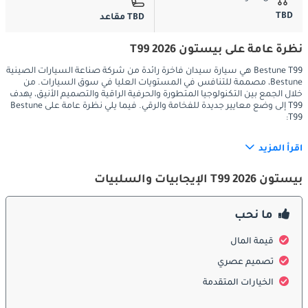
TBD
TBD مقاعد
نظرة عامة على بيستون T99 2026
Bestune T99 هي سيارة سيدان فاخرة رائدة من شركة صناعة السيارات الصينية
Bestune، مصممة للتنافس في المستويات العليا في سوق السيارات. من
خلال الجمع بين التكنولوجيا المتطورة والحرفية الراقية والتصميم الأنيق، يهدف
T99 إلى وضع معايير جديدة للفخامة والرقي. فيما يلي نظرة عامة على Bestune
T99:
اقرأ المزيد
التصميم الخارجي:
بيستون T99 2026 الإيجابيات والسلبيات
يتميز Bestune T99 بتصميم خارجي أنيق ومسيطر ينضح بالأناقة 
والهيبة. بفضل خطوط هيكلها المنحوتة، وشبكتها الجريئة، وإضاءة LED 
ما نحب
المميزة، تتمتع T99 بحضور مذهل على الطريق. يساهم شكلها 
الديناميكي الهوائي وتفاصيلها الدقيقة في تعزيز جماليتها المتطورة 
قيمة المال
والحديثة، مما يجعلها متميزة في فئة سيارات السيدان الفاخرة.
تصميم عصري
الخيارات المتقدمة
الراحة والرفاهية الداخلية: