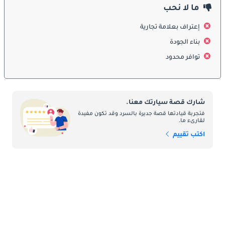
ادخل إلى مقصورة Bestune T99، وستكتشف عالمًا من الفخامة 
ما لا نحب
والراحة. تم تصميم المقصورة الداخلية بدقة باستخدام مواد فاخرة، بما 
إعتراف بعلامة تجارية
في ذلك التنجيد الجلدي الفاخر، والزخارف الخشبية الأصلية، ولمسات 
الألومنيوم المصقولة، مما يخلق جوًا فاخرًا وجذابًا للركاب. بفضل 
بناء الجودة
المقاعد الفسيحة، وأنظمة التحكم في المناخ المتقدمة، والإضاءة 
توافر محدود
المحيطة القابلة للتخصيص، تضمن T99 تجربة قيادة هادئة وممتعة 
لجميع الركاب.
شارك قصة سيارتك معنا.
التكنولوجيا والاتصال:
فتجربة قيادتها قصة جديرة بالسرد وقد تكون مفيدة
لقارىء ما.
تم تجهيز Bestune T99 بأحدث التقنيات وميزات الاتصال لتعزيز الراحة 
اكتب تقييم
والترفيه والاتصال على الطريق. يتضمن ذلك نظامًا ترفيهيًا عالي الدقة 
بشاشة تعمل باللمس مع تكامل الهاتف الذكي والملاحة والأوامر الصوتية 
ومجموعة الأدوات الرقمية. بالإضافة إلى ذلك، قد يوفر T99 أنظمة 
مساعدة متقدمة للسائق، مثل نظام تثبيت السرعة التكيفي، ومساعدة 
الحفاظ على المسار، وفرامل الطوارئ التلقائية، لتوفير المزيد من 
الأمان والثقة للسائقين.